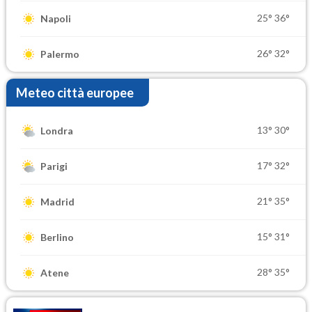
25°
36°
Napoli
26°
32°
Palermo
Meteo città europee
13°
30°
Londra
17°
32°
Parigi
21°
35°
Madrid
15°
31°
Berlino
28°
35°
Atene