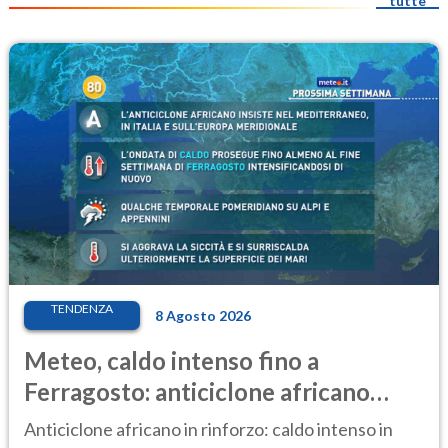
tutte
TENDENZA
8 Agosto 2026
Meteo, caldo intenso fino a
Ferragosto: anticiclone africano
ancora protagonista
Anticiclone africano in rinforzo: caldo intenso in