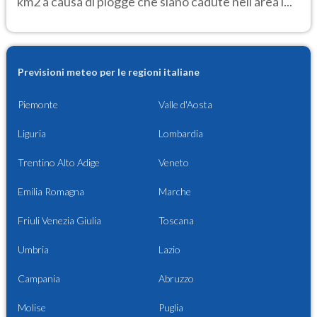
km2 a causa di piogge che siano cadute nell'area i...
Previsioni meteo per le regioni italiane
Piemonte
Valle d'Aosta
Liguria
Lombardia
Trentino Alto Adige
Veneto
Emilia Romagna
Marche
Friuli Venezia Giulia
Toscana
Umbria
Lazio
Campania
Abruzzo
Molise
Puglia