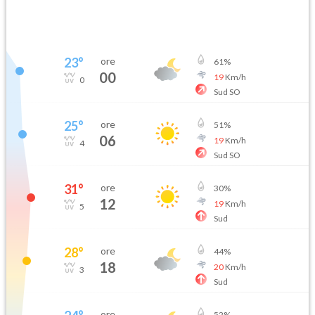
23
°
ore
61
%
00
19
Km/h
0
Sud SO
25
°
ore
51
%
06
19
Km/h
4
Sud SO
31
°
ore
30
%
12
19
Km/h
5
Sud
28
°
ore
44
%
18
20
Km/h
3
Sud
ore
52
%