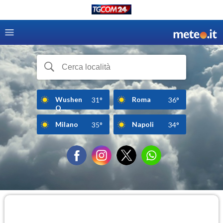
Wushen
Roma
31°
36°
Q...
Milano
Napoli
35°
34°