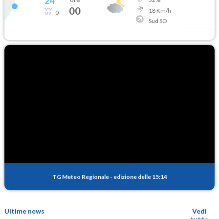
24
°
00
18
Km/h
0
Sud SO
TG Meteo Regionale
-
edizione delle 15:14
Ultime news
Vedi