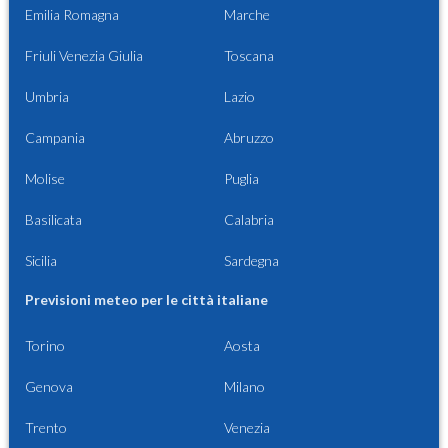
Emilia Romagna
Marche
Friuli Venezia Giulia
Toscana
Umbria
Lazio
Campania
Abruzzo
Molise
Puglia
Basilicata
Calabria
Sicilia
Sardegna
Previsioni meteo per le città italiane
Torino
Aosta
Genova
Milano
Trento
Venezia