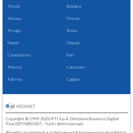
Trieste
Bologna
Ancona
Firenze
Perugia
Roma
Napoli
L'Aquila
Campobasso
Bari
Potenza
Catanzaro
Palermo
Cagliari
Copyright © 1999-2020 RTI S.p.A. Direzione Business Digital -
P.Iva 03976881007 - Tutti i diritti riservati.
Rispetto ai contenuti e ai dati personali trasmessi e/o riprodotti è