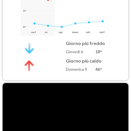
32°
18°
mar 4
ieri
oggi
domani
sab 8
dom 9
Giorno più freddo
Giovedì 6
18°
Giorno più caldo
Domenica 9
46°