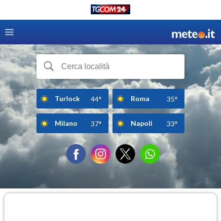
Turlock
Roma
44°
35°
Milano
Napoli
37°
33°