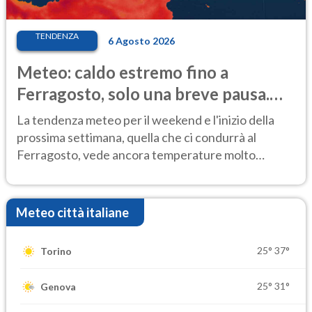
TENDENZA
6 Agosto 2026
Meteo: caldo estremo fino a
Ferragosto, solo una breve pausa.
Ecco dove
La tendenza meteo per il weekend e l'inizio della
prossima settimana, quella che ci condurrà al
Ferragosto, vede ancora temperature molto
elevate
Meteo città italiane
25°
37°
Torino
25°
31°
Genova