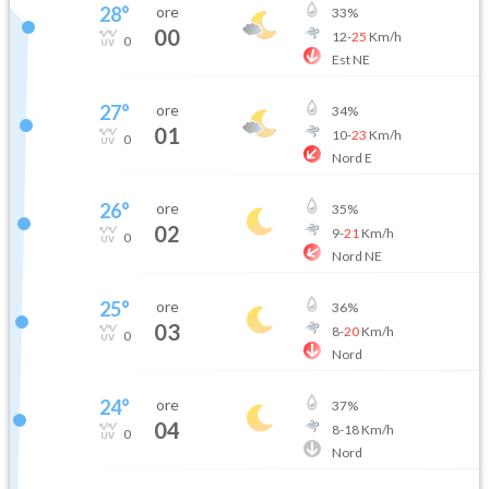
28
°
ore
33
%
00
12
-
25
Km/h
0
Est NE
27
°
ore
34
%
01
10
-
23
Km/h
0
Nord E
26
°
ore
35
%
02
9
-
21
Km/h
0
Nord NE
25
°
ore
36
%
03
8
-
20
Km/h
0
Nord
24
°
ore
37
%
04
8
-
18
Km/h
0
Nord