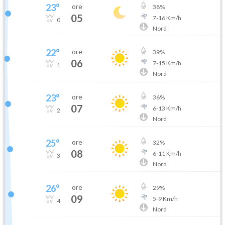
23
°
ore
38
%
05
7
-
16
Km/h
0
Nord
22
°
ore
39
%
06
7
-
15
Km/h
1
Nord
23
°
ore
36
%
07
6
-
13
Km/h
2
Nord
25
°
ore
32
%
08
6
-
11
Km/h
3
Nord
26
°
ore
29
%
09
5
-
9
Km/h
4
Nord