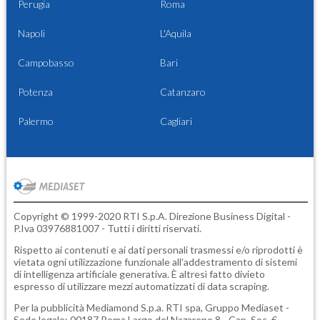
Perugia
Roma
Napoli
L'Aquila
Campobasso
Bari
Potenza
Catanzaro
Palermo
Cagliari
Copyright © 1999-2020 RTI S.p.A. Direzione Business Digital -
P.Iva 03976881007 - Tutti i diritti riservati.
Rispetto ai contenuti e ai dati personali trasmessi e/o riprodotti è
vietata ogni utilizzazione funzionale all'addestramento di sistemi
di intelligenza artificiale generativa. È altresì fatto divieto
espresso di utilizzare mezzi automatizzati di data scraping.
Per la pubblicità
Mediamond S.p.a.
RTI spa, Gruppo Mediaset -
Sede legale: 00187 Roma Largo del Nazareno 8 - Cap. Soc. €