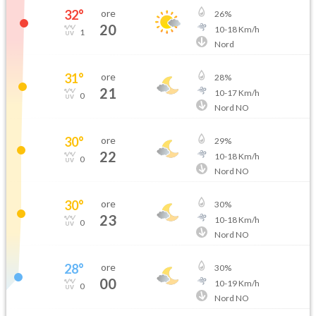
32
°
ore
26
%
20
10
-
18
Km/h
1
Nord
31
°
ore
28
%
21
10
-
17
Km/h
0
Nord NO
30
°
ore
29
%
22
10
-
18
Km/h
0
Nord NO
30
°
ore
30
%
23
10
-
18
Km/h
0
Nord NO
28
°
ore
30
%
00
10
-
19
Km/h
0
Nord NO