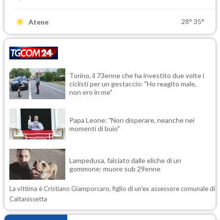
28°
35°
Atene
Torino, il 73enne che ha investito due volte i
ciclisti per un gestaccio: "Ho reagito male,
non ero in me"
Papa Leone: "Non disperare, neanche nei
momenti di buio"
Lampedusa, falciato dalle eliche di un
gommone: muore sub 29enne
La vittima è Cristiano Giamporcaro, figlio di un'ex assessore comunale di
Caltanissetta