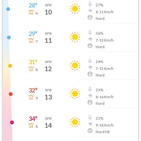
28
°
ore
27
%
10
6
-
11
Km/h
6
Nord
29
°
ore
26
%
11
7
-
13
Km/h
7
Nord
31
°
ore
24
%
12
7
-
15
Km/h
8
Nord
32
°
ore
23
%
13
8
-
16
Km/h
9
Nord
34
°
ore
21
%
14
9
-
18
Km/h
8
Nord NE