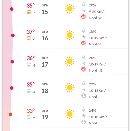
35
°
ore
20
%
15
9
-
20
Km/h
7
Nord NE
37
°
ore
18
%
16
10
-
19
Km/h
6
Nord NE
36
°
ore
20
%
17
10
-
19
Km/h
4
Nord NE
35
°
ore
22
%
18
10
-
18
Km/h
3
Nord
33
°
ore
24
%
19
10
-
18
Km/h
2
Nord