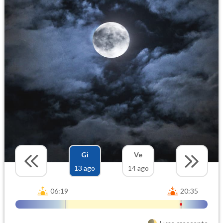
Gi
Ve
13 ago
14 ago
06:19
20:35