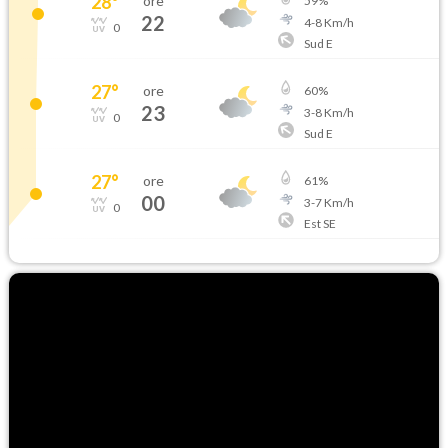
28
°
ore
59
%
22
4
-
8
Km/h
0
Sud E
27
°
ore
60
%
23
3
-
8
Km/h
0
Sud E
27
°
ore
61
%
00
3
-
7
Km/h
0
Est SE