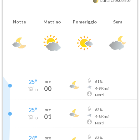
Luna crescente
Notte
Mattino
Pomeriggio
Sera
25
°
ore
61
%
00
4
-
9
Km/h
0
Nord
25
°
ore
62
%
01
4
-
8
Km/h
0
Nord
24
°
ore
63
%