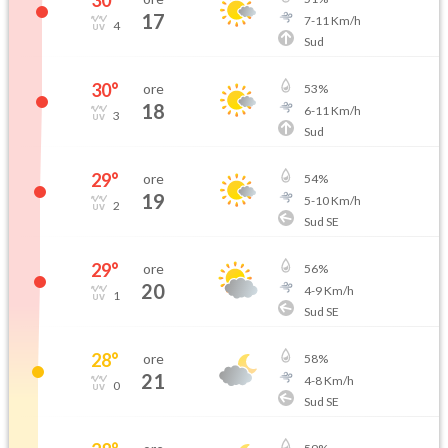
30
°
17
7
-
11
Km/h
4
Sud
30
°
ore
53
%
18
6
-
11
Km/h
3
Sud
29
°
ore
54
%
19
5
-
10
Km/h
2
Sud SE
29
°
ore
56
%
20
4
-
9
Km/h
1
Sud SE
28
°
ore
58
%
21
4
-
8
Km/h
0
Sud SE