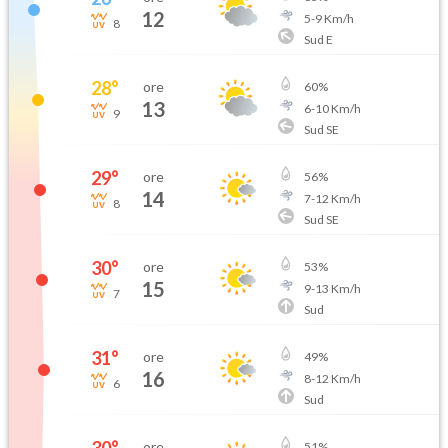
12
5
-
9
Km/h
8
Sud E
28
°
ore
60
%
13
6
-
10
Km/h
9
Sud SE
29
°
ore
56
%
14
7
-
12
Km/h
8
Sud SE
30
°
ore
53
%
15
9
-
13
Km/h
7
Sud
31
°
ore
49
%
16
8
-
12
Km/h
6
Sud
ore
51
%