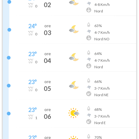
02
4
-
8
Km/h
0
Nord
24
°
ore
63
%
03
4
-
7
Km/h
0
Nord NO
23
°
ore
64
%
04
4
-
7
Km/h
0
Nord
23
°
ore
66
%
05
3
-
7
Km/h
0
Nord NE
23
°
ore
68
%
06
3
-
7
Km/h
1
Nord E
23
°
ore
70
%