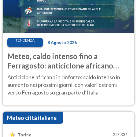
TENDENZA
8 Agosto 2026
Meteo, caldo intenso fino a
Ferragosto: anticiclone africano
ancora protagonista
Anticiclone africano in rinforzo: caldo intenso in
aumento nei prossimi giorni, con valori estremi
verso Ferragosto su gran parte d’Italia
Meteo città italiane
22°
33°
Torino