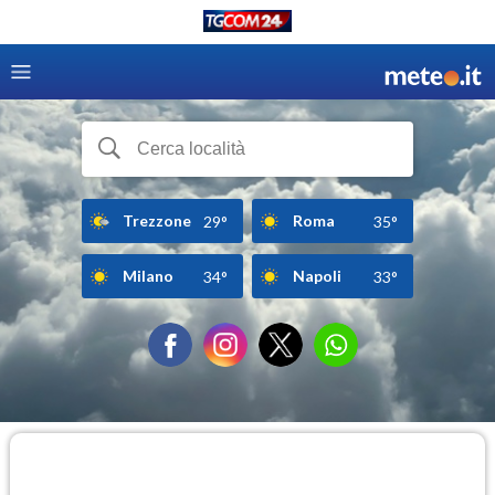
Trezzone
Roma
29°
35°
Milano
Napoli
34°
33°