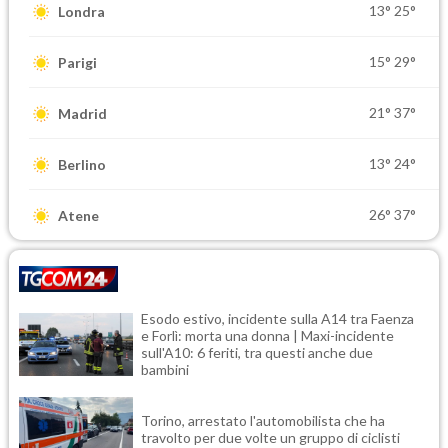
13°
25°
Londra
15°
29°
Parigi
21°
37°
Madrid
13°
24°
Berlino
26°
37°
Atene
Esodo estivo, incidente sulla A14 tra Faenza
e Forlì: morta una donna | Maxi-incidente
sull'A10: 6 feriti, tra questi anche due
bambini
Torino, arrestato l'automobilista che ha
travolto per due volte un gruppo di ciclisti