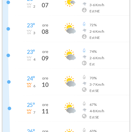
07
3
-
6
Km/h
2
Est NE
23
°
ore
72
%
08
2
-
6
Km/h
3
Est NE
23
°
ore
74
%
09
2
-
6
Km/h
4
Est
24
°
ore
70
%
10
3
-
7
Km/h
6
Est SE
25
°
ore
67
%
11
4
-
8
Km/h
7
Est SE
26
°
ore
63
%