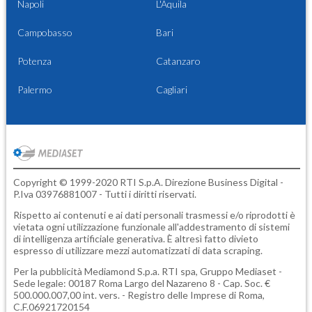
Napoli
L'Aquila
Campobasso
Bari
Potenza
Catanzaro
Palermo
Cagliari
Copyright © 1999-2020 RTI S.p.A. Direzione Business Digital -
P.Iva 03976881007 - Tutti i diritti riservati.
Rispetto ai contenuti e ai dati personali trasmessi e/o riprodotti è
vietata ogni utilizzazione funzionale all'addestramento di sistemi
di intelligenza artificiale generativa. È altresì fatto divieto
espresso di utilizzare mezzi automatizzati di data scraping.
Per la pubblicità
Mediamond S.p.a.
RTI spa, Gruppo Mediaset -
Sede legale: 00187 Roma Largo del Nazareno 8 - Cap. Soc. €
500.000.007,00 int. vers. - Registro delle Imprese di Roma,
C.F.06921720154