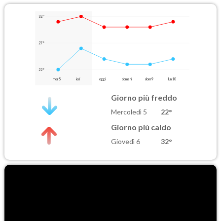
32°
27°
22°
mer 5
ieri
oggi
domani
dom 9
lun 10
Giorno più freddo
Mercoledì 5
22°
Giorno più caldo
Giovedì 6
32°