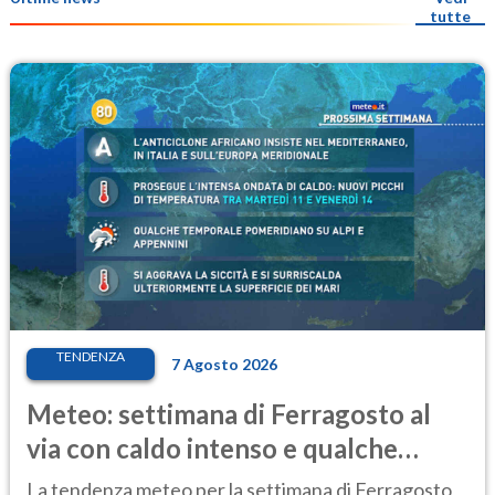
tutte
TENDENZA
7 Agosto 2026
Meteo: settimana di Ferragosto al
via con caldo intenso e qualche
temporale
La tendenza meteo per la settimana di Ferragosto