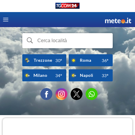
Trezzone
Roma
30°
36°
Milano
Napoli
34°
33°