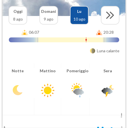
Oggi
Domani
Lu
8 ago
9 ago
10 ago
06:07
20:28
Luna calante
Notte
Mattino
Pomeriggio
Sera
5 mm
2.5