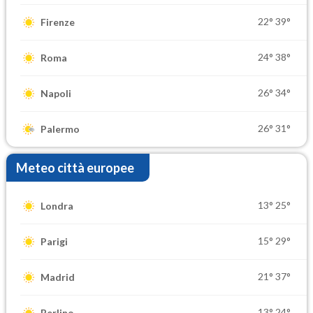
22°
39°
Firenze
24°
38°
Roma
26°
34°
Napoli
26°
31°
Palermo
Meteo città europee
13°
25°
Londra
15°
29°
Parigi
21°
37°
Madrid
13°
24°
Berlino