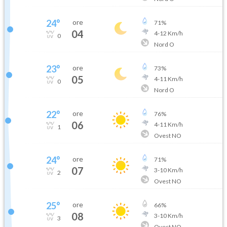
24
°
ore
71
%
04
4
-
12
Km/h
0
Nord O
23
°
ore
73
%
05
4
-
11
Km/h
0
Nord O
22
°
ore
76
%
06
4
-
11
Km/h
1
Ovest NO
24
°
ore
71
%
07
3
-
10
Km/h
2
Ovest NO
25
°
ore
66
%
08
3
-
10
Km/h
3
Ovest NO