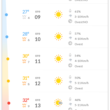
27
°
ore
61
%
09
3
-
10
Km/h
4
Ovest NO
28
°
ore
57
%
10
4
-
10
Km/h
6
Ovest
30
°
ore
54
%
11
4
-
10
Km/h
7
Ovest
31
°
ore
50
%
12
5
-
11
Km/h
8
Ovest
32
°
ore
46
%
13
5
-
11
Km/h
9