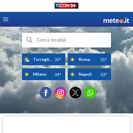
Torregli...
Roma
32°
35°
Milano
Napoli
34°
33°