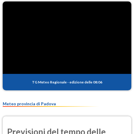
O3
97.4
(Ozono)
NO2
7.1
(Diossido di azoto)
SO2
0.7
(Anidride solforosa)
PM10
18.7
(Materia particolata)
TG Meteo Regionale
-
edizione delle 08:06
PM25
11.8
(Materia particolata)
Meteo provincia di Padova
Previsioni del tempo delle