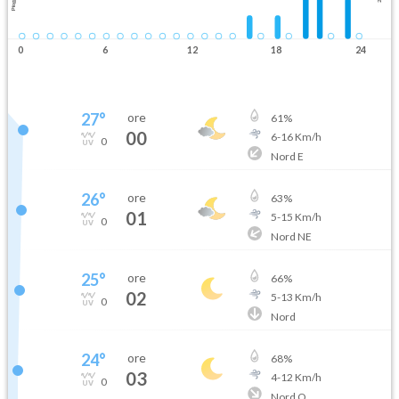
Pioggia
0
6
12
18
24
27
°
ore
61
%
00
6
-
16
Km/h
0
Nord E
26
°
ore
63
%
01
5
-
15
Km/h
0
Nord NE
25
°
ore
66
%
02
5
-
13
Km/h
0
Nord
24
°
ore
68
%
03
4
-
12
Km/h
0
Nord O