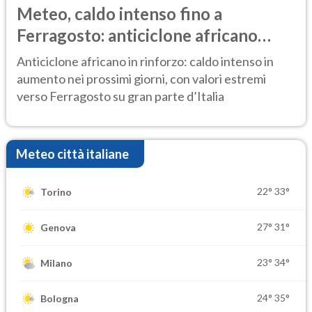
Meteo, caldo intenso fino a
Ferragosto: anticiclone africano
ancora protagonista
Anticiclone africano in rinforzo: caldo intenso in
aumento nei prossimi giorni, con valori estremi
verso Ferragosto su gran parte d’Italia
Meteo città italiane
22°
33°
Torino
27°
31°
Genova
23°
34°
Milano
24°
35°
Bologna