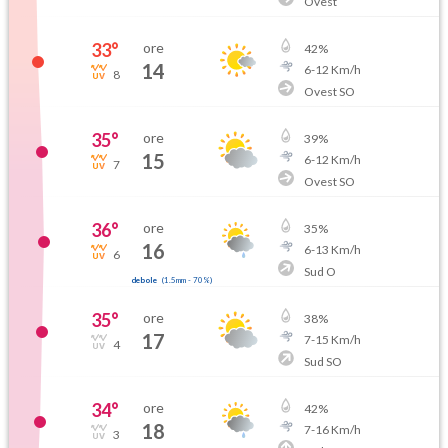
Ovest
33
°
ore
42
%
14
6
-
12
Km/h
8
Ovest SO
35
°
ore
39
%
15
6
-
12
Km/h
7
Ovest SO
36
°
ore
35
%
16
6
-
13
Km/h
6
Sud O
debole
(
1.5mm
-
70
%)
35
°
ore
38
%
17
7
-
15
Km/h
4
Sud SO
34
°
ore
42
%
18
7
-
16
Km/h
3