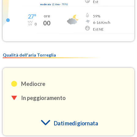
Est
moderata
(
2.6mm
-
70
%)
27
°
ore
59
%
00
6
-
16
Km/h
0
Est NE
Qualità dell'aria Torreglia
Mediocre
In peggioramento
Dati medi giornata