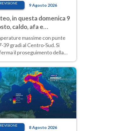
REVISIONE
9 Agosto 2026
eo, in questa domenica 9
sto, caldo, afa e
porali di calore
perature massime con punte
7-39 gradi al Centro-Sud. Si
ferma il proseguimento della
ra fino almeno a tutto il
kend di Ferragosto
REVISIONE
8 Agosto 2026