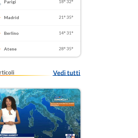
18°
32°
Parigi
21°
35°
Madrid
14°
31°
Berlino
28°
35°
Atene
rticoli
Vedi tutti