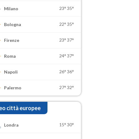
23°
35°
Milano
22°
35°
Bologna
23°
37°
Firenze
24°
37°
Roma
26°
36°
Napoli
27°
32°
Palermo
o città europee
15°
30°
Londra