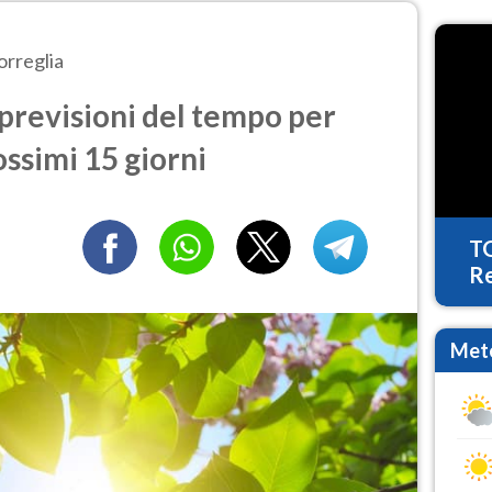
orreglia
previsioni del tempo per
ossimi 15 giorni
T
Re
Mete