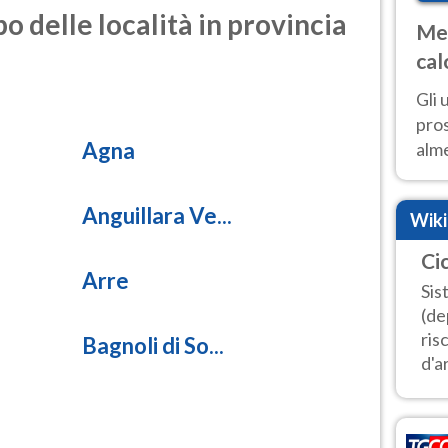
o delle località in provincia
Met
cal
sem
Gli 
pros
Agna
alm
con
inte
Anguillara Ve...
Wik
set
Ci
Arre
Sis
(de
ris
Bagnoli di So...
d'ar