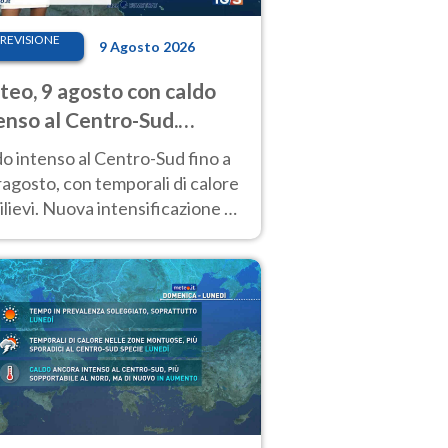
REVISIONE
9 Agosto 2026
eo, 9 agosto con caldo
enso al Centro-Sud.
porali sui rilievi
o intenso al Centro-Sud fino a
agosto, con temporali di calore
rilievi. Nuova intensificazione la
sima settimana, con valori
o i 40 °C.