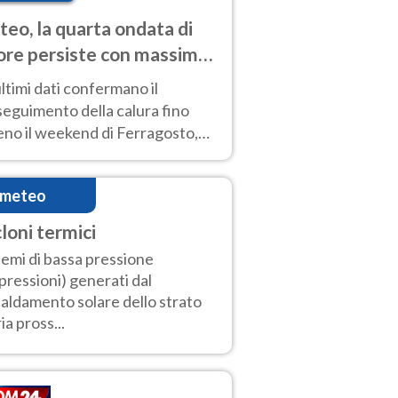
eo, la quarta ondata di
ore persiste con massime
pre molto elevate
ultimi dati confermano il
eguimento della calura fino
eno il weekend di Ferragosto,
 tendenza a una nuova
nsificazione prossima
imeteo
timana
cloni termici
temi di bassa pressione
pressioni) generati dal
caldamento solare dello strato
ia pross...