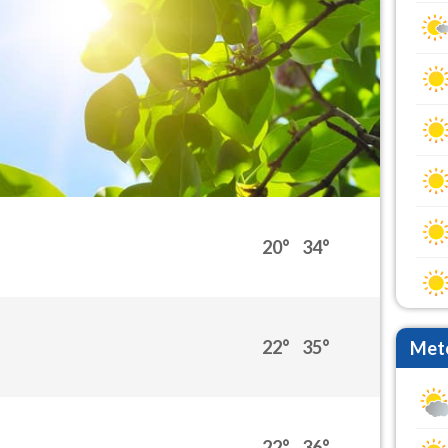
20°
34°
22°
35°
Mete
22°
36°