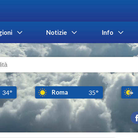
ioni
Notizie
Info
Roma
34°
35°