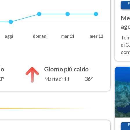
P
Met
ago
tem
oggi
domani
mar 11
mer 12
Tem
di 3
con
calu
wee
do
Giorno più caldo
0°
Martedì 11
36°
P