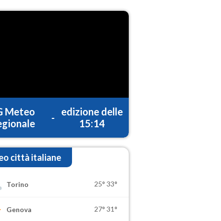
G Meteo
edizione delle
-
gionale
15:14
o città italiane
25°
33°
Torino
27°
31°
Genova