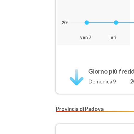
20°
ven 7
ieri
Giorno più fred
Domenica 9
2
Provincia di Padova