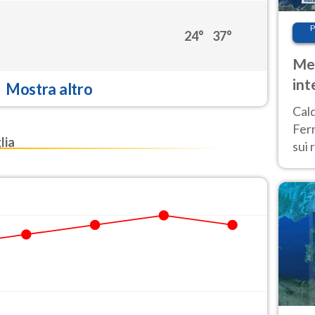
P
24°
37°
Met
int
Mostra altro
Tem
Cald
Ferr
lia
sui 
pros
vers