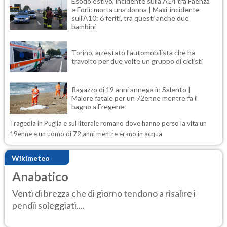
Esodo estivo, incidente sulla A14 tra Faenza
e Forlì: morta una donna | Maxi-incidente
sull'A10: 6 feriti, tra questi anche due
bambini
Torino, arrestato l'automobilista che ha
travolto per due volte un gruppo di ciclisti
Ragazzo di 19 anni annega in Salento |
Malore fatale per un 72enne mentre fa il
bagno a Fregene
Tragedia in Puglia e sul litorale romano dove hanno perso la vita un
19enne e un uomo di 72 anni mentre erano in acqua
Wikimeteo
Anabatico
Venti di brezza che di giorno tendono a risalire i
pendii soleggiati....