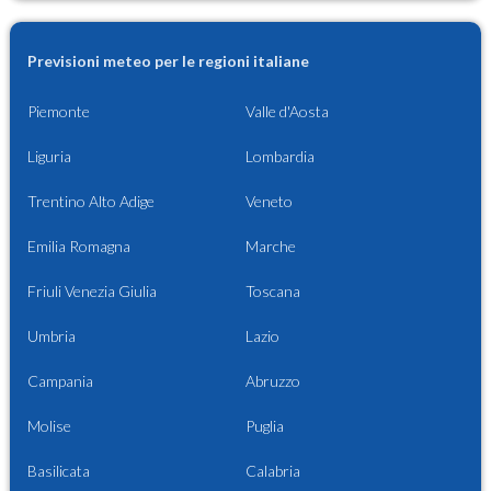
Previsioni meteo per le regioni italiane
Piemonte
Valle d'Aosta
Liguria
Lombardia
Trentino Alto Adige
Veneto
Emilia Romagna
Marche
Friuli Venezia Giulia
Toscana
Umbria
Lazio
Campania
Abruzzo
Molise
Puglia
Basilicata
Calabria