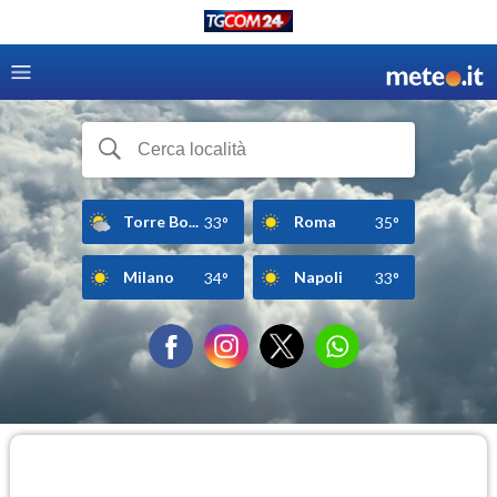
Torre Bo...
Roma
33°
35°
Milano
Napoli
34°
33°