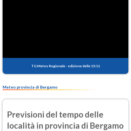
NO2
2.7
(Diossido di azoto)
SO2
0.7
(Anidride solforosa)
PM10
11.7
(Materia particolata)
TG Meteo Regionale
-
edizione delle 15:11
PM25
8.5
(Materia particolata)
Meteo provincia di Bergamo
Previsioni del tempo delle
località in provincia di Bergamo