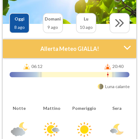
Oggi
Domani
Lu
8 ago
9 ago
10 ago
Allerta Meteo GIALLA!
06:12
20:40
Luna calante
Attendibilità
Urgenza
Notte
Mattino
Pomeriggio
Sera
Probabile
Ordinaria
Orario inizio
Ora fine
08-08T
08-08T