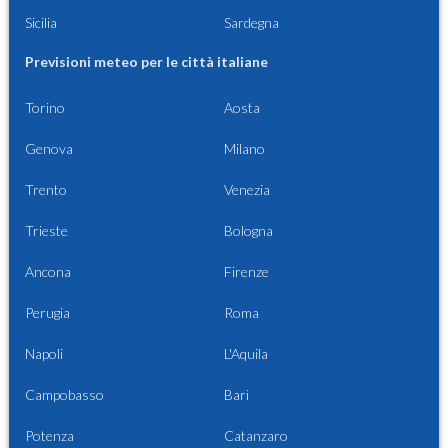
Sicilia
Sardegna
Previsioni meteo per le città italiane
Torino
Aosta
Genova
Milano
Trento
Venezia
Trieste
Bologna
Ancona
Firenze
Perugia
Roma
Napoli
L'Aquila
Campobasso
Bari
Potenza
Catanzaro