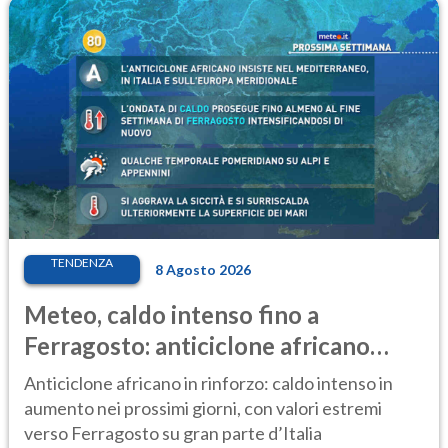
TENDENZA
8 Agosto 2026
Meteo, caldo intenso fino a
Ferragosto: anticiclone africano
ancora protagonista
Anticiclone africano in rinforzo: caldo intenso in
aumento nei prossimi giorni, con valori estremi
verso Ferragosto su gran parte d’Italia