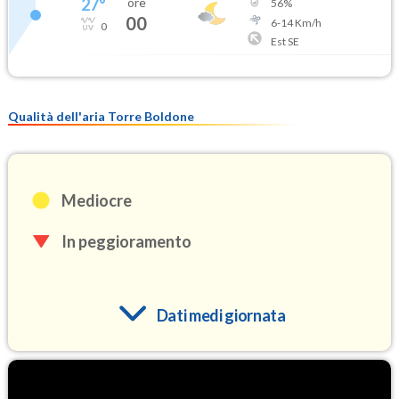
27
°
ore
56
%
00
6
-
14
Km/h
0
Est SE
Qualità dell'aria Torre Boldone
Mediocre
In peggioramento
Dati medi giornata
O3
99.7
(Ozono)