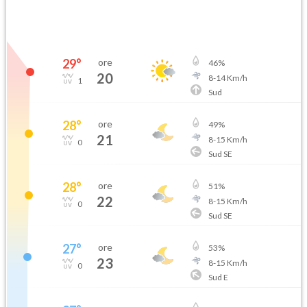
29
°
ore
46
%
20
8
-
14
Km/h
1
Sud
28
°
ore
49
%
21
8
-
15
Km/h
0
Sud SE
28
°
ore
51
%
22
8
-
15
Km/h
0
Sud SE
27
°
ore
53
%
23
8
-
15
Km/h
0
Sud E