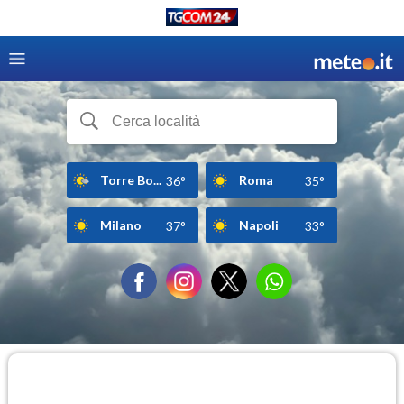
Torre Bo...
Roma
36°
35°
Milano
Napoli
37°
33°