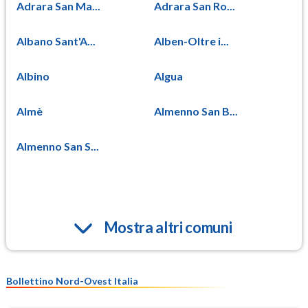
Adrara San Ma...
Adrara San Ro...
Albano Sant'A...
Alben-Oltre i...
Albino
Algua
Almè
Almenno San B...
Almenno San S...
Mostra altri comuni
Bollettino Nord-Ovest Italia