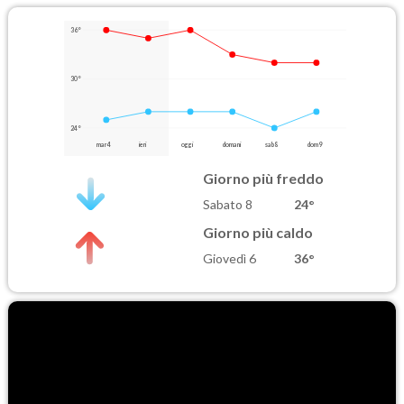
36°
30°
24°
mar 4
ieri
oggi
domani
sab 8
dom 9
Giorno più freddo
Sabato 8
24°
Giorno più caldo
Giovedì 6
36°