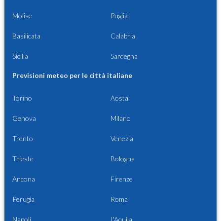
Molise
Puglia
Basilicata
Calabria
Sicilia
Sardegna
Previsioni meteo per le città italiane
Torino
Aosta
Genova
Milano
Trento
Venezia
Trieste
Bologna
Ancona
Firenze
Perugia
Roma
Napoli
L'Aquila