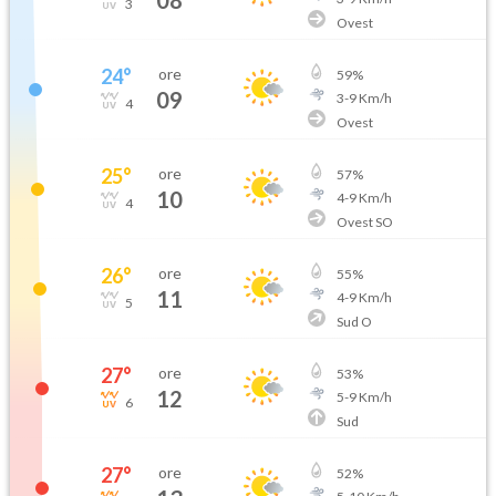
3
Ovest
24
°
ore
59
%
09
3
-
9
Km/h
4
Ovest
25
°
ore
57
%
10
4
-
9
Km/h
4
Ovest SO
26
°
ore
55
%
11
4
-
9
Km/h
5
Sud O
27
°
ore
53
%
12
5
-
9
Km/h
6
Sud
27
°
ore
52
%