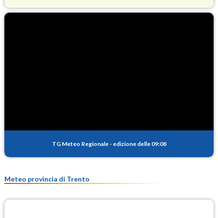
O3
69.2
(Ozono)
NO2
1.2
(Diossido di azoto)
SO2
0.1
(Anidride solforosa)
PM10
9.0
(Materia particolata)
TG Meteo Regionale
-
edizione delle 09:08
PM25
6.6
(Materia particolata)
Meteo provincia di Trento