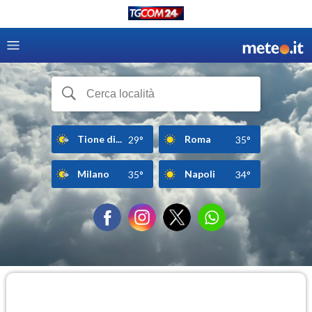
Tione di...
Roma
29°
35°
Milano
Napoli
35°
34°