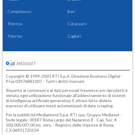
Campobasso
Bari
Potenza
Catanzaro
Palermo
Cagliari
Copyright © 1999-2020 RTI S.p.A. Direzione Business Digital -
P.Iva 03976881007 - Tutti i diritti riservati.
Rispetto ai contenuti e ai dati personali trasmessi e/o riprodotti è
vietata ogni utilizzazione funzionale all'addestramento di sistemi
di intelligenza artificiale generativa. È altresì fatto divieto
espresso di utilizzare mezzi automatizzati di data scraping.
Per la pubblicità
Mediamond S.p.a.
RTI spa, Gruppo Mediaset -
Sede legale: 00187 Roma Largo del Nazareno 8 - Cap. Soc. €
500.000.007,00 int. vers. - Registro delle Imprese di Roma,
C.F.06921720154