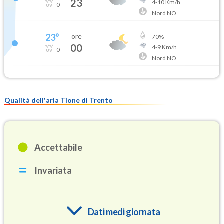
23
4
-
10
Km/h
0
Nord NO
23
°
ore
70
%
00
4
-
9
Km/h
0
Nord NO
Qualità dell'aria Tione di Trento
Accettabile
Invariata
Dati medi giornata