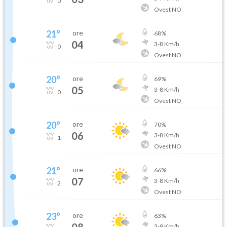
0
Ovest NO
21
°
ore
68
%
04
3
-
8
Km/h
0
Ovest NO
20
°
ore
69
%
05
3
-
8
Km/h
0
Ovest NO
20
°
ore
70
%
06
3
-
8
Km/h
1
Ovest NO
21
°
ore
66
%
07
3
-
8
Km/h
2
Ovest NO
23
°
ore
63
%
08
3
-
9
Km/h