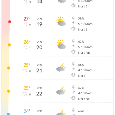
18
5
-
10
Km/h
3
Nord E
27
°
ore
58
%
19
5
-
10
Km/h
2
Nord E
26
°
ore
62
%
20
5
-
10
Km/h
1
Nord NE
25
°
ore
66
%
21
4
-
10
Km/h
0
Nord
25
°
ore
67
%
22
4
-
10
Km/h
0
Nord NO
24
°
ore
68
%