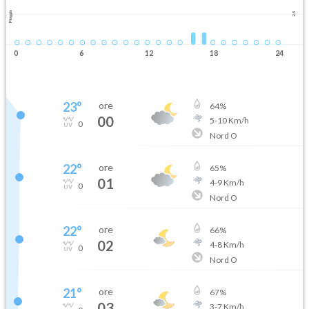
Pioggia
2.5
0
6
12
18
24
23
°
ore
64
%
00
5
-
10
Km/h
0
Nord O
22
°
ore
65
%
01
4
-
9
Km/h
0
Nord O
22
°
ore
66
%
02
4
-
8
Km/h
0
Nord O
21
°
ore
67
%
03
3
-
7
Km/h