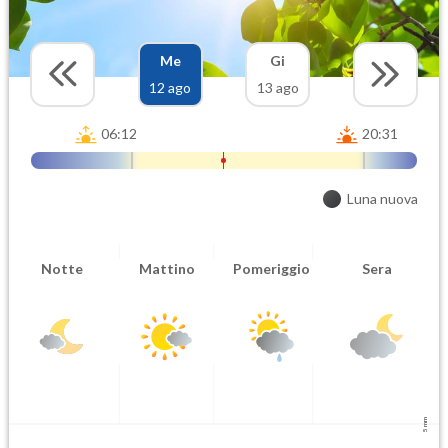
Me
Gi
12 ago
13 ago
06:12
20:31
Luna nuova
Notte
Mattino
Pomeriggio
Sera
5 mm