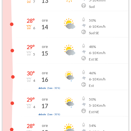
13
5
-
10
Km/h
7
Sud
28
°
ore
50
%
14
6
-
10
Km/h
6
Sud SE
29
°
ore
48
%
15
6
-
10
Km/h
5
Est SE
30
°
ore
46
%
16
6
-
10
Km/h
4
Est
debole
(
1mm
-
30
%)
29
°
ore
50
%
17
5
-
10
Km/h
4
Est NE
debole
(
1mm
-
30
%)
28
°
ore
54
%