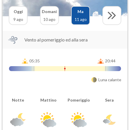
Oggi
Domani
Ma
9 ago
10 ago
11 ago
Vento al pomeriggio ed alla sera
05:35
20:44
Luna calante
Notte
Mattino
Pomeriggio
Sera