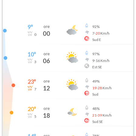
9
°
ore
92
%
00
7
-
20
Km/h
0
Sud E
10
°
ore
97
%
06
9
-
16
Km/h
3
Est SE
23
°
ore
49
%
12
19
-
28
Km/h
7
Sud
20
°
ore
48
%
18
21
-
39
Km/h
5
Sud SE
ore
78
%