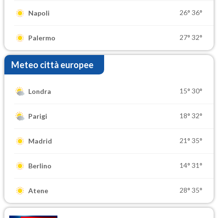
26°
36°
Napoli
27°
32°
Palermo
Meteo città europee
15°
30°
Londra
18°
32°
Parigi
21°
35°
Madrid
14°
31°
Berlino
28°
35°
Atene