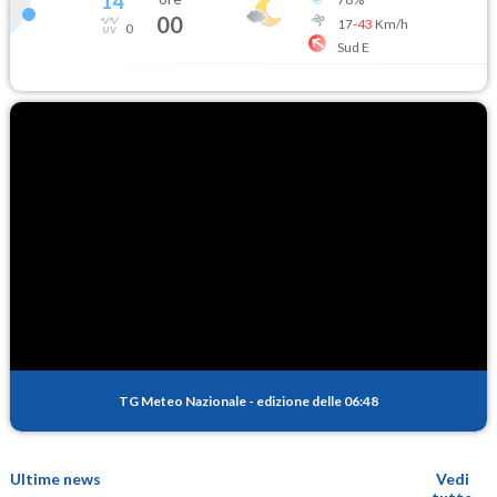
14
°
00
17
-
43
Km/h
0
Sud E
TG Meteo Nazionale
-
edizione delle 06:48
Ultime news
Vedi