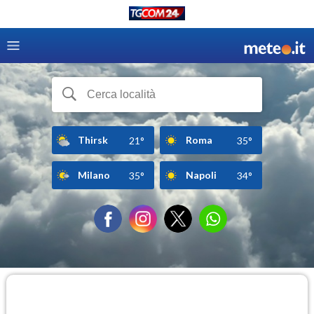
Thirsk
Roma
21°
35°
Milano
Napoli
35°
34°