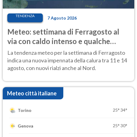
TENDENZA
7 Agosto 2026
Meteo: settimana di Ferragosto al
via con caldo intenso e qualche
temporale
La tendenza meteo per la settimana di Ferragosto
indica una nuova impennata della calura tra 11 e 14
agosto, con nuovi rialzi anche al Nord.
Meteo città italiane
25°
34°
Torino
25°
30°
Genova