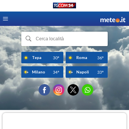
Tepa
Roma
30°
36°
Milano
Napoli
34°
33°