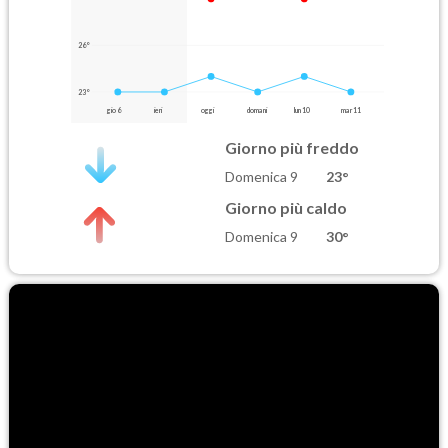
26°
23°
gio 6
ieri
oggi
domani
lun 10
mar 11
Giorno più freddo
Domenica 9
23°
Giorno più caldo
Domenica 9
30°