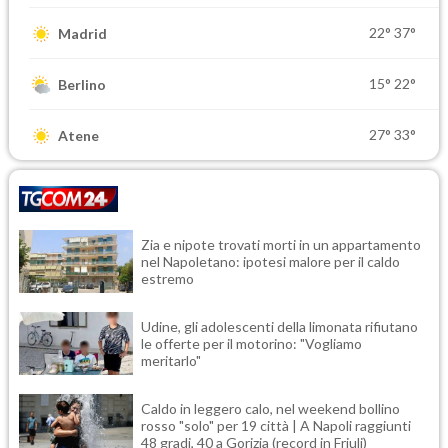
22°
37°
Madrid
15°
22°
Berlino
27°
33°
Atene
Zia e nipote trovati morti in un appartamento
nel Napoletano: ipotesi malore per il caldo
estremo
Udine, gli adolescenti della limonata rifiutano
le offerte per il motorino: "Vogliamo
meritarlo"
Caldo in leggero calo, nel weekend bollino
rosso "solo" per 19 città | A Napoli raggiunti
48 gradi, 40 a Gorizia (record in Friuli)