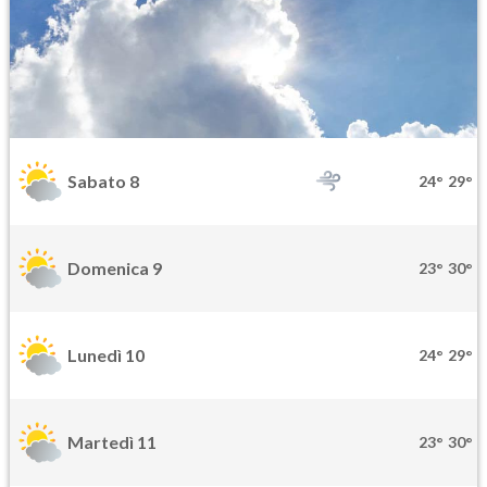
Sabato 8
24°
29°
Domenica 9
23°
30°
Lunedì 10
24°
29°
Martedì 11
23°
30°