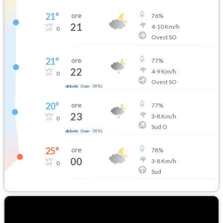
21
°
ore
76
%
21
4
-
10
Km/h
0
Ovest SO
21
°
ore
77
%
22
4
-
9
Km/h
0
Ovest SO
debole
(
1mm
-
30
%)
20
°
ore
77
%
23
3
-
8
Km/h
0
Sud O
debole
(
1mm
-
30
%)
25
°
ore
78
%
00
3
-
8
Km/h
0
Sud