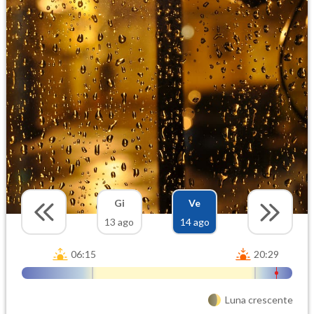
Gi
Ve
13 ago
14 ago
06:15
20:29
Luna crescente