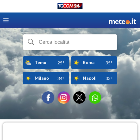
Temù
Roma
25°
35°
Milano
Napoli
34°
33°