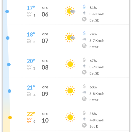
17
°
ore
81
%
06
3
-
6
Km/h
1
Est SE
18
°
ore
74
%
07
3
-
7
Km/h
2
Est SE
20
°
ore
67
%
08
3
-
7
Km/h
3
Est SE
21
°
ore
60
%
09
3
-
8
Km/h
4
Est SE
22
°
ore
58
%
10
4
-
9
Km/h
6
Sud E