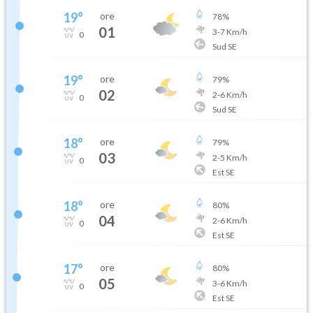
19
°
ore
78
%
01
3
-
7
Km/h
0
Sud SE
19
°
ore
79
%
02
2
-
6
Km/h
0
Sud SE
18
°
ore
79
%
03
2
-
5
Km/h
0
Est SE
18
°
ore
80
%
04
2
-
6
Km/h
0
Est SE
17
°
ore
80
%
05
3
-
6
Km/h
0
Est SE