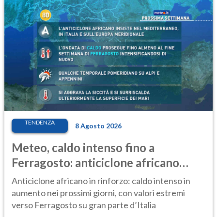
TENDENZA
8 Agosto 2026
Meteo, caldo intenso fino a
Ferragosto: anticiclone africano
ancora protagonista
Anticiclone africano in rinforzo: caldo intenso in
aumento nei prossimi giorni, con valori estremi
verso Ferragosto su gran parte d’Italia