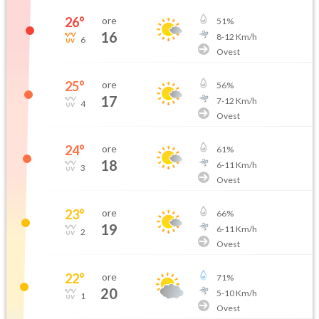
26
°
ore
51
%
16
8
-
12
Km/h
6
Ovest
25
°
ore
56
%
17
7
-
12
Km/h
4
Ovest
24
°
ore
61
%
18
6
-
11
Km/h
3
Ovest
23
°
ore
66
%
19
6
-
11
Km/h
2
Ovest
22
°
ore
71
%
20
5
-
10
Km/h
1
Ovest