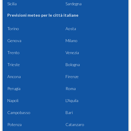
Sicilia
Sardegna
Previsioni meteo per le città italiane
Torino
Aosta
Genova
Milano
Trento
Venezia
Trieste
Bologna
Ancona
Firenze
Perugia
Roma
Napoli
L'Aquila
Campobasso
Bari
Potenza
Catanzaro