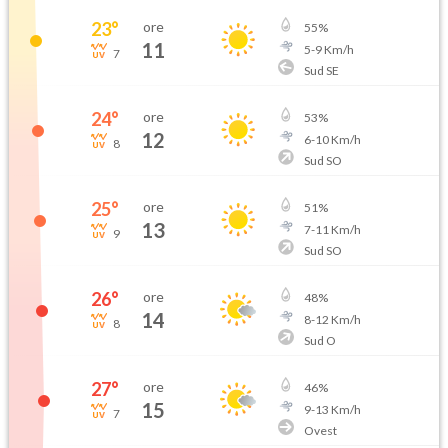
23
°
ore
55
%
11
5
-
9
Km/h
7
Sud SE
24
°
ore
53
%
12
6
-
10
Km/h
8
Sud SO
25
°
ore
51
%
13
7
-
11
Km/h
9
Sud SO
26
°
ore
48
%
14
8
-
12
Km/h
8
Sud O
27
°
ore
46
%
15
9
-
13
Km/h
7
Ovest