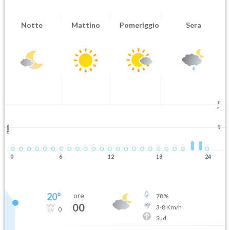
Notte
Mattino
Pomeriggio
Sera
5 mm
Pioggia
2.5
0
6
12
18
24
20
°
ore
78
%
00
3
-
8
Km/h
0
Sud