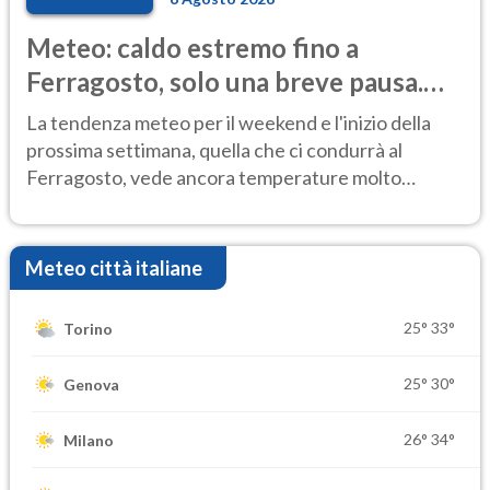
Meteo: caldo estremo fino a
Ferragosto, solo una breve pausa.
Ecco dove
La tendenza meteo per il weekend e l'inizio della
prossima settimana, quella che ci condurrà al
Ferragosto, vede ancora temperature molto
elevate
Meteo città italiane
25°
33°
Torino
25°
30°
Genova
26°
34°
Milano