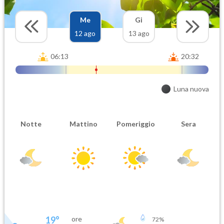
Me
Gi
12 ago
13 ago
06:13
20:32
Luna nuova
Notte
Mattino
Pomeriggio
Sera
19
°
ore
72
%