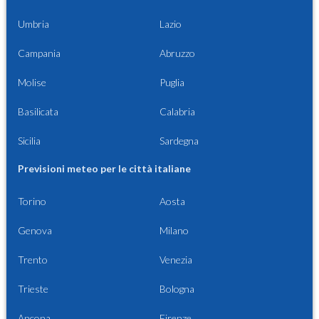
Umbria
Lazio
Campania
Abruzzo
Molise
Puglia
Basilicata
Calabria
Sicilia
Sardegna
Previsioni meteo per le città italiane
Torino
Aosta
Genova
Milano
Trento
Venezia
Trieste
Bologna
Ancona
Firenze