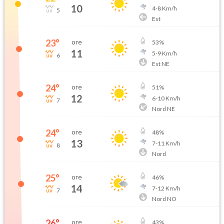
10
4
-
8
Km/h
5
Est
23
°
ore
53
%
11
5
-
9
Km/h
6
Est NE
24
°
ore
51
%
12
6
-
10
Km/h
7
Nord NE
24
°
ore
48
%
13
7
-
11
Km/h
8
Nord
25
°
ore
46
%
14
7
-
12
Km/h
7
Nord NO
26
°
ore
43
%