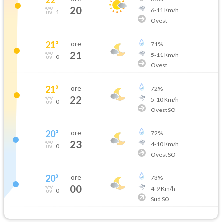
20
6
-
11
Km/h
1
Ovest
21
°
ore
71
%
21
5
-
11
Km/h
0
Ovest
21
°
ore
72
%
22
5
-
10
Km/h
0
Ovest SO
20
°
ore
72
%
23
4
-
10
Km/h
0
Ovest SO
20
°
ore
73
%
00
4
-
9
Km/h
0
Sud SO