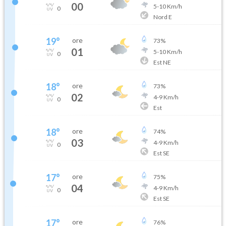
00
5
-
10
Km/h
0
Nord E
19
°
ore
73
%
01
5
-
10
Km/h
0
Est NE
18
°
ore
73
%
02
4
-
9
Km/h
0
Est
18
°
ore
74
%
03
4
-
9
Km/h
0
Est SE
17
°
ore
75
%
04
4
-
9
Km/h
0
Est SE
17
°
ore
76
%