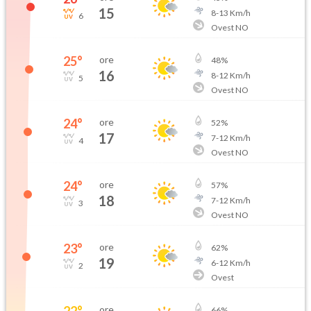
15
8
-
13
Km/h
6
Ovest NO
25
°
ore
48
%
16
8
-
12
Km/h
5
Ovest NO
24
°
ore
52
%
17
7
-
12
Km/h
4
Ovest NO
24
°
ore
57
%
18
7
-
12
Km/h
3
Ovest NO
23
°
ore
62
%
19
6
-
12
Km/h
2
Ovest
22
°
ore
66
%