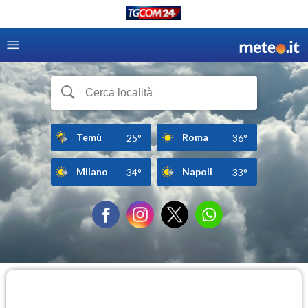
Temù
Roma
25°
36°
Milano
Napoli
34°
33°