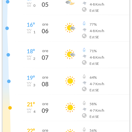
05
4
-
8
Km/h
0
Est SE
16
°
ore
77
%
06
4
-
8
Km/h
1
Est SE
18
°
ore
71
%
07
4
-
8
Km/h
2
Est SE
19
°
ore
64
%
08
4
-
7
Km/h
3
Est SE
21
°
ore
58
%
09
4
-
7
Km/h
4
Est SE
22
°
ore
56
%