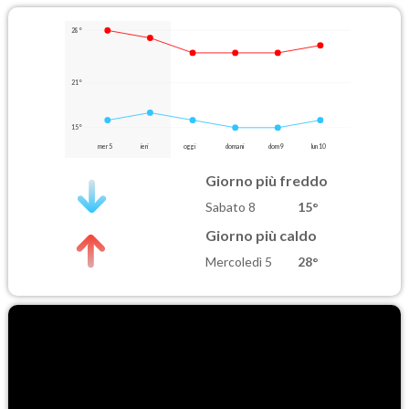
28°
21°
15°
mer 5
ieri
oggi
domani
dom 9
lun 10
Giorno più freddo
Sabato 8
15°
Giorno più caldo
Mercoledì 5
28°