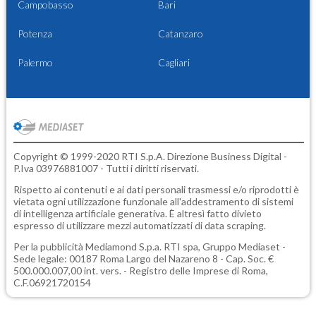
Campobasso
Bari
Potenza
Catanzaro
Palermo
Cagliari
Copyright © 1999-2020 RTI S.p.A. Direzione Business Digital -
P.Iva 03976881007 - Tutti i diritti riservati.
Rispetto ai contenuti e ai dati personali trasmessi e/o riprodotti è
vietata ogni utilizzazione funzionale all'addestramento di sistemi
di intelligenza artificiale generativa. È altresì fatto divieto
espresso di utilizzare mezzi automatizzati di data scraping.
Per la pubblicità
Mediamond S.p.a.
RTI spa, Gruppo Mediaset -
Sede legale: 00187 Roma Largo del Nazareno 8 - Cap. Soc. €
500.000.007,00 int. vers. - Registro delle Imprese di Roma,
C.F.06921720154