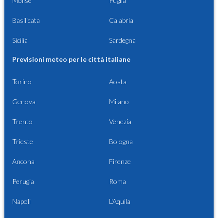
Molise
Puglia
Basilicata
Calabria
Sicilia
Sardegna
Previsioni meteo per le città italiane
Torino
Aosta
Genova
Milano
Trento
Venezia
Trieste
Bologna
Ancona
Firenze
Perugia
Roma
Napoli
L'Aquila