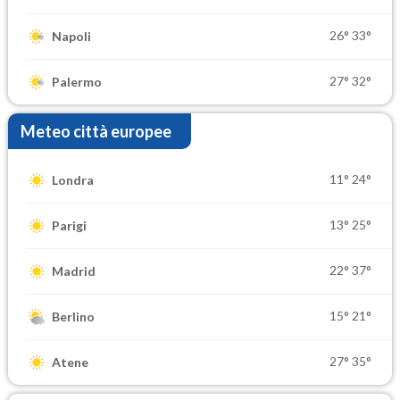
26°
33°
Napoli
27°
32°
Palermo
Meteo città europee
11°
24°
Londra
13°
25°
Parigi
22°
37°
Madrid
15°
21°
Berlino
27°
35°
Atene