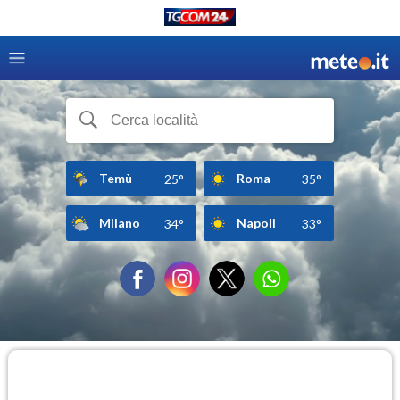
Temù
Roma
25°
35°
Milano
Napoli
34°
33°