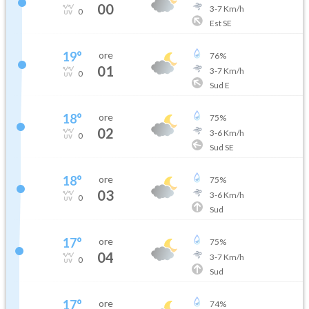
00
3
-
7
Km/h
0
Est SE
19
°
ore
76
%
01
3
-
7
Km/h
0
Sud E
18
°
ore
75
%
02
3
-
6
Km/h
0
Sud SE
18
°
ore
75
%
03
3
-
6
Km/h
0
Sud
17
°
ore
75
%
04
3
-
7
Km/h
0
Sud
17
°
ore
74
%