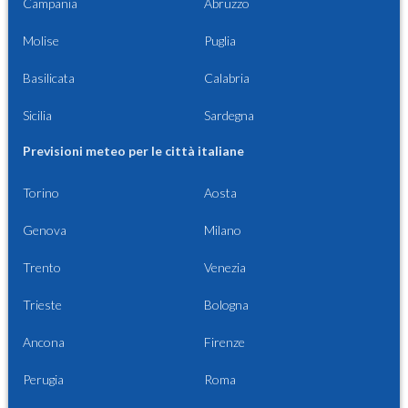
Campania
Abruzzo
Molise
Puglia
Basilicata
Calabria
Sicilia
Sardegna
Previsioni meteo per le città italiane
Torino
Aosta
Genova
Milano
Trento
Venezia
Trieste
Bologna
Ancona
Firenze
Perugia
Roma