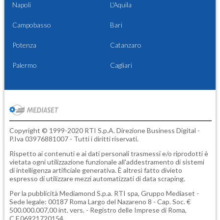
Napoli
L'Aquila
Campobasso
Bari
Potenza
Catanzaro
Palermo
Cagliari
Copyright © 1999-2020 RTI S.p.A. Direzione Business Digital -
P.Iva 03976881007 - Tutti i diritti riservati.
Rispetto ai contenuti e ai dati personali trasmessi e/o riprodotti è
vietata ogni utilizzazione funzionale all'addestramento di sistemi
di intelligenza artificiale generativa. È altresì fatto divieto
espresso di utilizzare mezzi automatizzati di data scraping.
Per la pubblicità
Mediamond S.p.a.
RTI spa, Gruppo Mediaset -
Sede legale: 00187 Roma Largo del Nazareno 8 - Cap. Soc. €
500.000.007,00 int. vers. - Registro delle Imprese di Roma,
C.F.06921720154