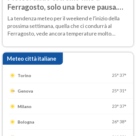
Ferragosto, solo una breve pausa.
Ecco dove
La tendenza meteo per il weekend e l'inizio della
prossima settimana, quella che ci condurrà al
Ferragosto, vede ancora temperature molto
elevate
Meteo città italiane
25°
37°
Torino
25°
31°
Genova
23°
37°
Milano
26°
38°
Bologna