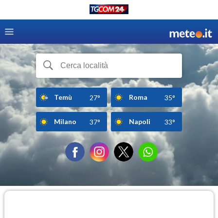
Temù
Roma
27°
35°
Milano
Napoli
37°
33°