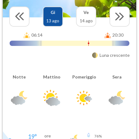
Gi
Ve
13 ago
14 ago
06:14
20:30
Luna crescente
Notte
Mattino
Pomeriggio
Sera
19
°
ore
76
%