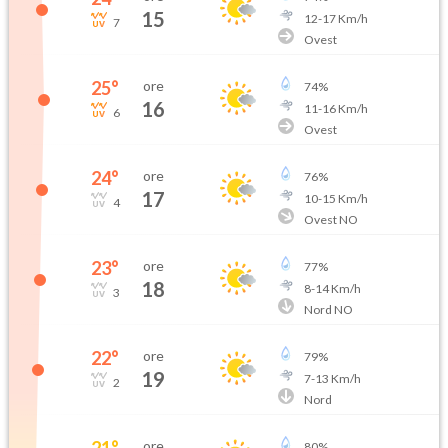
15
12
-
17
Km/h
7
Ovest
25
°
ore
74
%
16
11
-
16
Km/h
6
Ovest
24
°
ore
76
%
17
10
-
15
Km/h
4
Ovest NO
23
°
ore
77
%
18
8
-
14
Km/h
3
Nord NO
22
°
ore
79
%
19
7
-
13
Km/h
2
Nord
21
°
ore
80
%