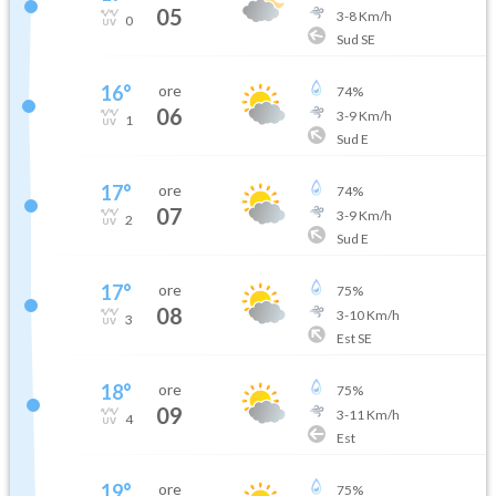
05
3
-
8
Km/h
0
Sud SE
16
°
ore
74
%
06
3
-
9
Km/h
1
Sud E
17
°
ore
74
%
07
3
-
9
Km/h
2
Sud E
17
°
ore
75
%
08
3
-
10
Km/h
3
Est SE
18
°
ore
75
%
09
3
-
11
Km/h
4
Est
19
°
ore
75
%