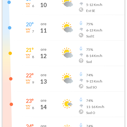
10
5
-
12
Km/h
6
Est SE
20
°
ore
75
%
11
6
-
13
Km/h
7
Sud E
21
°
ore
75
%
12
8
-
14
Km/h
8
Sud
22
°
ore
74
%
13
9
-
15
Km/h
9
Sud SO
23
°
ore
74
%
14
11
-
16
Km/h
8
Sud O
24
°
ore
74
%