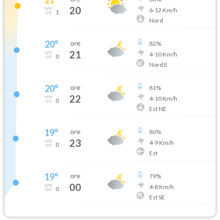
20
6
-
12
Km/h
1
Nord
20
°
ore
82
%
21
4
-
10
Km/h
0
Nord E
20
°
ore
81
%
22
4
-
10
Km/h
0
Est NE
19
°
ore
80
%
23
4
-
9
Km/h
0
Est
19
°
ore
79
%
00
4
-
8
Km/h
0
Est SE