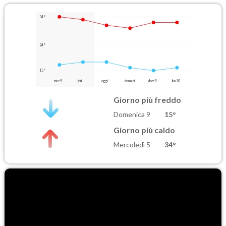
34°
24°
15°
mer 5
ieri
oggi
domani
dom 9
lun 10
Giorno più freddo
Domenica 9
15°
Giorno più caldo
Mercoledì 5
34°