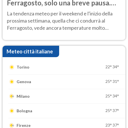
Ferragosto, solo una breve pausa.
Ecco dove
La tendenza meteo per il weekend e l'inizio della
prossima settimana, quella che ci condurrà al
Ferragosto, vede ancora temperature molto
elevate
Meteo città italiane
22°
34°
Torino
25°
31°
Genova
25°
34°
Milano
25°
37°
Bologna
23°
37°
Firenze