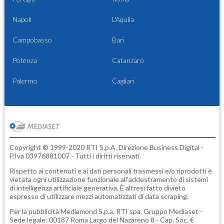
Napoli
L'Aquila
Campobasso
Bari
Potenza
Catanzaro
Palermo
Cagliari
Copyright © 1999-2020 RTI S.p.A. Direzione Business Digital -
P.Iva 03976881007 - Tutti i diritti riservati.
Rispetto ai contenuti e ai dati personali trasmessi e/o riprodotti è
vietata ogni utilizzazione funzionale all'addestramento di sistemi
di intelligenza artificiale generativa. È altresì fatto divieto
espresso di utilizzare mezzi automatizzati di data scraping.
Per la pubblicità
Mediamond S.p.a.
RTI spa, Gruppo Mediaset -
Sede legale: 00187 Roma Largo del Nazareno 8 - Cap. Soc. €