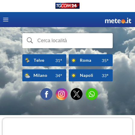
Telve
Roma
31°
35°
Milano
Napoli
34°
33°