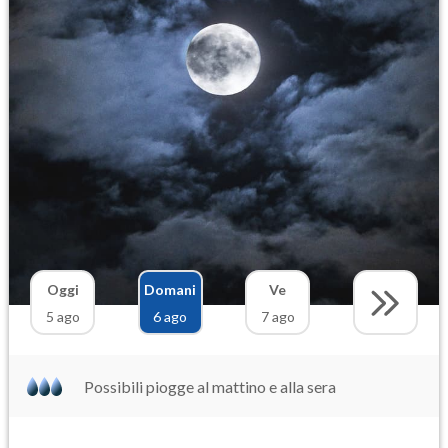
Oggi
Domani
Ve
5 ago
6 ago
7 ago
Possibili piogge al mattino e alla sera