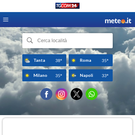
Tanta
Roma
38°
35°
Milano
Napoli
35°
33°