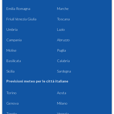
Emilia Romagna
Marche
Friuli Venezia Giulia
Toscana
Umbria
Lazio
Campania
Abruzzo
Molise
Puglia
Basilicata
Calabria
Sicilia
Sardegna
Previsioni meteo per le città italiane
Torino
Aosta
Genova
Milano
Trento
Venezia