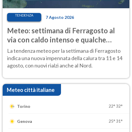
TENDENZA
7 Agosto 2026
Meteo: settimana di Ferragosto al
via con caldo intenso e qualche
temporale
La tendenza meteo per la settimana di Ferragosto
indica una nuova impennata della calura tra 11 e 14
agosto, con nuovi rialzi anche al Nord.
Meteo città italiane
22°
32°
Torino
25°
31°
Genova