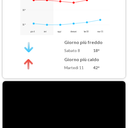
30°
18°
gio 6
ieri
oggi
domani
lun 10
mar 11
Giorno più freddo
Sabato 8
18°
Giorno più caldo
Martedì 11
42°