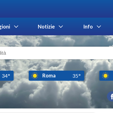
ioni
Notizie
Info
Roma
34°
35°