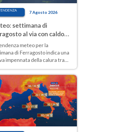
TENDENZA
7 Agosto 2026
eo: settimana di
ragosto al via con caldo
enso e qualche temporale
tendenza meteo per la
imana di Ferragosto indica una
a impennata della calura tra
 14 agosto, con nuovi rialzi
he al Nord.