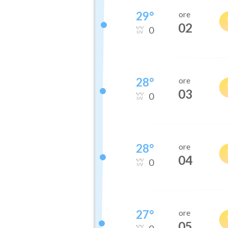
29
°
ore
02
0
28
°
ore
03
0
28
°
ore
04
0
27
°
ore
05