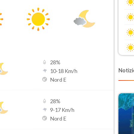
28
%
Notizi
10
-
18
Km/h
Nord E
28
%
9
-
17
Km/h
Nord E