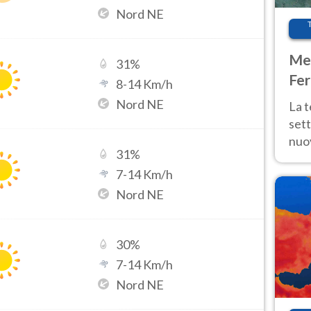
Nord NE
Met
31
%
Fer
8
-
14
Km/h
int
Nord NE
La 
sett
nuov
31
%
11 e
7
-
14
Km/h
anc
Nord NE
30
%
7
-
14
Km/h
Nord NE