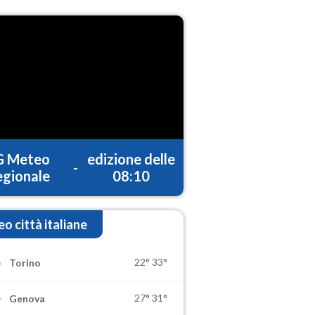
G Meteo
edizione delle
-
gionale
08:10
o città italiane
22°
33°
Torino
27°
31°
Genova