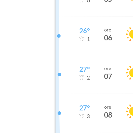
0
26
°
ore
06
1
27
°
ore
07
2
27
°
ore
08
3