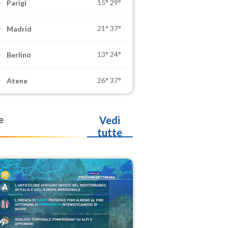
15°
29°
Parigi
21°
37°
Madrid
13°
24°
Berlino
26°
37°
Atene
e
Vedi
tutte