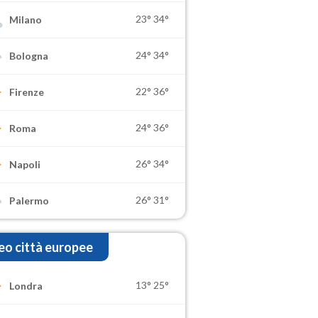
23°
34°
Milano
24°
34°
Bologna
22°
36°
Firenze
24°
36°
Roma
26°
34°
Napoli
26°
31°
Palermo
o città europee
13°
25°
Londra