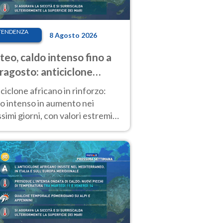
TENDENZA
8 Agosto 2026
eo, caldo intenso fino a
ragosto: anticiclone
icano ancora
ciclone africano in rinforzo:
tagonista
o intenso in aumento nei
simi giorni, con valori estremi
so Ferragosto su gran parte
alia.