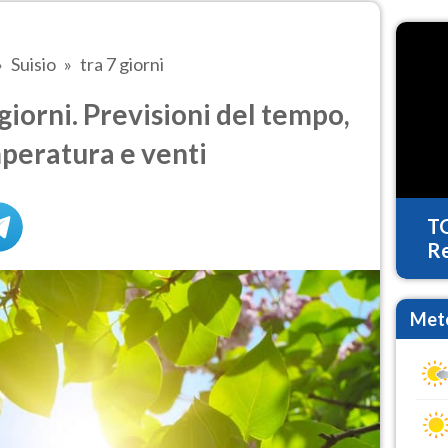
Suisio
tra 7 giorni
giorni. Previsioni del tempo,
mperatura e venti
T
Re
Mete