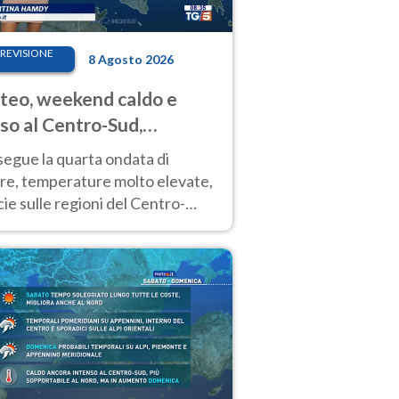
REVISIONE
8 Agosto 2026
eo, weekend caldo e
so al Centro-Sud,
porali sui rilievi
segue la quarta ondata di
ore, temperature molto elevate,
ie sulle regioni del Centro-
 Nuovi temporali di calore sulle
e montuose