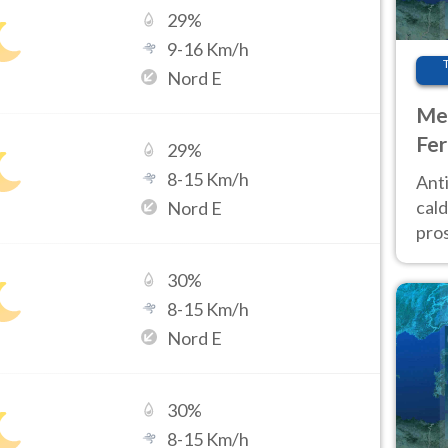
29
%
9
-
16
Km/h
Nord E
Met
Fer
29
%
afr
8
-
15
Km/h
Anti
pro
cald
Nord E
pros
ver
30
%
d’It
8
-
15
Km/h
Nord E
30
%
8
-
15
Km/h