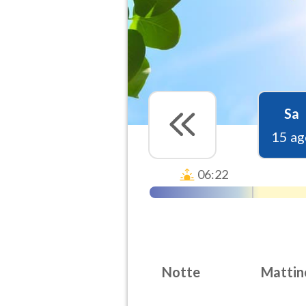
Sa
15 ag
06:22
Notte
Mattin