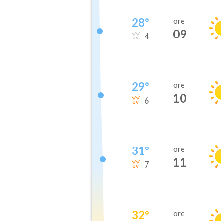
28
°
ore
09
4
29
°
ore
10
6
31
°
ore
11
7
32
°
ore