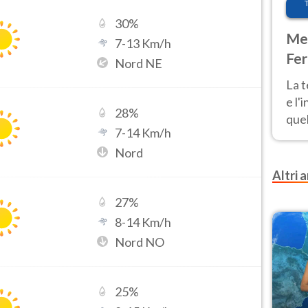
30
%
Met
7
-
13
Km/h
Fer
Nord NE
pau
La 
e l'
28
%
quel
7
-
14
Km/h
Fer
Nord
tem
Altri a
27
%
8
-
14
Km/h
Nord NO
25
%