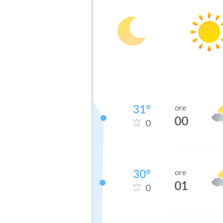
31
°
ore
00
0
30
°
ore
01
0