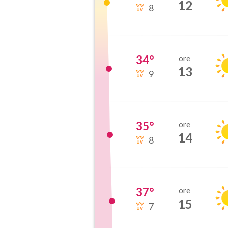
12
8
34
°
ore
13
9
35
°
ore
14
8
37
°
ore
15
7