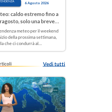
TENDENZA
6 Agosto 2026
eo: caldo estremo fino a
ragosto, solo una breve
sa. Ecco dove
tendenza meteo per il weekend
inizio della prossima settimana,
la che ci condurrà al
ragosto, vede ancora
perature molto elevate
rticoli
Vedi tutti