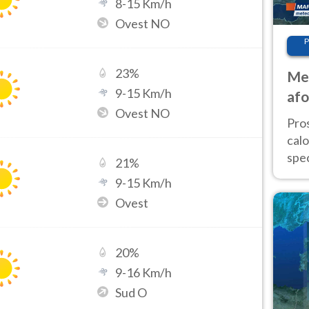
8
-
15
Km/h
Ovest NO
P
23
%
Met
9
-
15
Km/h
afo
Ovest NO
tem
Pro
cal
spec
21
%
Sud.
9
-
15
Km/h
are
Ovest
20
%
9
-
16
Km/h
Sud O