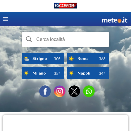
Strigno
Roma
30°
36°
Milano
Napoli
35°
34°