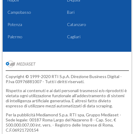
Campobasso
Bari
Potenza
Catanzaro
Palermo
Cagliari
Copyright © 1999-2020 RTI S.p.A. Direzione Business Digital -
P.Iva 03976881007 - Tutti i diritti riservati.
Rispetto ai contenuti e ai dati personali trasmessi e/o riprodotti è
vietata ogni utilizzazione funzionale all'addestramento di sistemi
di intelligenza artificiale generativa. È altresì fatto divieto
espresso di utilizzare mezzi automatizzati di data scraping.
Per la pubblicità
Mediamond S.p.a.
RTI spa, Gruppo Mediaset -
Sede legale: 00187 Roma Largo del Nazareno 8 - Cap. Soc. €
500.000.007,00 int. vers. - Registro delle Imprese di Roma,
C.F.06921720154