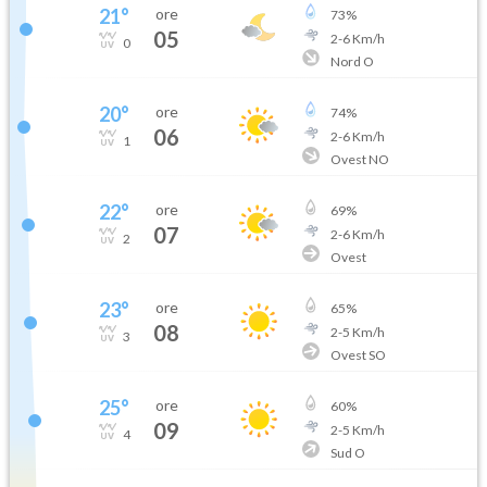
21
°
ore
73
%
05
2
-
6
Km/h
0
Nord O
20
°
ore
74
%
06
2
-
6
Km/h
1
Ovest NO
22
°
ore
69
%
07
2
-
6
Km/h
2
Ovest
23
°
ore
65
%
08
2
-
5
Km/h
3
Ovest SO
25
°
ore
60
%
09
2
-
5
Km/h
4
Sud O