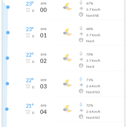
23
°
ore
67
%
00
3
-
7
Km/h
0
Nord NE
23
°
ore
68
%
01
3
-
7
Km/h
0
Nord
22
°
ore
70
%
02
3
-
7
Km/h
0
Nord
22
°
ore
71
%
03
2
-
6
Km/h
0
Nord NO
21
°
ore
72
%
04
2
-
6
Km/h
0
Nord NO