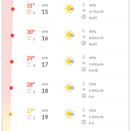
31
°
ore
43
%
15
4
-
7
Km/h
6
Sud E
30
°
ore
46
%
16
4
-
8
Km/h
5
Sud E
29
°
ore
49
%
17
3
-
8
Km/h
4
Est SE
28
°
ore
53
%
18
3
-
8
Km/h
3
Est
27
°
ore
56
%
19
3
-
8
Km/h
2
Est