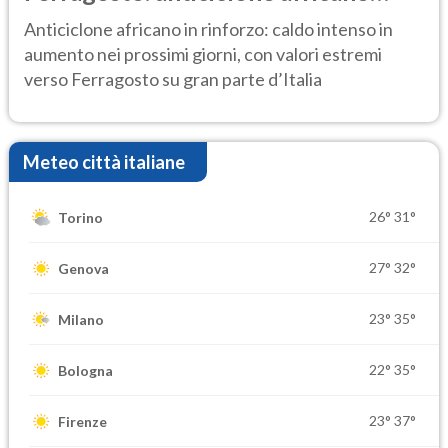
ancora protagonista
Anticiclone africano in rinforzo: caldo intenso in
aumento nei prossimi giorni, con valori estremi
verso Ferragosto su gran parte d’Italia
Meteo città italiane
26°
31°
Torino
27°
32°
Genova
23°
35°
Milano
22°
35°
Bologna
23°
37°
Firenze