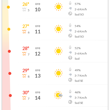
26
°
ore
57
%
10
2
-
6
Km/h
5
Sud SO
27
°
ore
54
%
11
2
-
6
Km/h
6
Sud SO
28
°
ore
52
%
12
3
-
6
Km/h
7
Sud
29
°
ore
49
%
13
3
-
7
Km/h
8
Sud SE
30
°
ore
46
%
14
3
-
7
Km/h
7
Sud SE