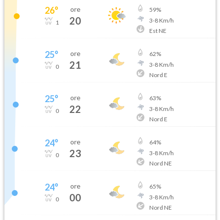
26
°
ore
59
%
20
3
-
8
Km/h
1
Est NE
25
°
ore
62
%
21
3
-
8
Km/h
0
Nord E
25
°
ore
63
%
22
3
-
8
Km/h
0
Nord E
24
°
ore
64
%
23
3
-
8
Km/h
0
Nord NE
24
°
ore
65
%
00
3
-
8
Km/h
0
Nord NE