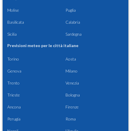
Molise
Puglia
Basilicata
Calabria
Sicilia
Sardegna
Previsioni meteo per le città italiane
Torino
Aosta
Genova
Milano
Trento
Venezia
Trieste
Bologna
Ancona
Firenze
Perugia
Roma
Napoli
L'Aquila