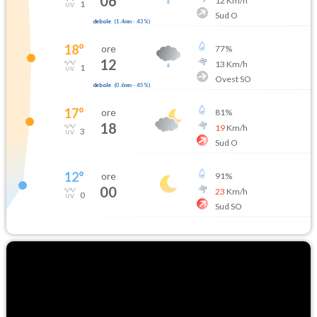
06
12
Km/h
1
Sud O
debole
(
1.4mm
-
43
%)
18
°
ore
77
%
12
13
Km/h
1
Ovest SO
debole
(
0.6mm
-
45
%)
17
°
ore
81
%
18
19
Km/h
3
Sud O
12
°
ore
91
%
00
23
Km/h
0
Sud SO