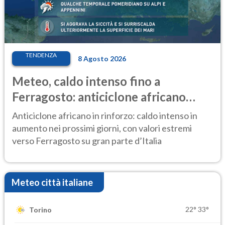
TENDENZA
8 Agosto 2026
Meteo, caldo intenso fino a
Ferragosto: anticiclone africano
ancora protagonista
Anticiclone africano in rinforzo: caldo intenso in
aumento nei prossimi giorni, con valori estremi
verso Ferragosto su gran parte d’Italia
Meteo città italiane
22°
33°
Torino