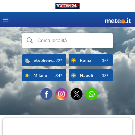
Stephenv...
Roma
22°
35°
Milano
Napoli
34°
33°