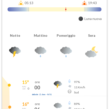
05:13
19:43
Luna nuova
Notte
Mattino
Pomeriggio
Sera
15
°
ore
97
%
00
11
Km/h
0
Sud
debole
(
1.6mm
-
46
%)
16
°
ore
89
%