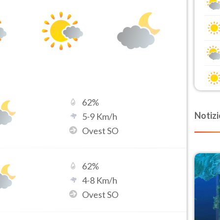
62
%
Notizi
5
-
9
Km/h
Ovest SO
62
%
4
-
8
Km/h
Ovest SO