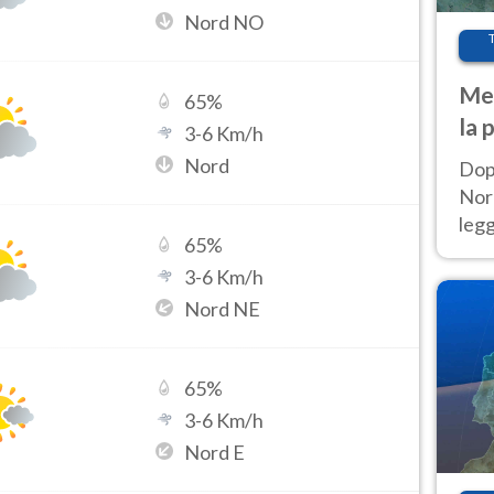
Nord NO
Met
65
%
la 
3
-
6
Km/h
Nord
Dop
Nord
leg
65
%
nuov
3
-
6
Km/h
afr
Nord NE
65
%
3
-
6
Km/h
Nord E