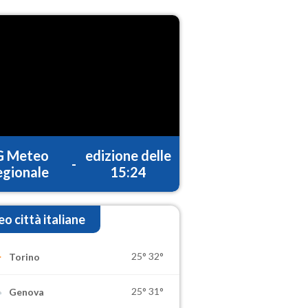
G Meteo
edizione delle
-
gionale
15:24
o città italiane
25°
32°
Torino
25°
31°
Genova