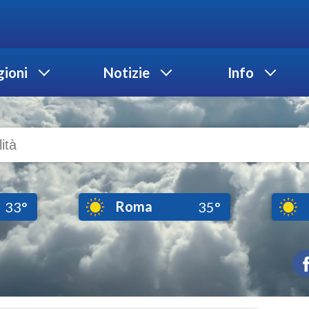
ioni
Notizie
Info
Roma
33°
35°