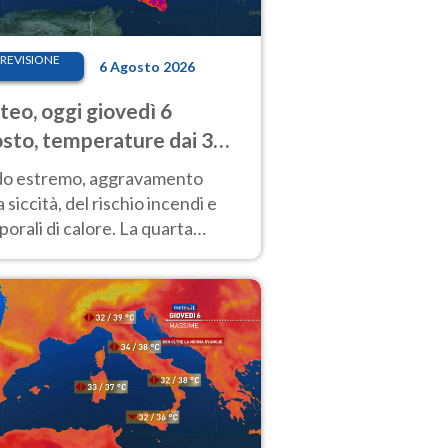
REVISIONE
6 Agosto 2026
eo, oggi giovedì 6
sto, temperature dai 33
40 gradi
do estremo, aggravamento
a siccità, del rischio incendi e
orali di calore. La quarta
nsa ondata di calore non dà
gua e durerà fino Ferragosto