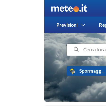
Previsioni
Reg
Spormagg...