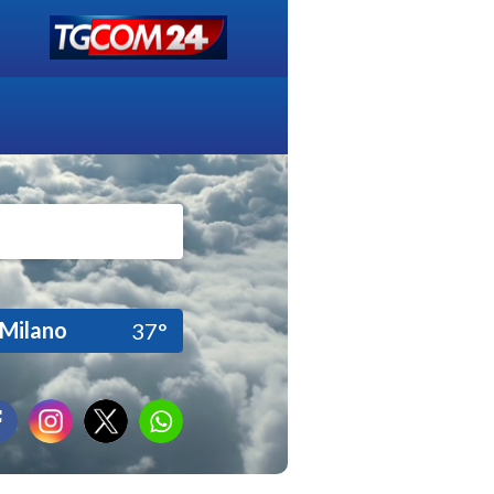
Milano
37°