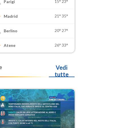
15°
23°
Parigi
21°
35°
Madrid
20°
27°
Berlino
26°
33°
Atene
e
Vedi
tutte