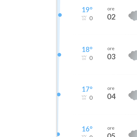
19
°
ore
02
0
18
°
ore
03
0
17
°
ore
04
0
16
°
ore
05