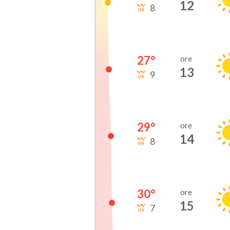
12
8
27
°
ore
13
9
29
°
ore
14
8
30
°
ore
15
7