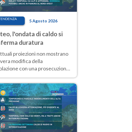
TENDENZA
5 Agosto 2026
eo, l'ondata di caldo si
ferma duratura
ttuali proiezioni non mostrano
vera modifica della
colazione con una prosecuzione
caldo fuori scala per molti
ni, compresa la settimana di
ragosto