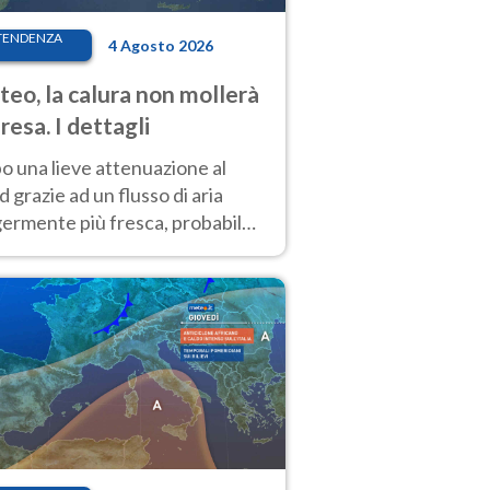
TENDENZA
4 Agosto 2026
eo, la calura non mollerà
presa. I dettagli
o una lieve attenuazione al
 grazie ad un flusso di aria
germente più fresca, probabile
o rinforzo dell’anticiclone
icano entro Ferragosto