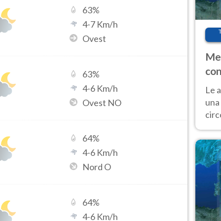
63
%
4
-
7
Km/h
Ovest
Met
con
63
%
4
-
6
Km/h
Le a
una 
Ovest NO
cir
del 
64
%
gior
Fer
4
-
6
Km/h
Nord O
64
%
4
-
6
Km/h