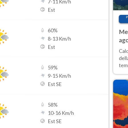
7
-
11
Km/h
Est
P
60
%
Met
8
-
13
Km/h
ago
Est
ai 
Cal
dell
temp
59
%
inte
9
-
15
Km/h
tre
Est SE
58
%
10
-
16
Km/h
Est SE