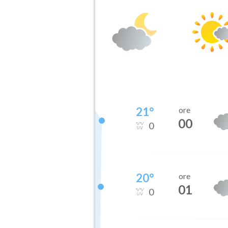
21
°
ore
00
0
20
°
ore
01
0