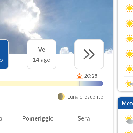
Ve
o
14 ago
20:28
Luna crescente
Mete
o
Pomeriggio
Sera