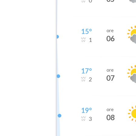
0
15
°
ore
06
1
17
°
ore
07
2
19
°
ore
08
3