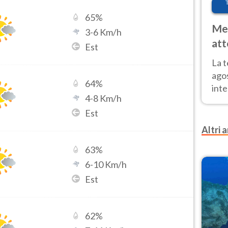
65
%
Met
3
-
6
Km/h
att
Est
Nor
La 
ago
64
%
inte
4
-
8
Km/h
parz
Est
e il
Altri a
63
%
6
-
10
Km/h
Est
62
%