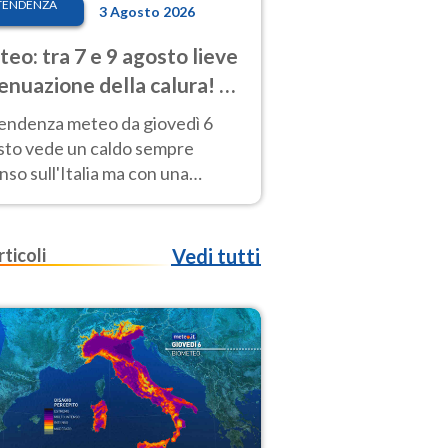
TENDENZA
3 Agosto 2026
eo: tra 7 e 9 agosto lieve
enuazione della calura! Al
d rischio temporali
tendenza meteo da giovedì 6
sto vede un caldo sempre
nso sull'Italia ma con una
iale e lieve attenuazione tra il 7
 9 agosto.
rticoli
Vedi tutti