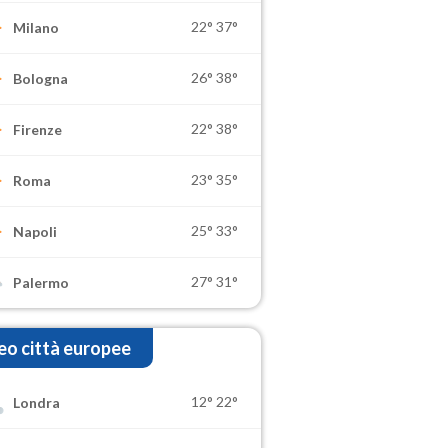
22°
37°
Milano
26°
38°
Bologna
22°
38°
Firenze
23°
35°
Roma
25°
33°
Napoli
27°
31°
Palermo
o città europee
12°
22°
Londra