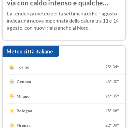
via con caldo intenso e qualche
temporale
La tendenza meteo per la settimana di Ferragosto
indica una nuova impennata della calura tra 11 e 14
agosto, con nuovi rialzi anche al Nord.
Meteo città italiane
25°
34°
Torino
25°
30°
Genova
26°
35°
Milano
25°
36°
Bologna
22°
38°
Firenze