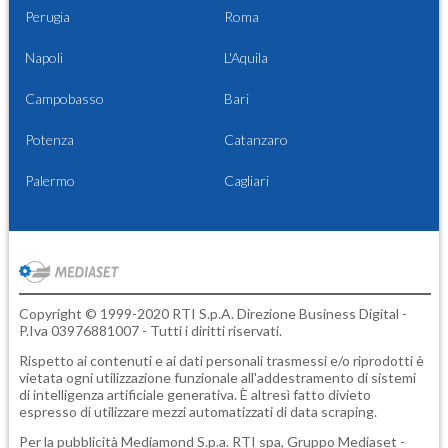
Perugia
Roma
Napoli
L'Aquila
Campobasso
Bari
Potenza
Catanzaro
Palermo
Cagliari
Copyright © 1999-2020 RTI S.p.A. Direzione Business Digital -
P.Iva 03976881007 - Tutti i diritti riservati.
Rispetto ai contenuti e ai dati personali trasmessi e/o riprodotti è
vietata ogni utilizzazione funzionale all'addestramento di sistemi
di intelligenza artificiale generativa. È altresì fatto divieto
espresso di utilizzare mezzi automatizzati di data scraping.
Per la pubblicità
Mediamond S.p.a.
RTI spa, Gruppo Mediaset -