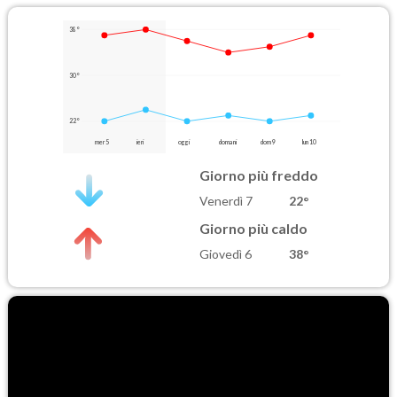
38°
30°
22°
mer 5
ieri
oggi
domani
dom 9
lun 10
Giorno più freddo
Venerdì 7
22°
Giorno più caldo
Giovedì 6
38°