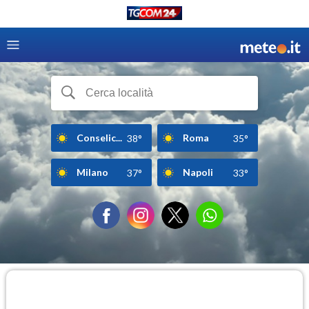
Conselic...
Roma
38°
35°
Milano
Napoli
37°
33°