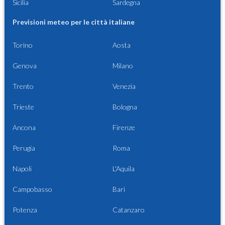
Sicilia
Sardegna
Previsioni meteo per le città italiane
Torino
Aosta
Genova
Milano
Trento
Venezia
Trieste
Bologna
Ancona
Firenze
Perugia
Roma
Napoli
L'Aquila
Campobasso
Bari
Potenza
Catanzaro