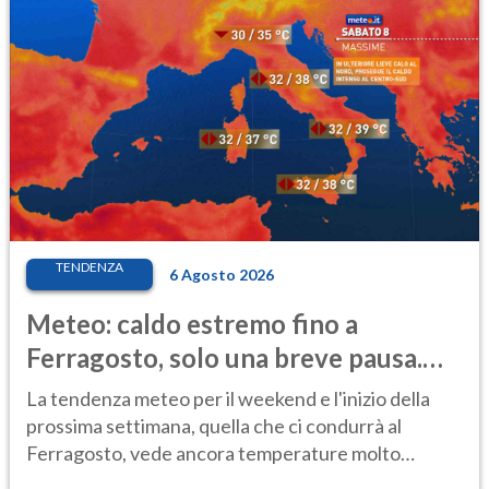
TENDENZA
6 Agosto 2026
Meteo: caldo estremo fino a
Ferragosto, solo una breve pausa.
Ecco dove
La tendenza meteo per il weekend e l'inizio della
prossima settimana, quella che ci condurrà al
Ferragosto, vede ancora temperature molto
elevate