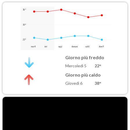
38°
30°
22°
mar 4
ieri
oggi
domani
sab 8
dom 9
Giorno più freddo
Mercoledì 5
22°
Giorno più caldo
Giovedì 6
38°