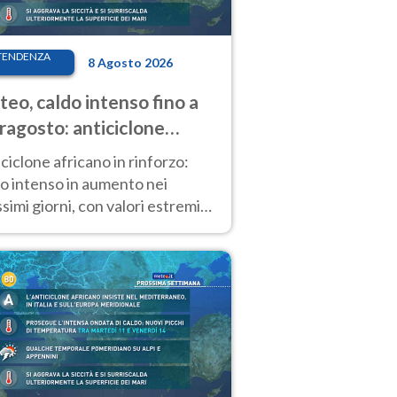
TENDENZA
8 Agosto 2026
eo, caldo intenso fino a
ragosto: anticiclone
icano ancora
ciclone africano in rinforzo:
tagonista
o intenso in aumento nei
simi giorni, con valori estremi
so Ferragosto su gran parte
alia