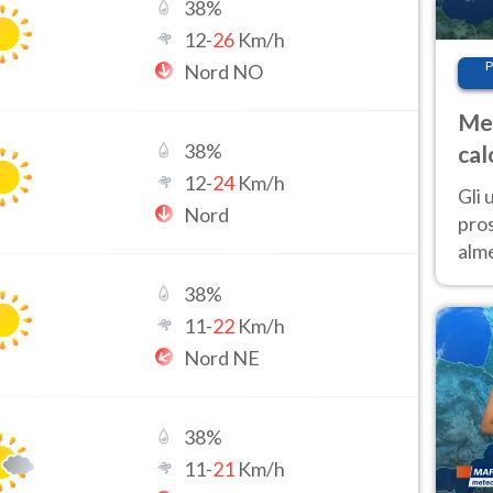
38
%
12
-
26
Km/h
P
Nord NO
Met
38
%
cal
12
-
24
Km/h
sem
Gli 
Nord
pros
alm
con
38
%
inte
11
-
22
Km/h
set
Nord NE
38
%
11
-
21
Km/h