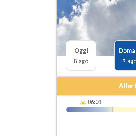
Oggi
Doma
8 ago
9 ag
Aller
06:01