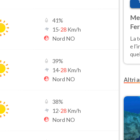
Met
41
%
Fer
15
-
28
Km/h
pau
Nord NO
La 
e l'
quel
39
%
Fer
tem
14
-
28
Km/h
Nord NO
Altri a
38
%
12
-
28
Km/h
Nord NO