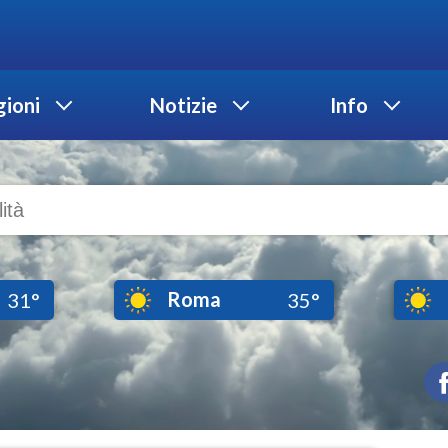
ioni
Notizie
Info
Roma
31°
35°