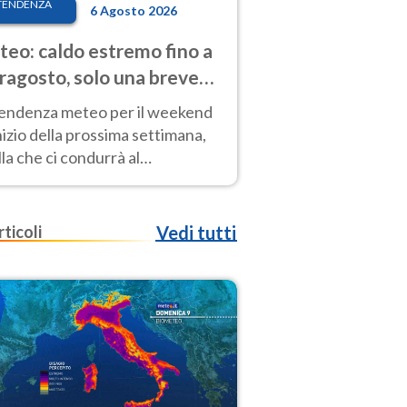
TENDENZA
6 Agosto 2026
eo: caldo estremo fino a
ragosto, solo una breve
sa. Ecco dove
tendenza meteo per il weekend
inizio della prossima settimana,
la che ci condurrà al
ragosto, vede ancora
perature molto elevate
rticoli
Vedi tutti