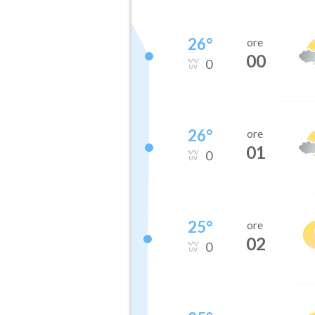
26
°
ore
00
0
26
°
ore
01
0
25
°
ore
02
0