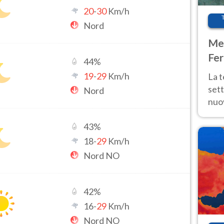
20
-
30
Km/h
Nord
Met
Fer
44
%
int
19
-
29
Km/h
La 
sett
Nord
nuov
11 e
anc
43
%
18
-
29
Km/h
Nord NO
42
%
16
-
29
Km/h
Nord NO