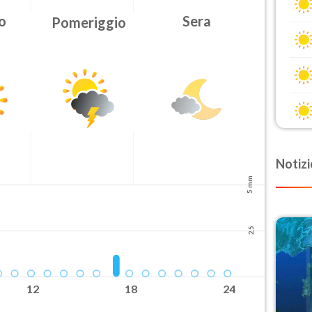
o
Sera
Pomeriggio
Urgenza
Ordinaria
Ora fine
08-09T
Notizi
5 mm
2.5
12
18
24