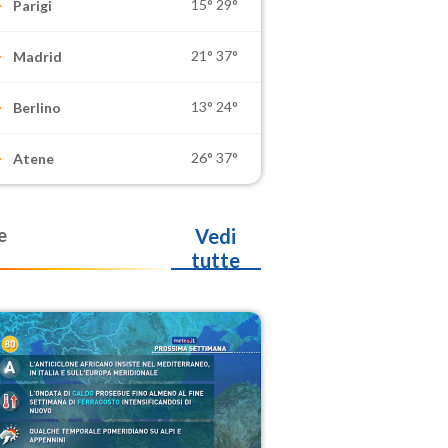
15°
29°
Parigi
21°
37°
Madrid
13°
24°
Berlino
26°
37°
Atene
e
Vedi
tutte