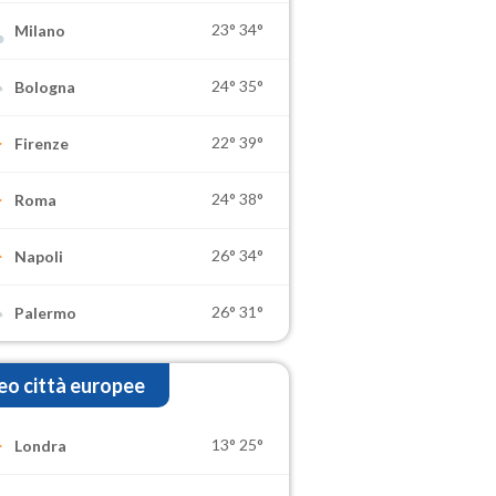
23°
34°
Milano
24°
35°
Bologna
22°
39°
Firenze
24°
38°
Roma
26°
34°
Napoli
26°
31°
Palermo
o città europee
13°
25°
Londra