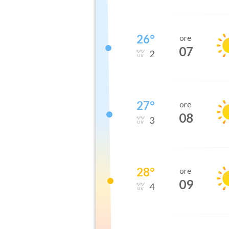
26
°
ore
07
2
27
°
ore
08
3
28
°
ore
09
4