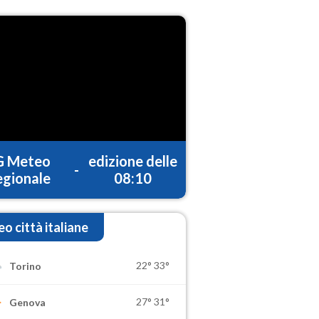
G Meteo
edizione delle
-
gionale
08:10
o città italiane
22°
33°
Torino
27°
31°
Genova