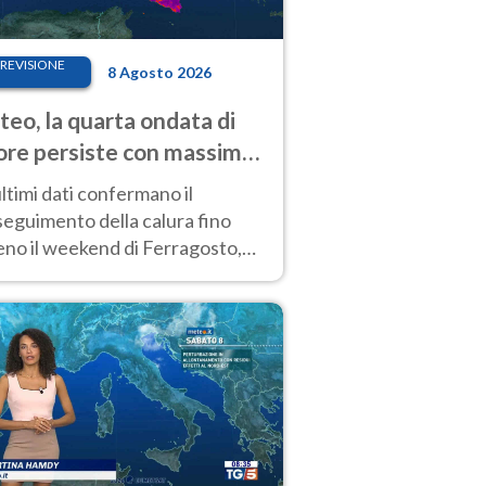
REVISIONE
8 Agosto 2026
eo, la quarta ondata di
ore persiste con massime
pre molto elevate
ultimi dati confermano il
eguimento della calura fino
eno il weekend di Ferragosto,
 tendenza a una nuova
nsificazione prossima
timana