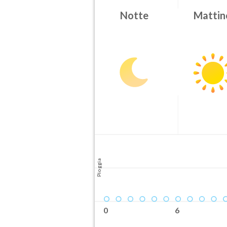
Notte
Mattin
Attendibilità
Probabile
Orario inizio
08-09T
Pioggia
0
6