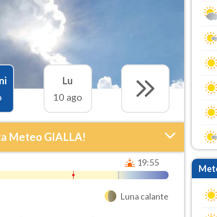
ni
Lu
o
10 ago
ta Meteo GIALLA!
19:55
Mete
Luna calante