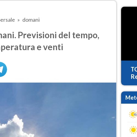
Sersale
domani
ni. Previsioni del tempo,
mperatura e venti
T
Re
Mete