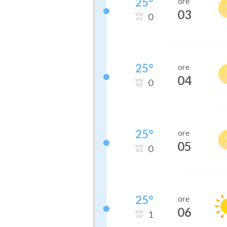
25
°
ore
03
0
25
°
ore
04
0
25
°
ore
05
0
25
°
ore
06
1