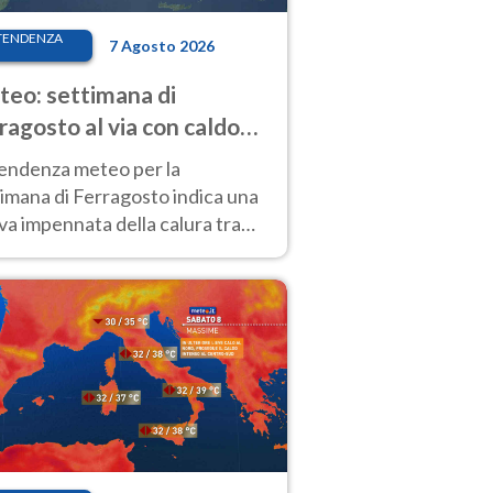
TENDENZA
7 Agosto 2026
eo: settimana di
ragosto al via con caldo
enso e qualche temporale
tendenza meteo per la
imana di Ferragosto indica una
a impennata della calura tra
 14 agosto, con nuovi rialzi
he al Nord.