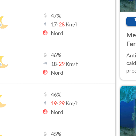
47
%
17
-
28
Km/h
Nord
Met
Fer
afr
46
%
Anti
pro
cald
18
-
29
Km/h
pros
Nord
ver
d’It
46
%
19
-
29
Km/h
Nord
45
%