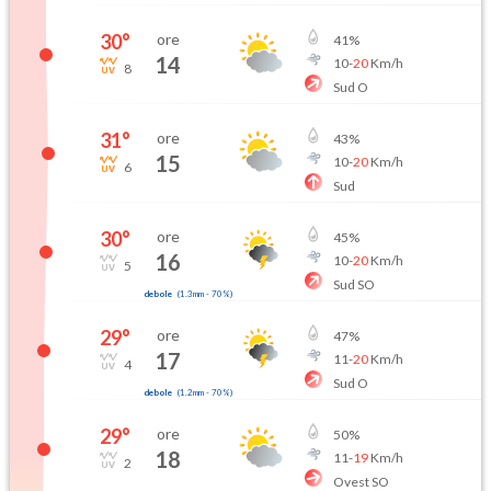
30
°
ore
41
%
14
10
-
20
Km/h
8
Sud O
31
°
ore
43
%
15
10
-
20
Km/h
6
Sud
30
°
ore
45
%
16
10
-
20
Km/h
5
Sud SO
debole
(
1.3mm
-
70
%)
29
°
ore
47
%
17
11
-
20
Km/h
4
Sud O
debole
(
1.2mm
-
70
%)
29
°
ore
50
%
18
11
-
19
Km/h
2
Ovest SO