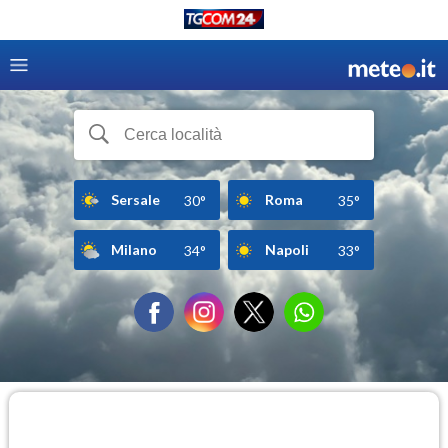
Sersale
Roma
30°
35°
Milano
Napoli
34°
33°