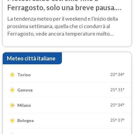
Ferragosto, solo una breve pausa.
Ecco dove
La tendenza meteo per il weekend e l'inizio della
prossima settimana, quella che ci condurrà al
Ferragosto, vede ancora temperature molto
elevate
Meteo città italiane
22°
34°
Torino
25°
31°
Genova
25°
34°
Milano
25°
37°
Bologna