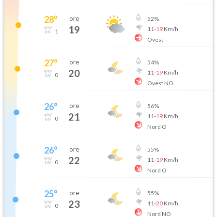
28
°
ore
52
%
19
11
-
19
Km/h
1
Ovest
27
°
ore
54
%
20
11
-
19
Km/h
0
Ovest NO
26
°
ore
56
%
21
11
-
19
Km/h
0
Nord O
26
°
ore
55
%
22
11
-
19
Km/h
0
Nord O
25
°
ore
55
%
23
11
-
20
Km/h
0
Nord NO