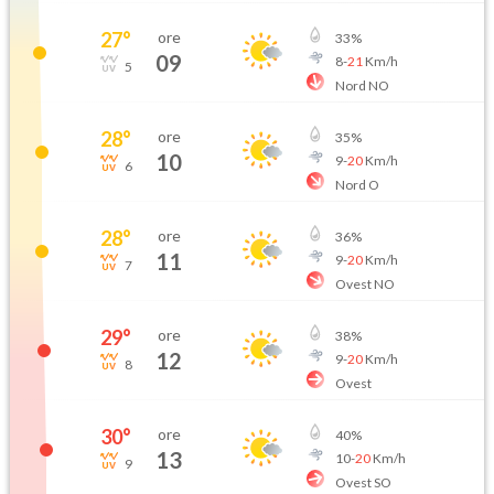
27
°
ore
33
%
09
8
-
21
Km/h
5
Nord NO
28
°
ore
35
%
10
9
-
20
Km/h
6
Nord O
28
°
ore
36
%
11
9
-
20
Km/h
7
Ovest NO
29
°
ore
38
%
12
9
-
20
Km/h
8
Ovest
30
°
ore
40
%
13
10
-
20
Km/h
9
Ovest SO