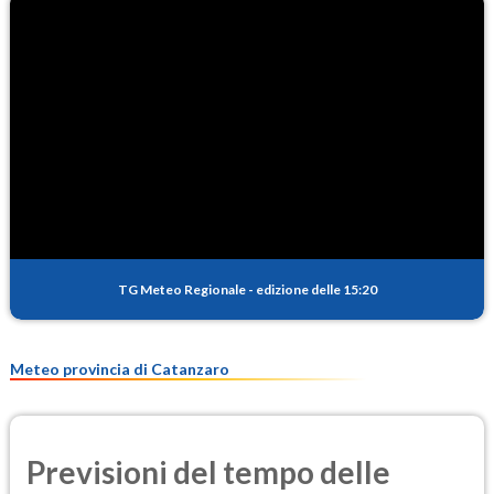
O3
87.0
(Ozono)
NO2
1.3
(Diossido di azoto)
SO2
1.0
(Anidride solforosa)
PM10
16.0
(Materia particolata)
TG Meteo Regionale
-
edizione delle 15:20
PM25
10.8
(Materia particolata)
Meteo provincia di Catanzaro
Previsioni del tempo delle