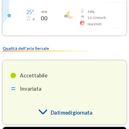
25
°
ore
54
%
00
11
-
20
Km/h
0
Nord NO
Qualità dell'aria Sersale
Accettabile
Invariata
Dati medi giornata