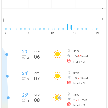
5 mm
Pioggia
2.5
0
6
12
18
24
23
°
ore
42
%
06
10
-
20
Km/h
2
Nord NO
24
°
ore
39
%
07
10
-
20
Km/h
3
Nord NO
26
°
ore
36
%
08
9
-
21
Km/h
4
Nord NO