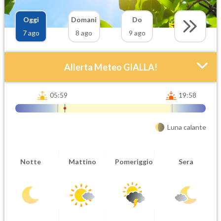
Oggi
Domani
Do
7 ago
8 ago
9 ago
Allerta Meteo GIALLA!
05:59
19:58
Luna calante
Notte
Mattino
Pomeriggio
Sera
Attendibilità
Urgenza
Probabile
Ordinaria
Orario inizio
Ora fine
08-07T
08-07T