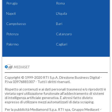
Perugia
Roma
Napoli
L'Aquila
Campobasso
Bari
Potenza
Catanzaro
Palermo
Cagliari
Copyright © 1999-2020 RTI S.p.A. Direzione Business Digital -
P.Iva 03976881007 - Tutti i diritti riservati.
Rispetto ai contenuti e ai dati personali trasmessi e/o riprodotti è
vietata ogni utilizzazione funzionale all'addestramento di sistemi
di intelligenza artificiale generativa. È altresì fatto divieto
espresso di utilizzare mezzi automatizzati di data scraping.
Per la pubblicità
Mediamond S.p.a.
RTI spa, Gruppo Mediaset -