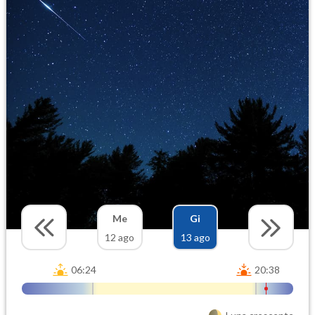
Me
Gi
12 ago
13 ago
06:24
20:38