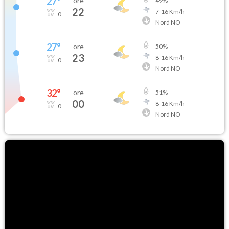
27
°
ore
49
%
22
7
-
16
Km/h
0
Nord NO
27
°
ore
50
%
23
8
-
16
Km/h
0
Nord NO
32
°
ore
51
%
00
8
-
16
Km/h
0
Nord NO