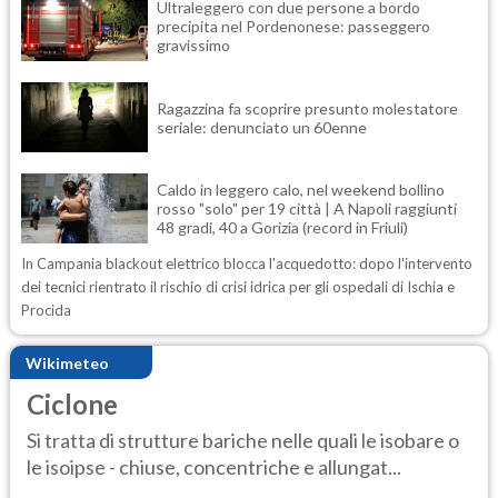
Ultraleggero con due persone a bordo
precipita nel Pordenonese: passeggero
gravissimo
Ragazzina fa scoprire presunto molestatore
seriale: denunciato un 60enne
Caldo in leggero calo, nel weekend bollino
rosso "solo" per 19 città | A Napoli raggiunti
48 gradi, 40 a Gorizia (record in Friuli)
In Campania blackout elettrico blocca l'acquedotto: dopo l'intervento
dei tecnici rientrato il rischio di crisi idrica per gli ospedali di Ischia e
Procida
Wikimeteo
Ciclone
Si tratta di strutture bariche nelle quali le isobare o
le isoipse - chiuse, concentriche e allungat...