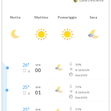
Luna crescente
Notte
Mattino
Pomeriggio
Sera
26
°
ore
50
%
00
8
-
16
Km/h
0
Nord NO
25
°
ore
51
%
01
8
-
16
Km/h
0
Nord NO
25
°
ore
51
%