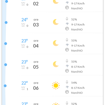
02
9
-
17
Km/h
0
Nord NO
24
°
ore
52
%
03
9
-
17
Km/h
0
Nord NO
23
°
ore
53
%
04
9
-
17
Km/h
0
Nord NO
23
°
ore
53
%
05
8
-
17
Km/h
0
Nord NO
22
°
ore
54
%
06
8
-
17
Km/h
1
Nord NO
23
°
ore
52
%