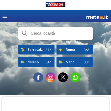
Serraval...
Roma
31°
36°
Milano
Napoli
34°
33°