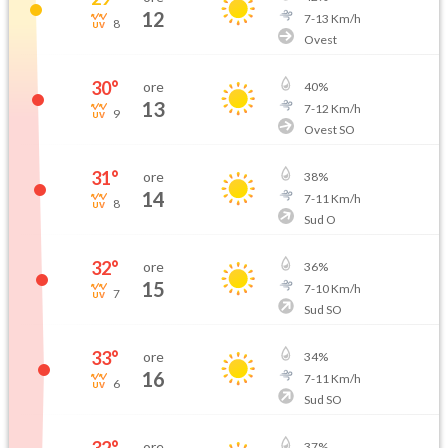
12
7
-
13
Km/h
8
Ovest
30
°
ore
40
%
13
7
-
12
Km/h
9
Ovest SO
31
°
ore
38
%
14
7
-
11
Km/h
8
Sud O
32
°
ore
36
%
15
7
-
10
Km/h
7
Sud SO
33
°
ore
34
%
16
7
-
11
Km/h
6
Sud SO
ore
37
%