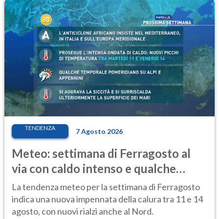
TENDENZA
7 Agosto 2026
Meteo: settimana di Ferragosto al
via con caldo intenso e qualche
temporale
La tendenza meteo per la settimana di Ferragosto
indica una nuova impennata della calura tra 11 e 14
agosto, con nuovi rialzi anche al Nord.