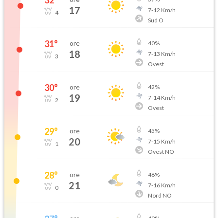
32
°
17
7
-
12
Km/h
4
Sud O
31
°
ore
40
%
18
7
-
13
Km/h
3
Ovest
30
°
ore
42
%
19
7
-
14
Km/h
2
Ovest
29
°
ore
45
%
20
7
-
15
Km/h
1
Ovest NO
28
°
ore
48
%
21
7
-
16
Km/h
0
Nord NO