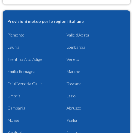
Previsioni meteo per le regioni italiane
Piemonte
Valle d'Aosta
Liguria
Lombardia
Trentino Alto Adige
Veneto
Emilia Romagna
Marche
Friuli Venezia Giulia
Toscana
Umbria
Lazio
Campania
Abruzzo
Molise
Puglia
Basilicata
Calabria