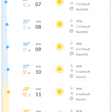
07
7
-
17
Km/h
2
Nord NO
25
°
ore
50
%
08
7
-
17
Km/h
3
Nord NO
26
°
ore
48
%
09
6
-
17
Km/h
4
Nord NO
27
°
ore
46
%
10
6
-
16
Km/h
6
Nord O
28
°
ore
44
%
11
6
-
14
Km/h
7
Nord O
29
°
ore
42
%