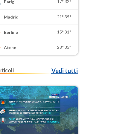
17°
32°
Parigi
21°
35°
Madrid
15°
31°
Berlino
28°
35°
Atene
rticoli
Vedi tutti