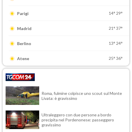
14°
29°
Parigi
21°
37°
Madrid
13°
24°
Berlino
25°
36°
Atene
Roma, fulmine colpisce uno scout sul Monte
Livata: è gravissimo
Ultraleggero con due persone a bordo
precipita nel Pordenonese: passeggero
gravissimo