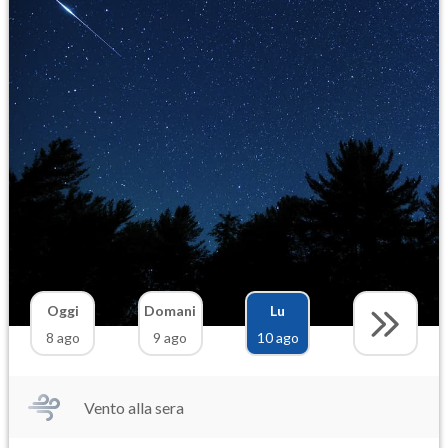
Oggi
Domani
Lu
8 ago
9 ago
10 ago
Vento alla sera