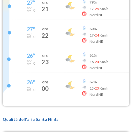
27
°
ore
79
%
21
17
-
25
Km/h
0
Nord NE
27
°
ore
80
%
22
17
-
24
Km/h
0
Nord NE
26
°
ore
81
%
23
16
-
24
Km/h
0
Nord NE
26
°
ore
82
%
00
15
-
23
Km/h
0
Nord NE
Qualità dell'aria Santa Ninfa