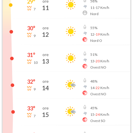
29
°
ore
58
%
11
11
-
17
Km/h
7
Nord
30
°
ore
55
%
12
12
-
19
Km/h
9
Nord O
31
°
ore
51
%
13
13
-
20
Km/h
10
Ovest NO
32
°
ore
48
%
14
14
-
22
Km/h
9
Ovest NO
33
°
ore
45
%
15
15
-
24
Km/h
7
Ovest SO