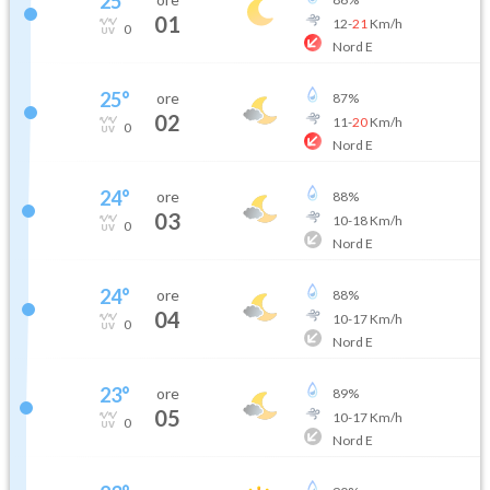
25
°
01
12
-
21
Km/h
0
Nord E
25
°
ore
87
%
02
11
-
20
Km/h
0
Nord E
24
°
ore
88
%
03
10
-
18
Km/h
0
Nord E
24
°
ore
88
%
04
10
-
17
Km/h
0
Nord E
23
°
ore
89
%
05
10
-
17
Km/h
0
Nord E