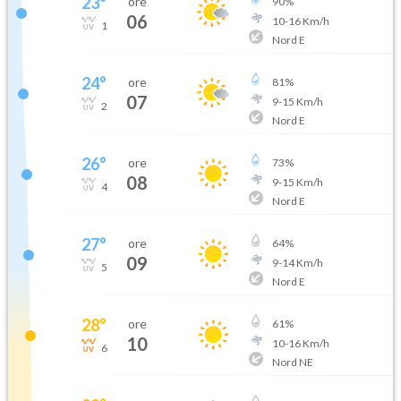
23
°
ore
90
%
06
10
-
16
Km/h
1
Nord E
24
°
ore
81
%
07
9
-
15
Km/h
2
Nord E
26
°
ore
73
%
08
9
-
15
Km/h
4
Nord E
27
°
ore
64
%
09
9
-
14
Km/h
5
Nord E
28
°
ore
61
%
10
10
-
16
Km/h
6
Nord NE