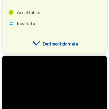
Accettabile
Invariata
Dati medi giornata
O3
83.5
(Ozono)
NO2
1.7
(Diossido di azoto)
SO2
0.7
(Anidride solforosa)