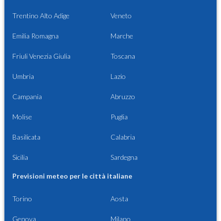
Trentino Alto Adige
Veneto
Emilia Romagna
Marche
Friuli Venezia Giulia
Toscana
Umbria
Lazio
Campania
Abruzzo
Molise
Puglia
Basilicata
Calabria
Sicilia
Sardegna
Previsioni meteo per le città italiane
Torino
Aosta
Genova
Milano