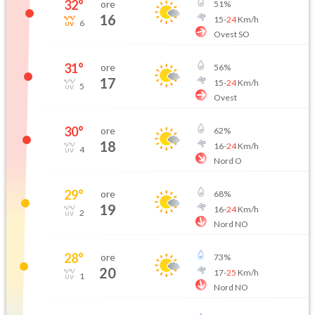
32
°
ore
51
%
16
15
-
24
Km/h
6
Ovest SO
31
°
ore
56
%
17
15
-
24
Km/h
5
Ovest
30
°
ore
62
%
18
16
-
24
Km/h
4
Nord O
29
°
ore
68
%
19
16
-
24
Km/h
2
Nord NO
28
°
ore
73
%
20
17
-
25
Km/h
1
Nord NO