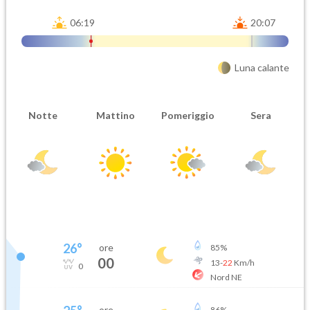
06:19
20:07
Luna calante
Notte
Mattino
Pomeriggio
Sera
26
°
ore
85
%
00
13
-
22
Km/h
0
Nord NE
ore
86
%