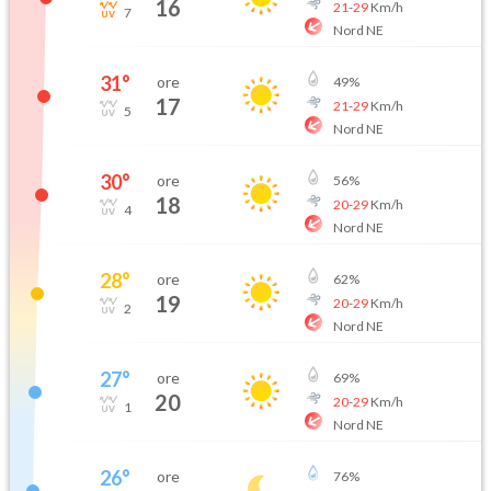
16
21
-
29
Km/h
7
Nord NE
31
°
ore
49
%
17
21
-
29
Km/h
5
Nord NE
30
°
ore
56
%
18
20
-
29
Km/h
4
Nord NE
28
°
ore
62
%
19
20
-
29
Km/h
2
Nord NE
27
°
ore
69
%
20
20
-
29
Km/h
1
Nord NE
26
°
ore
76
%