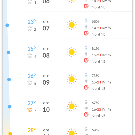
06
14
-
21
Km/h
1
Nord NE
23
°
ore
88
%
07
14
-
21
Km/h
2
Nord NE
25
°
ore
81
%
08
15
-
21
Km/h
4
Nord NE
26
°
ore
73
%
09
15
-
21
Km/h
5
Nord NE
27
°
ore
67
%
10
16
-
22
Km/h
7
Nord NE
28
°
ore
60
%