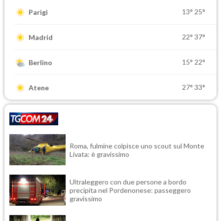
13°
25°
Parigi
22°
37°
Madrid
15°
22°
Berlino
27°
33°
Atene
Roma, fulmine colpisce uno scout sul Monte
Livata: è gravissimo
Ultraleggero con due persone a bordo
precipita nel Pordenonese: passeggero
gravissimo