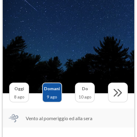
Oggi
Domani
Do
8 ago
9 ago
10 ago
Vento al pomeriggio ed alla sera