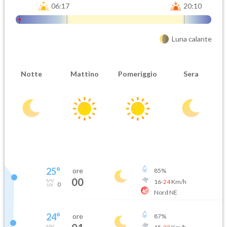
06:17
20:10
Luna calante
Notte
Mattino
Pomeriggio
Sera
25
°
ore
85
%
00
16
-
24
Km/h
0
Nord NE
24
°
ore
87
%