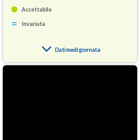
Accettabile
Invariata
Dati medi giornata
O3
79.4
(Ozono)
NO2
1.2
(Diossido di azoto)
SO2
0.2
(Anidride solforosa)
PM10