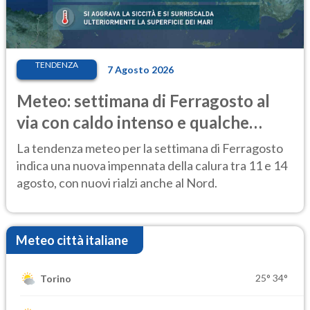
TENDENZA
7 Agosto 2026
Meteo: settimana di Ferragosto al
via con caldo intenso e qualche
temporale
La tendenza meteo per la settimana di Ferragosto
indica una nuova impennata della calura tra 11 e 14
agosto, con nuovi rialzi anche al Nord.
Meteo città italiane
25°
34°
Torino