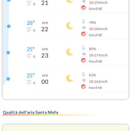
21
19
-
29
Km/h
0
Nord NE
26
°
ore
78
%
22
19
-
28
Km/h
0
Nord NE
25
°
ore
80
%
23
18
-
27
Km/h
0
Nord NE
25
°
ore
81
%
00
18
-
26
Km/h
0
Nord NE
Qualità dell'aria Santa Ninfa