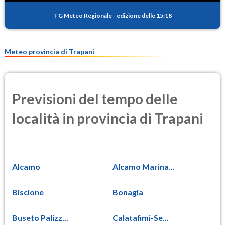
16.8
(Materia particolata)
TG Meteo Regionale
-
edizione delle 15:18
PM25
9.0
(Materia particolata)
Meteo provincia di Trapani
Previsioni del tempo delle
località in provincia di Trapani
Alcamo
Alcamo Marina...
Biscione
Bonagia
Buseto Palizz...
Calatafimi-Se...