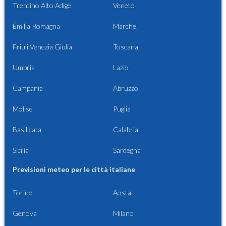
Trentino Alto Adige
Veneto
Emilia Romagna
Marche
Friuli Venezia Giulia
Toscana
Umbria
Lazio
Campania
Abruzzo
Molise
Puglia
Basilicata
Calabria
Sicilia
Sardegna
Previsioni meteo per le città italiane
Torino
Aosta
Genova
Milano