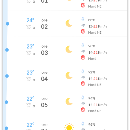
01
15
-
23
Km/h
0
Nord NE
24
°
ore
88
%
02
15
-
22
Km/h
0
Nord NE
23
°
ore
90
%
03
14
-
21
Km/h
0
Nord
23
°
ore
92
%
04
14
-
21
Km/h
0
Nord NE
22
°
ore
94
%
05
14
-
21
Km/h
0
Nord NE
22
°
ore
96
%