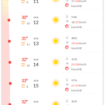
11
17
-
24
Km/h
8
Nord NE
30
°
ore
54
%
12
18
-
25
Km/h
10
Nord NE
31
°
ore
48
%
13
19
-
26
Km/h
11
Nord NE
32
°
ore
41
%
14
20
-
28
Km/h
10
Nord NE
33
°
ore
35
%
15
21
-
29
Km/h
8
Nord NE
32
°
ore
42
%