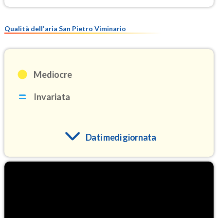
Qualità dell'aria San Pietro Viminario
Mediocre
Invariata
Dati medi giornata
O3
96.7
(Ozono)
NO2
5.9
(Diossido di azoto)