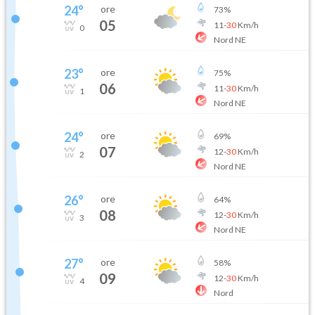
24
°
ore
73
%
05
11
-
30
Km/h
0
Nord NE
23
°
ore
75
%
06
11
-
30
Km/h
1
Nord NE
24
°
ore
69
%
07
12
-
30
Km/h
2
Nord NE
26
°
ore
64
%
08
12
-
30
Km/h
3
Nord NE
27
°
ore
58
%
09
12
-
30
Km/h
4
Nord