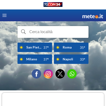
San Piet...
Roma
37°
35°
Milano
Napoli
37°
33°