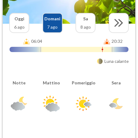
Oggi
Domani
Sa
6 ago
7 ago
8 ago
06:04
20:32
Luna calante
Notte
Mattino
Pomeriggio
Sera