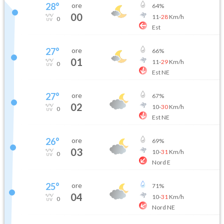
28
°
ore
64
%
00
11
-
28
Km/h
0
Est
27
°
ore
66
%
01
11
-
29
Km/h
0
Est NE
27
°
ore
67
%
02
10
-
30
Km/h
0
Est NE
26
°
ore
69
%
03
10
-
31
Km/h
0
Nord E
25
°
ore
71
%
04
10
-
31
Km/h
0
Nord NE