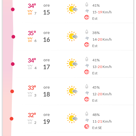
34
°
ore
41
%
15
15
-
19
Km/h
7
Est
35
°
ore
38
%
16
14
-
20
Km/h
6
Est
34
°
ore
41
%
17
13
-
20
Km/h
4
Est
33
°
ore
45
%
18
12
-
20
Km/h
3
Est
32
°
ore
48
%
19
11
-
21
Km/h
2
Est SE