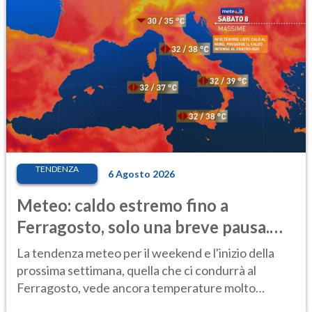
TENDENZA
6 Agosto 2026
Meteo: caldo estremo fino a
Ferragosto, solo una breve pausa.
Ecco dove
La tendenza meteo per il weekend e l'inizio della
prossima settimana, quella che ci condurrà al
Ferragosto, vede ancora temperature molto
elevate