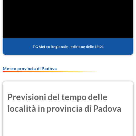
SO2
1.2
(Anidride solforosa)
PM10
17.6
(Materia particolata)
TG Meteo Regionale
-
edizione delle 15:21
PM25
11.2
(Materia particolata)
Meteo provincia di Padova
Previsioni del tempo delle
località in provincia di Padova