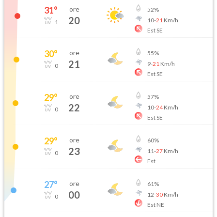
31
°
ore
52
%
20
10
-
21
Km/h
1
Est SE
30
°
ore
55
%
21
9
-
21
Km/h
0
Est SE
29
°
ore
57
%
22
10
-
24
Km/h
0
Est SE
29
°
ore
60
%
23
11
-
27
Km/h
0
Est
27
°
ore
61
%
00
12
-
30
Km/h
0
Est NE