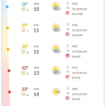
28
°
ore
55
%
10
13
-
28
Km/h
6
Nord NE
29
°
ore
52
%
11
13
-
26
Km/h
7
Nord NE
30
°
ore
49
%
12
14
-
24
Km/h
8
Nord E
32
°
ore
47
%
13
14
-
23
Km/h
9
Est NE
33
°
ore
44
%
14
14
-
21
Km/h
8
Est NE