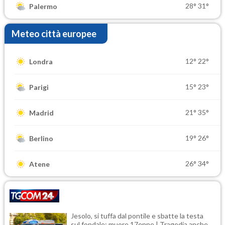
28°
31°
Palermo
Meteo città europee
12°
22°
Londra
15°
23°
Parigi
21°
35°
Madrid
19°
26°
Berlino
26°
34°
Atene
Jesolo, si tuffa dal pontile e sbatte la testa
sul fondale: muore 17enne | Tragedia anche