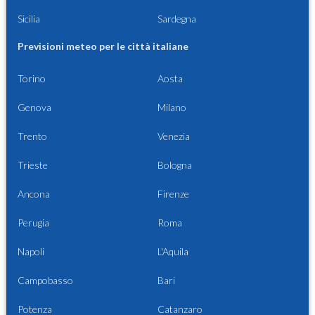
Sicilia
Sardegna
Previsioni meteo per le città italiane
Torino
Aosta
Genova
Milano
Trento
Venezia
Trieste
Bologna
Ancona
Firenze
Perugia
Roma
Napoli
L'Aquila
Campobasso
Bari
Potenza
Catanzaro