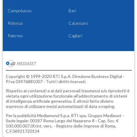
Campobasso
Bari
Potenza
Catanzaro
Palermo
Cagliari
Copyright © 1999-2020 RTI S.p.A. Direzione Business Digital -
P.Iva 03976881007 - Tutti i diritti riservati.
Rispetto ai contenuti e ai dati personali trasmessi e/o riprodotti è
vietata ogni utilizzazione funzionale all'addestramento di sistemi
di intelligenza artificiale generativa. È altresì fatto divieto
espresso di utilizzare mezzi automatizzati di data scraping.
Per la pubblicità
Mediamond S.p.a.
RTI spa, Gruppo Mediaset -
Sede legale: 00187 Roma Largo del Nazareno 8 - Cap. Soc. €
500.000.007,00 int. vers. - Registro delle Imprese di Roma,
C.F.06921720154