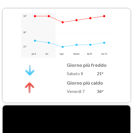
36°
28°
21°
gio 6
ieri
oggi
domani
lun 10
mar 11
Giorno più freddo
Sabato 8
21°
Giorno più caldo
Venerdì 7
36°