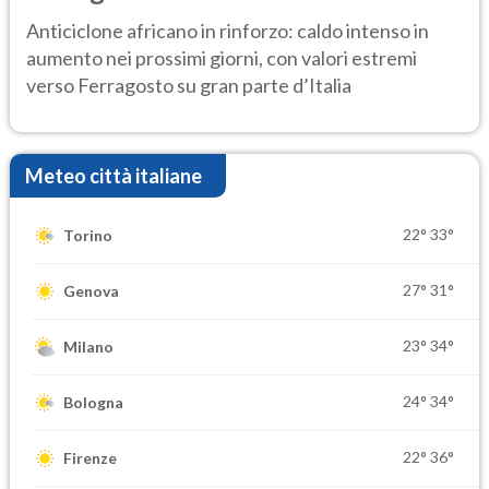
ancora protagonista
Anticiclone africano in rinforzo: caldo intenso in
aumento nei prossimi giorni, con valori estremi
verso Ferragosto su gran parte d’Italia
Meteo città italiane
22°
33°
Torino
27°
31°
Genova
23°
34°
Milano
24°
34°
Bologna
22°
36°
Firenze