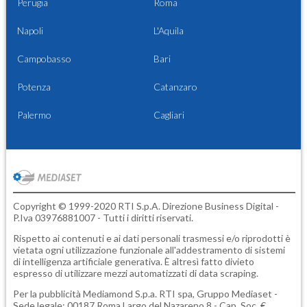
Perugia
Roma
Napoli
L'Aquila
Campobasso
Bari
Potenza
Catanzaro
Palermo
Cagliari
Copyright © 1999-2020 RTI S.p.A. Direzione Business Digital -
P.Iva 03976881007 - Tutti i diritti riservati.
Rispetto ai contenuti e ai dati personali trasmessi e/o riprodotti è
vietata ogni utilizzazione funzionale all'addestramento di sistemi
di intelligenza artificiale generativa. È altresì fatto divieto
espresso di utilizzare mezzi automatizzati di data scraping.
Per la pubblicità
Mediamond S.p.a.
RTI spa, Gruppo Mediaset -
Sede legale: 00187 Roma Largo del Nazareno 8 - Cap. Soc. €