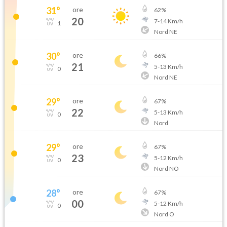
31
°
ore
62
%
20
7
-
14
Km/h
1
Nord NE
30
°
ore
66
%
21
5
-
13
Km/h
0
Nord NE
29
°
ore
67
%
22
5
-
13
Km/h
0
Nord
29
°
ore
67
%
23
5
-
12
Km/h
0
Nord NO
28
°
ore
67
%
00
5
-
12
Km/h
0
Nord O