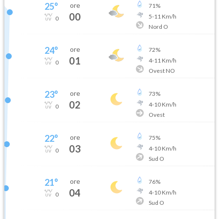
25
°
ore
71
%
00
5
-
11
Km/h
0
Nord O
24
°
ore
72
%
01
4
-
11
Km/h
0
Ovest NO
23
°
ore
73
%
02
4
-
10
Km/h
0
Ovest
22
°
ore
75
%
03
4
-
10
Km/h
0
Sud O
21
°
ore
76
%
04
4
-
10
Km/h
0
Sud O