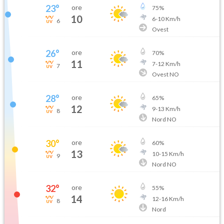
23
°
ore
75
%
10
6
-
10
Km/h
6
Ovest
26
°
ore
70
%
11
7
-
12
Km/h
7
Ovest NO
28
°
ore
65
%
12
9
-
13
Km/h
8
Nord NO
30
°
ore
60
%
13
10
-
15
Km/h
9
Nord NO
32
°
ore
55
%
14
12
-
16
Km/h
8
Nord