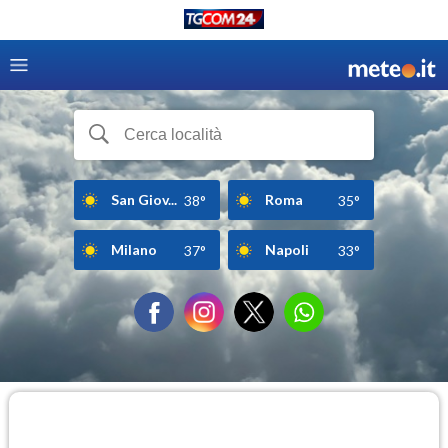
San Giov...
Roma
38°
35°
Milano
Napoli
37°
33°