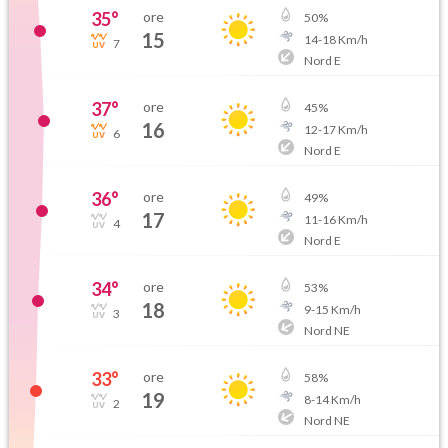
35
°
ore
50
%
15
14
-
18
Km/h
7
Nord E
37
°
ore
45
%
16
12
-
17
Km/h
6
Nord E
36
°
ore
49
%
17
11
-
16
Km/h
4
Nord E
34
°
ore
53
%
18
9
-
15
Km/h
3
Nord NE
33
°
ore
58
%
19
8
-
14
Km/h
2
Nord NE