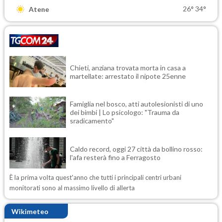
26°
34°
Atene
Chieti, anziana trovata morta in casa a
martellate: arrestato il nipote 25enne
Famiglia nel bosco, atti autolesionisti di uno
dei bimbi | Lo psicologo: "Trauma da
sradicamento"
Caldo record, oggi 27 città da bollino rosso:
l'afa resterà fino a Ferragosto
È la prima volta quest'anno che tutti i principali centri urbani
monitorati sono al massimo livello di allerta
Wikimeteo