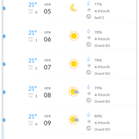
21
°
ore
77
%
05
4
-
9
Km/h
0
Sud O
21
°
ore
78
%
06
4
-
9
Km/h
1
Ovest SO
21
°
ore
78
%
07
4
-
9
Km/h
2
Ovest SO
21
°
ore
79
%
08
4
-
9
Km/h
3
Ovest SO
21
°
ore
80
%
09
4
-
9
Km/h
4
Ovest SO