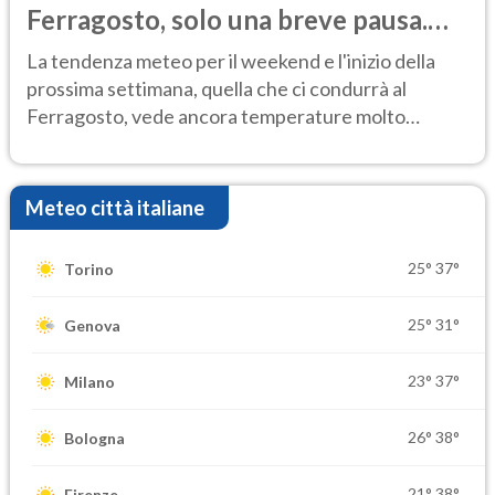
Ferragosto, solo una breve pausa.
Ecco dove
La tendenza meteo per il weekend e l'inizio della
prossima settimana, quella che ci condurrà al
Ferragosto, vede ancora temperature molto
elevate
Meteo città italiane
25°
37°
Torino
25°
31°
Genova
23°
37°
Milano
26°
38°
Bologna
21°
38°
Firenze