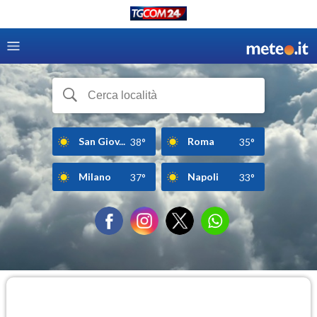
San Giov...
Roma
38°
35°
Milano
Napoli
37°
33°