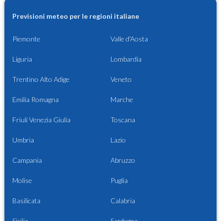
Previsioni meteo per le regioni italiane
Piemonte
Valle d'Aosta
Liguria
Lombardia
Trentino Alto Adige
Veneto
Emilia Romagna
Marche
Friuli Venezia Giulia
Toscana
Umbria
Lazio
Campania
Abruzzo
Molise
Puglia
Basilicata
Calabria
Sicilia
Sardegna