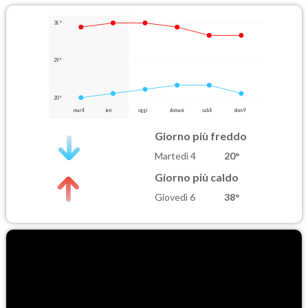
38°
29°
20°
mar 4
ieri
oggi
domani
sab 8
dom 9
Giorno più freddo
Martedì 4
20°
Giorno più caldo
Giovedì 6
38°