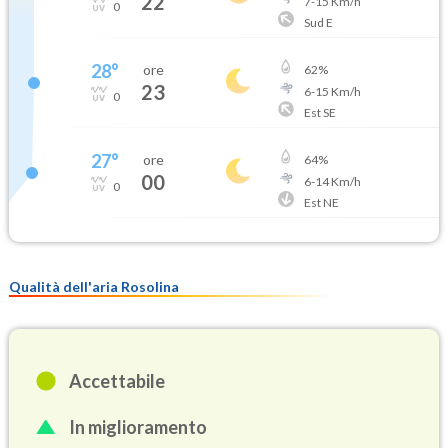
22
7
-
15
Km/h
0
Sud E
28
°
ore
62
%
23
6
-
15
Km/h
0
Est SE
27
°
ore
64
%
00
6
-
14
Km/h
0
Est NE
Qualità dell'aria Rosolina
Accettabile
In miglioramento