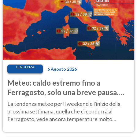
TENDENZA
6 Agosto 2026
Meteo: caldo estremo fino a
Ferragosto, solo una breve pausa.
Ecco dove
La tendenza meteo per il weekend e l'inizio della
prossima settimana, quella che ci condurrà al
Ferragosto, vede ancora temperature molto
elevate