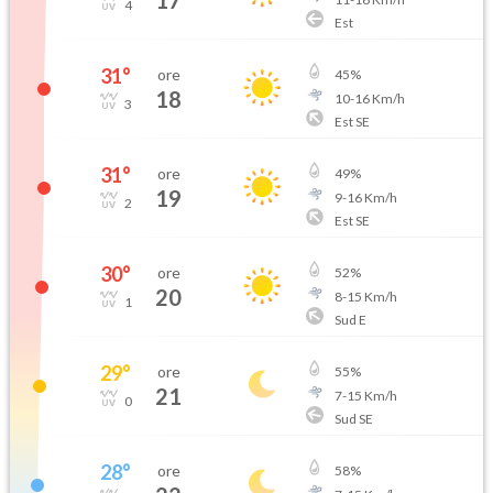
17
4
Est
31
°
ore
45
%
18
10
-
16
Km/h
3
Est SE
31
°
ore
49
%
19
9
-
16
Km/h
2
Est SE
30
°
ore
52
%
20
8
-
15
Km/h
1
Sud E
29
°
ore
55
%
21
7
-
15
Km/h
0
Sud SE
28
°
ore
58
%