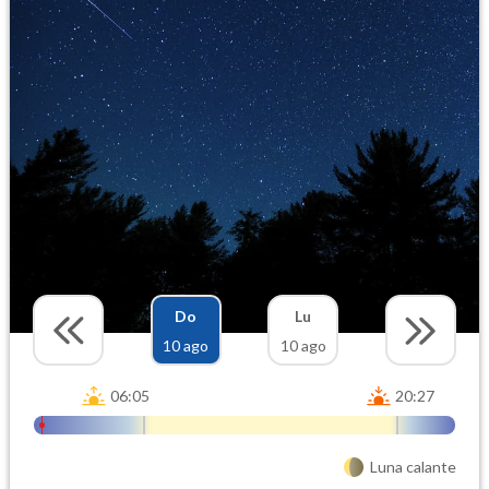
Do
Lu
10 ago
10 ago
06:05
20:27
Luna calante