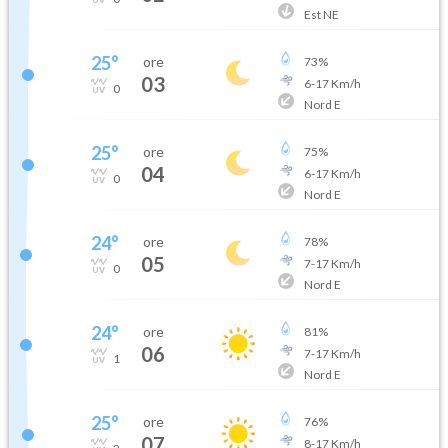
Est NE
25
°
ore
73
%
03
6
-
17
Km/h
0
Nord E
25
°
ore
75
%
04
6
-
17
Km/h
0
Nord E
24
°
ore
78
%
05
7
-
17
Km/h
0
Nord E
24
°
ore
81
%
06
7
-
17
Km/h
1
Nord E
25
°
ore
76
%
07
8
-
17
Km/h