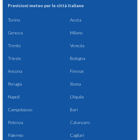
Previsioni meteo per le città italiane
Torino
Aosta
Genova
Milano
Trento
Venezia
Trieste
Bologna
Ancona
Firenze
Perugia
Roma
Napoli
L'Aquila
Campobasso
Bari
Potenza
Catanzaro
Palermo
Cagliari