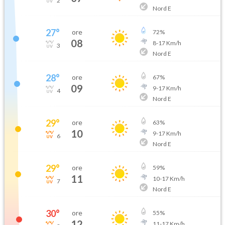
2
Nord E
27
°
ore
72
%
08
8
-
17
Km/h
3
Nord E
28
°
ore
67
%
09
9
-
17
Km/h
4
Nord E
29
°
ore
63
%
10
9
-
17
Km/h
6
Nord E
29
°
ore
59
%
11
10
-
17
Km/h
7
Nord E
30
°
ore
55
%
12
11
-
17
Km/h