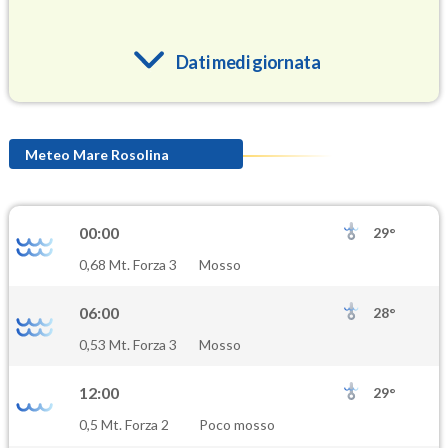
Dati medi giornata
O3
92.1
(Ozono)
Meteo Mare Rosolina
NO2
3.7
(Diossido di azoto)
00:00
29°
SO2
0,68 Mt. Forza 3
Mosso
0.4
(Anidride solforosa)
06:00
28°
PM10
0,53 Mt. Forza 3
Mosso
10.6
(Materia particolata)
12:00
29°
PM25
0,5 Mt. Forza 2
Poco mosso
6.8
(Materia particolata)