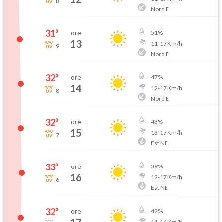
8
Nord E
31
°
ore
51
%
13
11
-
17
Km/h
9
Nord E
32
°
ore
47
%
14
12
-
17
Km/h
8
Nord E
32
°
ore
43
%
15
13
-
17
Km/h
7
Est NE
33
°
ore
39
%
16
12
-
17
Km/h
6
Est NE
32
°
ore
42
%
11
-
16
Km/h