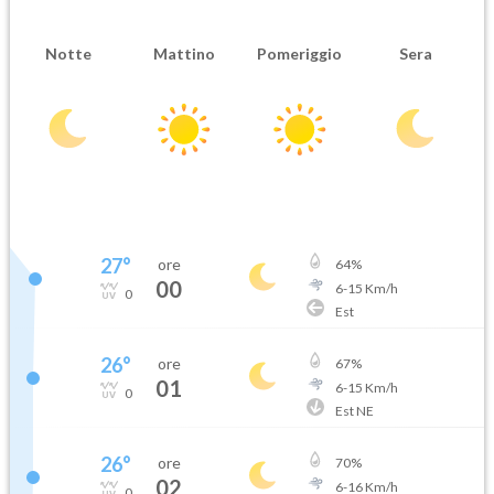
Notte
Mattino
Pomeriggio
Sera
27
°
ore
64
%
00
6
-
15
Km/h
0
Est
26
°
ore
67
%
01
6
-
15
Km/h
0
Est NE
26
°
ore
70
%
02
6
-
16
Km/h
0