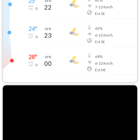
25
°
ore
62
%
22
7
-
13
Km/h
0
Est SE
24
°
ore
63
%
23
6
-
13
Km/h
0
Est SE
28
°
ore
64
%
00
6
-
13
Km/h
0
Est NE