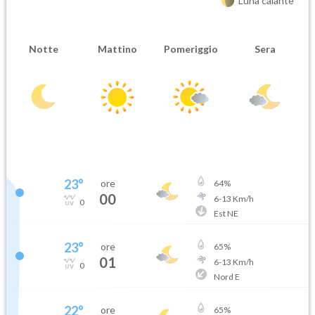
Luna calante
Notte
Mattino
Pomeriggio
Sera
23
°
ore
64
%
00
6
-
13
Km/h
0
Est NE
23
°
ore
65
%
01
6
-
13
Km/h
0
Nord E
22
°
ore
65
%