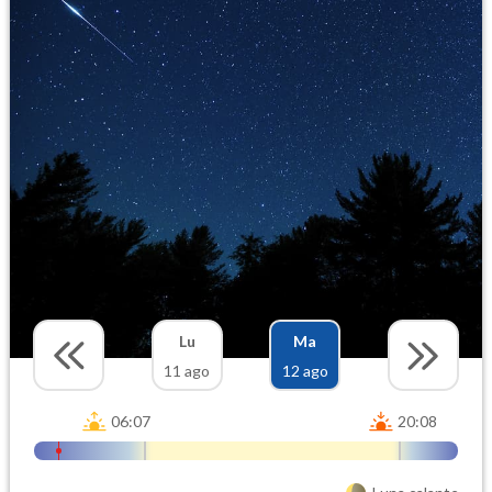
Lu
Ma
11 ago
12 ago
06:07
20:08