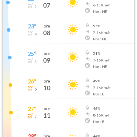
07
6
-
15
Km/h
2
Nord NE
23
°
ore
57
%
08
7
-
16
Km/h
4
Nord NE
25
°
ore
51
%
09
7
-
16
Km/h
5
Nord NE
26
°
ore
49
%
10
7
-
16
Km/h
6
Nord E
27
°
ore
46
%
11
8
-
16
Km/h
7
Nord E
28
°
ore
44
%