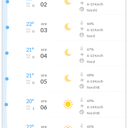
02
6
-
13
Km/h
0
Nord E
22
°
ore
66
%
03
6
-
13
Km/h
0
Nord
21
°
ore
67
%
04
6
-
13
Km/h
0
Nord
21
°
ore
68
%
05
6
-
14
Km/h
0
Nord NE
20
°
ore
69
%
06
6
-
14
Km/h
1
Nord NE
22
°
ore
63
%