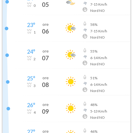
05
7
-
15
Km/h
0
Nord NO
23
°
ore
58
%
06
7
-
15
Km/h
1
Nord NO
24
°
ore
55
%
07
6
-
14
Km/h
2
Nord NO
25
°
ore
51
%
08
6
-
14
Km/h
3
Nord NO
26
°
ore
48
%
09
5
-
13
Km/h
4
Nord NO
27
°
ore
46
%