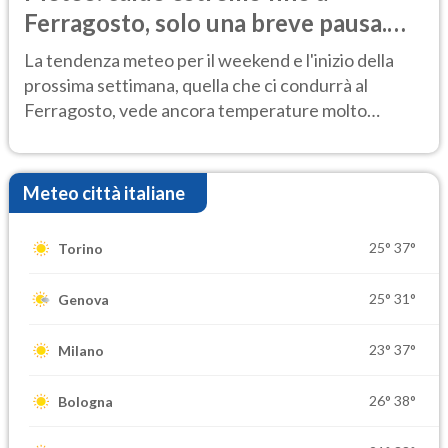
Ferragosto, solo una breve pausa.
Ecco dove
La tendenza meteo per il weekend e l'inizio della
prossima settimana, quella che ci condurrà al
Ferragosto, vede ancora temperature molto
elevate
Meteo città italiane
25°
37°
Torino
25°
31°
Genova
23°
37°
Milano
26°
38°
Bologna