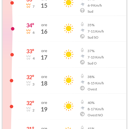
15
6
-
9
Km/h
7
Sud
34
°
ore
35
%
16
7
-
11
Km/h
6
Sud SO
33
°
ore
37
%
17
7
-
13
Km/h
4
Sud O
32
°
ore
38
%
18
8
-
15
Km/h
3
Ovest
32
°
ore
40
%
19
8
-
17
Km/h
2
Ovest NO
31
°
ore
41
%