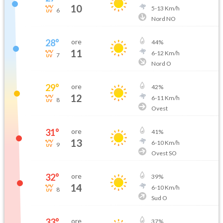
10
5
-
13
Km/h
6
Nord NO
28
°
ore
44
%
11
6
-
12
Km/h
7
Nord O
29
°
ore
42
%
12
6
-
11
Km/h
8
Ovest
31
°
ore
41
%
13
6
-
10
Km/h
9
Ovest SO
32
°
ore
39
%
14
6
-
10
Km/h
8
Sud O
33
°
ore
37
%