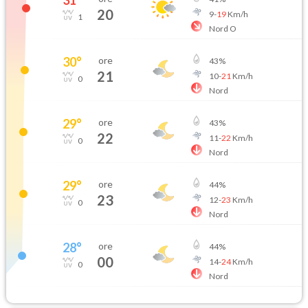
20
9
-
19
Km/h
1
Nord O
30
°
ore
43
%
21
10
-
21
Km/h
0
Nord
29
°
ore
43
%
22
11
-
22
Km/h
0
Nord
29
°
ore
44
%
23
12
-
23
Km/h
0
Nord
28
°
ore
44
%
00
14
-
24
Km/h
0
Nord