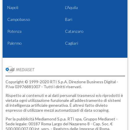
Napoli
L'Aquila
Campobasso
Bari
Potenza
Catanzaro
Palermo
Cagliari
Copyright © 1999-2020 RTI S.p.A. Direzione Business Digital -
P.Iva 03976881007 - Tutti i diritti riservati.
Rispetto ai contenuti e ai dati personali trasmessi e/o riprodotti è
vietata ogni utilizzazione funzionale all'addestramento di sistemi
di intelligenza artificiale generativa. È altresì fatto divieto
espresso di utilizzare mezzi automatizzati di data scraping.
Per la pubblicità
Mediamond S.p.a.
RTI spa, Gruppo Mediaset -
Sede legale: 00187 Roma Largo del Nazareno 8 - Cap. Soc. €
500.000.007,00 int. vers. - Registro delle Imprese di Roma,