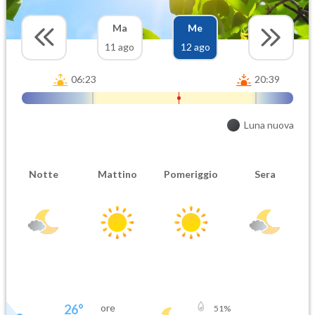
Ma
Me
11 ago
12 ago
06:23
20:39
Luna nuova
Notte
Mattino
Pomeriggio
Sera
26
°
ore
51
%