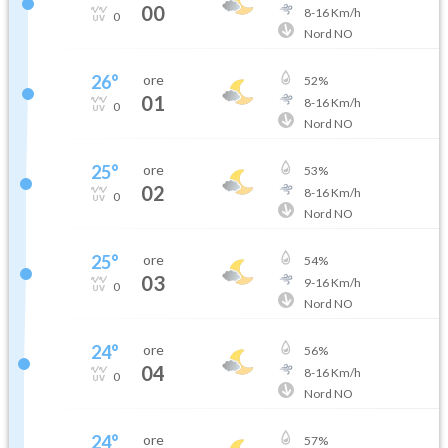
00
8
-
16
Km/h
0
Nord NO
26
°
ore
52
%
01
8
-
16
Km/h
0
Nord NO
25
°
ore
53
%
02
8
-
16
Km/h
0
Nord NO
25
°
ore
54
%
03
9
-
16
Km/h
0
Nord NO
24
°
ore
56
%
04
8
-
16
Km/h
0
Nord NO
24
°
ore
57
%