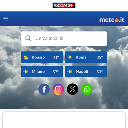
Roasio
Roma
34°
35°
Milano
Napoli
37°
33°