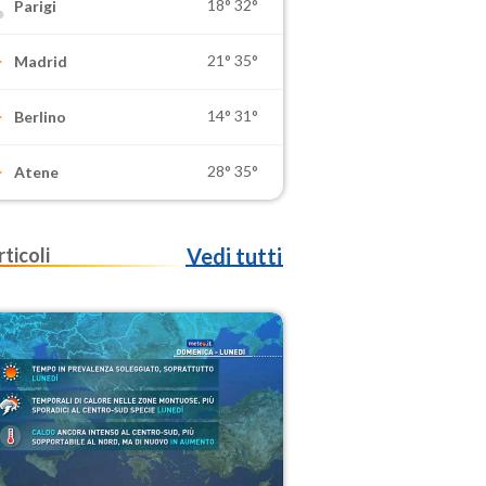
18°
32°
Parigi
21°
35°
Madrid
14°
31°
Berlino
28°
35°
Atene
rticoli
Vedi tutti