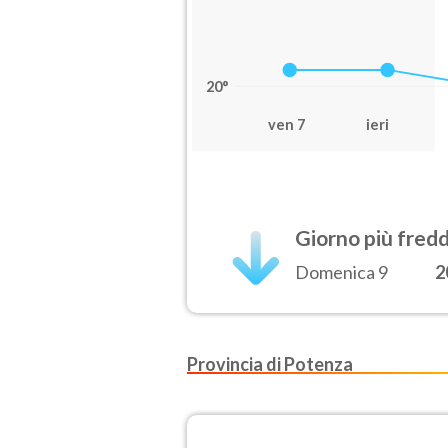
20°
ven 7
ieri
Giorno più fred
Domenica 9
2
Provincia di Potenza