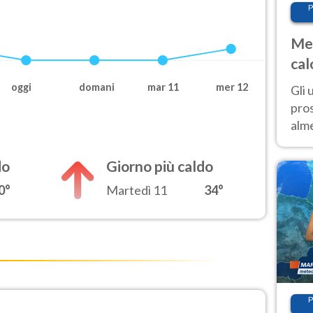
P
Met
cal
sem
oggi
domani
mar 11
mer 12
Gli 
pros
alm
con
inte
do
Giorno più caldo
set
0°
Martedì 11
34°
P