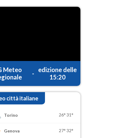
G Meteo
edizione delle
-
gionale
15:20
o città italiane
26°
31°
Torino
27°
32°
Genova