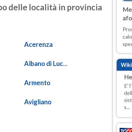
o delle località in provincia
Met
afo
tem
Pro
cal
Acerenza
spec
Sud.
are
Albano di Luc...
Wik
He
Armento
E' 
del
sis
Avigliano
s...