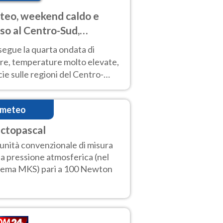
eo, weekend caldo e
so al Centro-Sud,
porali sui rilievi
segue la quarta ondata di
ore, temperature molto elevate,
ie sulle regioni del Centro-
 Nuovi temporali di calore sulle
e montuose
imeteo
ctopascal
l'unità convenzionale di misura
la pressione atmosferica (nel
tema MKS) pari a 100 Newton