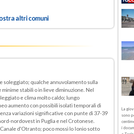
stra altri comuni
e soleggiato; qualche annuvolamento sulla
minime stabili o in lieve diminuzione. Nel
leggiato e clima molto caldo; lungo
o aumento con possibili isolati temporali di
La giov
nza variazioni significative con punte di 37-39
sono pe
 nord-nordovest in Puglia e nel Crotonese.
centime
il Canale d'Otranto; poco mossi lo Ionio sotto
i docum