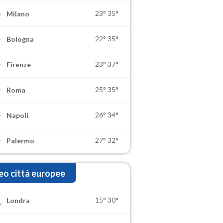
23°
35°
Milano
22°
35°
Bologna
23°
37°
Firenze
25°
35°
Roma
26°
34°
Napoli
27°
32°
Palermo
o città europee
15°
30°
Londra