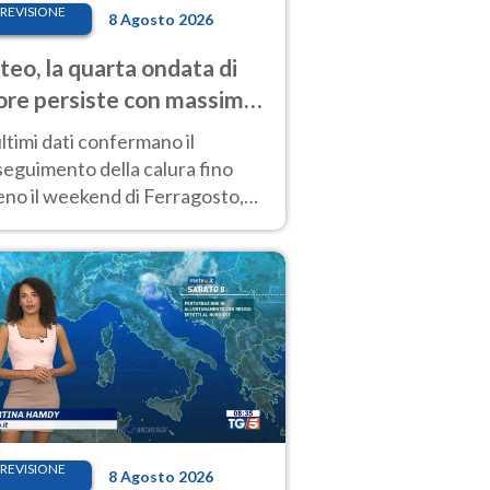
REVISIONE
8 Agosto 2026
eo, la quarta ondata di
ore persiste con massime
pre molto elevate
ultimi dati confermano il
eguimento della calura fino
eno il weekend di Ferragosto,
 tendenza a una nuova
nsificazione prossima
timana
REVISIONE
8 Agosto 2026