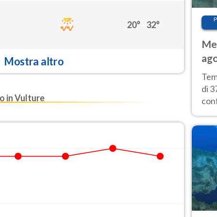
P
20°
32°
Met
ago
Mostra altro
tem
Tem
di 3
 in Vulture
con
calu
wee