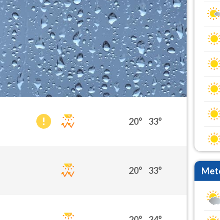
20°
33°
20°
33°
Mete
20°
34°