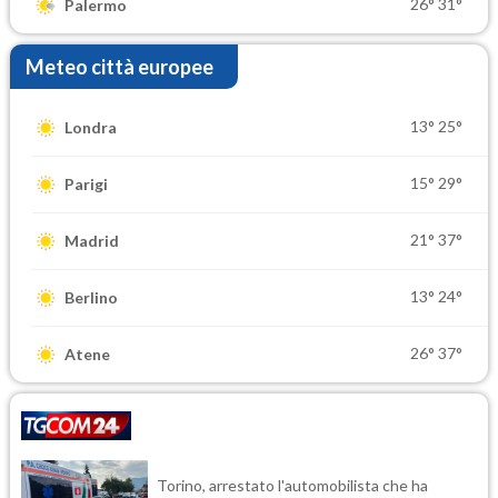
26°
31°
Palermo
Meteo città europee
13°
25°
Londra
15°
29°
Parigi
21°
37°
Madrid
13°
24°
Berlino
26°
37°
Atene
Torino, arrestato l'automobilista che ha