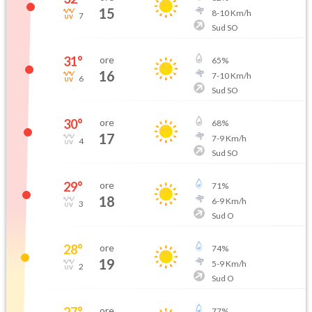
15
8
-
10
Km/h
7
Sud SO
31
°
ore
65
%
16
7
-
10
Km/h
6
Sud SO
30
°
ore
68
%
17
7
-
9
Km/h
4
Sud SO
29
°
ore
71
%
18
6
-
9
Km/h
3
Sud O
28
°
ore
74
%
19
5
-
9
Km/h
2
Sud O
27
°
ore
77
%