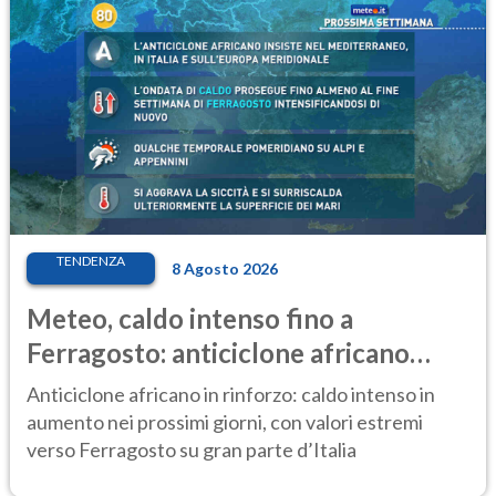
TENDENZA
8 Agosto 2026
Meteo, caldo intenso fino a
Ferragosto: anticiclone africano
ancora protagonista
Anticiclone africano in rinforzo: caldo intenso in
aumento nei prossimi giorni, con valori estremi
verso Ferragosto su gran parte d’Italia