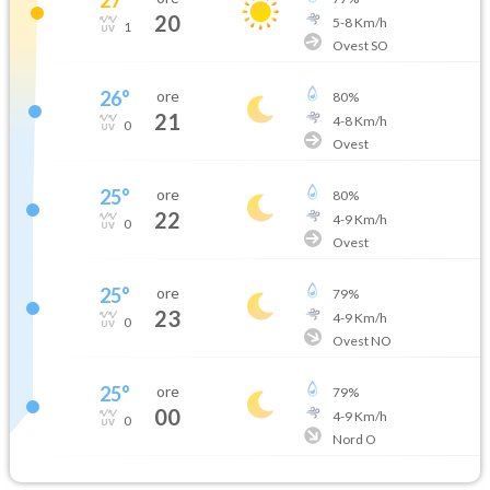
20
5
-
8
Km/h
1
Ovest SO
26
°
ore
80
%
21
4
-
8
Km/h
0
Ovest
25
°
ore
80
%
22
4
-
9
Km/h
0
Ovest
25
°
ore
79
%
23
4
-
9
Km/h
0
Ovest NO
25
°
ore
79
%
00
4
-
9
Km/h
0
Nord O