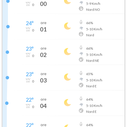
00
5
-
9
Km/h
0
Nord NO
24
°
ore
66
%
01
5
-
10
Km/h
0
Nord
23
°
ore
66
%
02
5
-
10
Km/h
0
Nord NE
23
°
ore
65
%
03
5
-
10
Km/h
0
Nord E
22
°
ore
64
%
04
5
-
10
Km/h
0
Nord E
22
°
ore
64
%