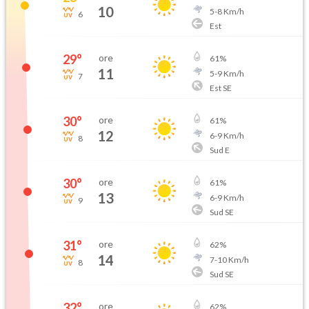
10
5
-
8
Km/h
6
Est
29
°
ore
61
%
11
5
-
9
Km/h
7
Est SE
30
°
ore
61
%
12
6
-
9
Km/h
8
Sud E
30
°
ore
61
%
13
6
-
9
Km/h
9
Sud SE
31
°
ore
62
%
14
7
-
10
Km/h
8
Sud SE
32
°
ore
62
%