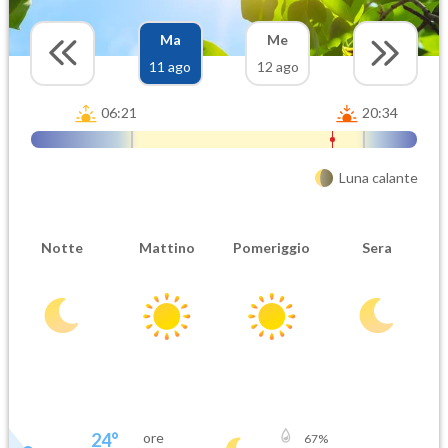
Ma
Me
11 ago
12 ago
06:21
20:34
Luna calante
Notte
Mattino
Pomeriggio
Sera
24
°
ore
67
%