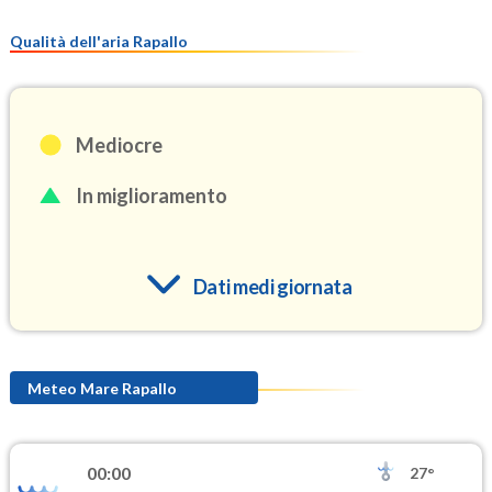
Qualità dell'aria Rapallo
Mediocre
In miglioramento
Dati medi giornata
O3
98.7
(Ozono)
Meteo Mare Rapallo
NO2
4.3
(Diossido di azoto)
00:00
27°