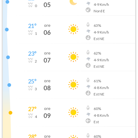
05
4
-
9
Km/h
0
Nord E
21
°
ore
63
%
06
4
-
9
Km/h
1
Est NE
23
°
ore
62
%
07
4
-
9
Km/h
2
Est NE
25
°
ore
61
%
08
4
-
8
Km/h
3
Est NE
27
°
ore
60
%
09
4
-
8
Km/h
4
Est
28
°
ore
60
%