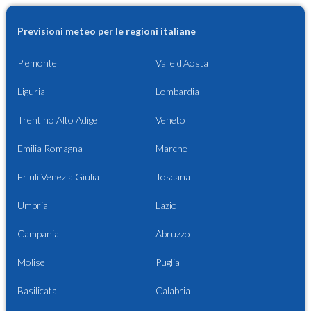
Previsioni meteo per le regioni italiane
Piemonte
Valle d'Aosta
Liguria
Lombardia
Trentino Alto Adige
Veneto
Emilia Romagna
Marche
Friuli Venezia Giulia
Toscana
Umbria
Lazio
Campania
Abruzzo
Molise
Puglia
Basilicata
Calabria