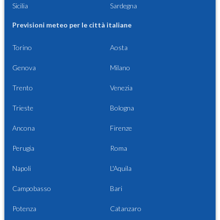
Sicilia
Sardegna
Previsioni meteo per le città italiane
Torino
Aosta
Genova
Milano
Trento
Venezia
Trieste
Bologna
Ancona
Firenze
Perugia
Roma
Napoli
L'Aquila
Campobasso
Bari
Potenza
Catanzaro