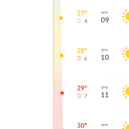
27
°
ore
09
4
28
°
ore
10
6
29
°
ore
11
7
30
°
ore