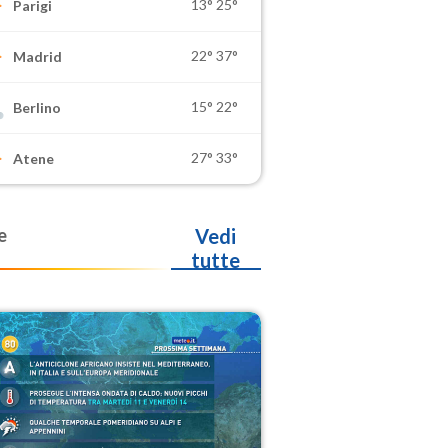
13°
25°
Parigi
22°
37°
Madrid
15°
22°
Berlino
27°
33°
Atene
e
Vedi
tutte