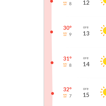
12
8
30
°
ore
13
9
31
°
ore
14
8
32
°
ore
15
7