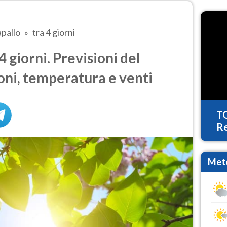
pallo
tra 4 giorni
 giorni. Previsioni del
oni, temperatura e venti
T
Re
Mete