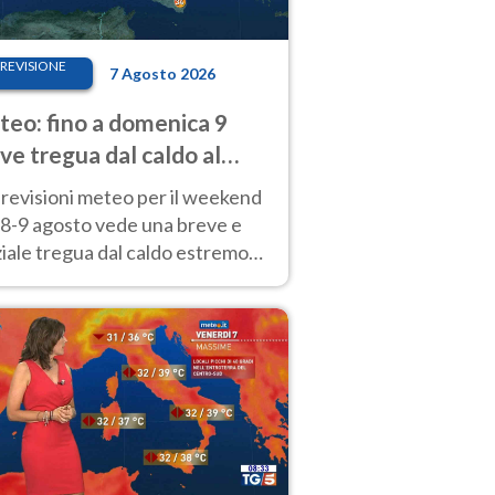
REVISIONE
7 Agosto 2026
eo: fino a domenica 9
ve tregua dal caldo al
d! Altrove calura e afa
revisioni meteo per il weekend
'8-9 agosto vede una breve e
iale tregua dal caldo estremo
Nord mentre altrove persistono
radi.