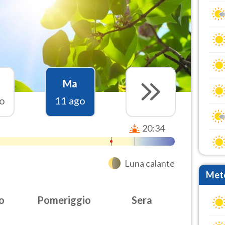
Ma
o
11 ago
20:34
Luna calante
Mete
o
Pomeriggio
Sera