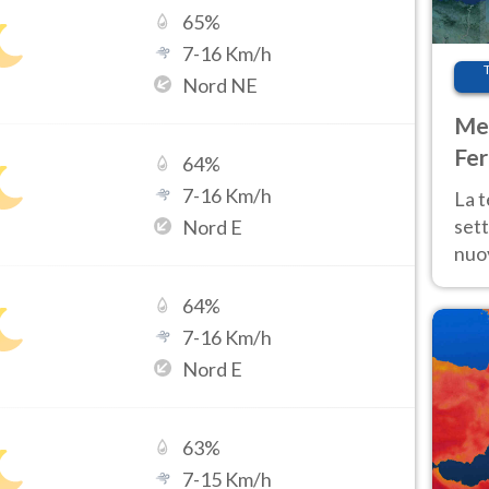
65
%
7
-
16
Km/h
Nord NE
Met
Fer
64
%
int
7
-
16
Km/h
La 
sett
Nord E
nuov
11 e
64
%
anc
7
-
16
Km/h
Nord E
63
%
7
-
15
Km/h