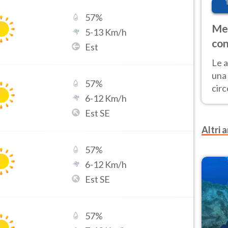
57
%
Met
5
-
13
Km/h
con
Est
Le a
una 
57
%
cir
6
-
12
Km/h
del 
Est SE
gior
Fer
Altri a
57
%
6
-
12
Km/h
Est SE
57
%