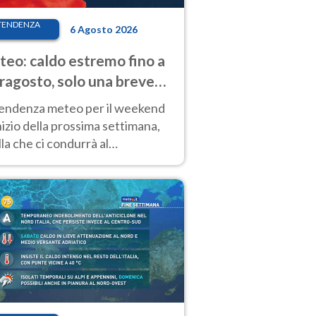
TENDENZA
6 Agosto 2026
eo: caldo estremo fino a
ragosto, solo una breve
sa. Ecco dove
tendenza meteo per il weekend
inizio della prossima settimana,
la che ci condurrà al
ragosto, vede ancora
perature molto elevate