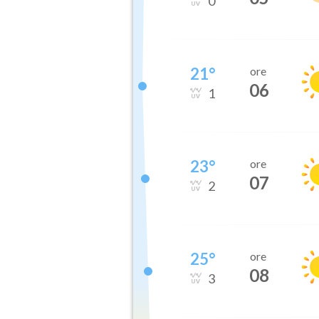
0
21
°
ore
06
1
23
°
ore
07
2
25
°
ore
08
3