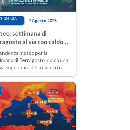
TENDENZA
7 Agosto 2026
eo: settimana di
ragosto al via con caldo
enso e qualche temporale
tendenza meteo per la
imana di Ferragosto indica una
a impennata della calura tra
 14 agosto, con nuovi rialzi
he al Nord.