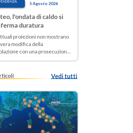
TENDENZA
5 Agosto 2026
eo, l'ondata di caldo si
ferma duratura
ttuali proiezioni non mostrano
vera modifica della
colazione con una prosecuzione
caldo fuori scala per molti
ni, compresa la settimana di
ragosto
rticoli
Vedi tutti