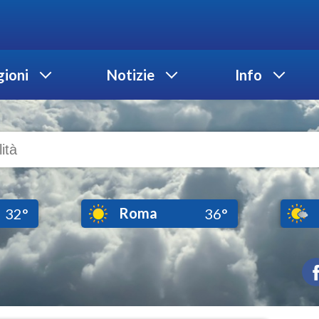
ioni
Notizie
Info
Roma
32°
36°