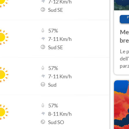
7
-
12
Km/h
Sud SE
P
57
%
Met
7
-
11
Km/h
bre
Sud SE
Nor
Le p
dell
parz
57
%
al 
7
-
11
Km/h
40 g
Sud
57
%
8
-
11
Km/h
Sud SO