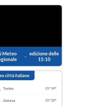
G Meteo
edizione delle
-
gionale
15:10
o città italiane
25°
34°
Torino
25°
30°
Genova