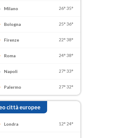
26°
35°
Milano
25°
36°
Bologna
22°
38°
Firenze
24°
38°
Roma
27°
33°
Napoli
27°
32°
Palermo
o città europee
12°
24°
Londra