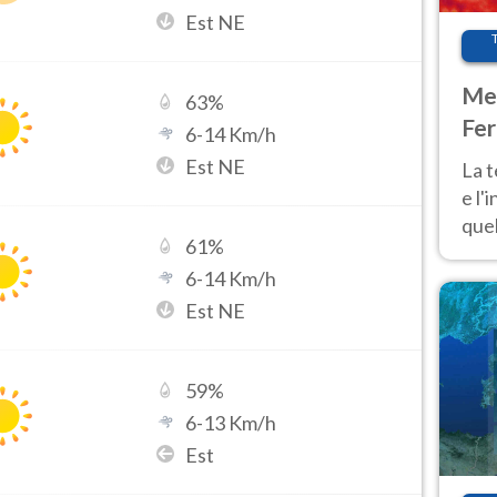
Est NE
Met
63
%
Fer
6
-
14
Km/h
pau
Est NE
La 
e l'
quel
61
%
Fer
6
-
14
Km/h
tem
Est NE
59
%
6
-
13
Km/h
Est