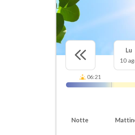
Lu
10 ag
06:21
Notte
Mattin