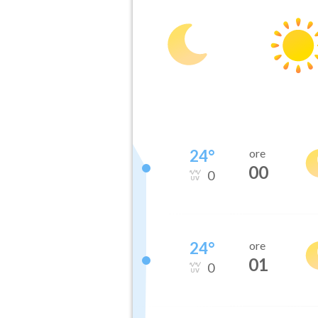
24
°
ore
00
0
24
°
ore
01
0