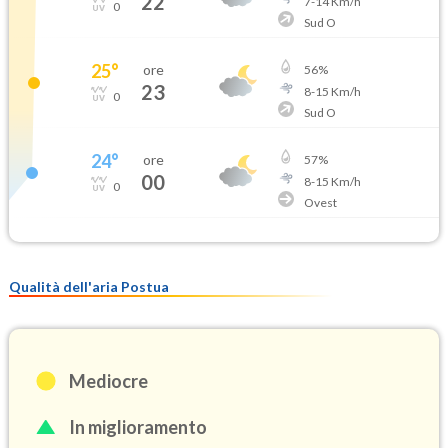
22
7
-
14
Km/h
0
Sud O
25
°
ore
56
%
23
8
-
15
Km/h
0
Sud O
24
°
ore
57
%
00
8
-
15
Km/h
0
Ovest
Qualità dell'aria Postua
Mediocre
In miglioramento