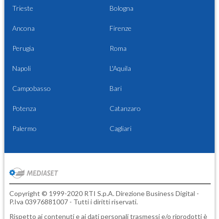
Trieste
Bologna
Ancona
Firenze
Perugia
Roma
Napoli
L'Aquila
Campobasso
Bari
Potenza
Catanzaro
Palermo
Cagliari
Copyright © 1999-2020 RTI S.p.A. Direzione Business Digital -
P.Iva 03976881007 - Tutti i diritti riservati.
Rispetto ai contenuti e ai dati personali trasmessi e/o riprodotti è