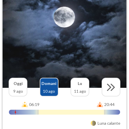
Oggi
Domani
Lu
9 ago
10 ago
11 ago
06:19
20:44
Luna calante