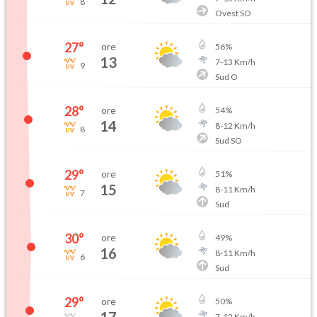
8
Ovest SO
27
°
ore
56
%
13
7
-
13
Km/h
9
Sud O
28
°
ore
54
%
14
8
-
12
Km/h
8
Sud SO
29
°
ore
51
%
15
8
-
11
Km/h
7
Sud
30
°
ore
49
%
16
8
-
11
Km/h
6
Sud
29
°
ore
50
%
7
-
12
Km/h