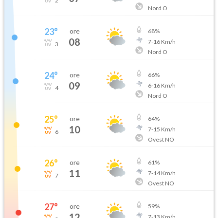
2
Nord O
23
°
ore
68
%
08
7
-
16
Km/h
3
Nord O
24
°
ore
66
%
09
6
-
16
Km/h
4
Nord O
25
°
ore
64
%
10
7
-
15
Km/h
6
Ovest NO
26
°
ore
61
%
11
7
-
14
Km/h
7
Ovest NO
27
°
ore
59
%
12
7
-
13
Km/h