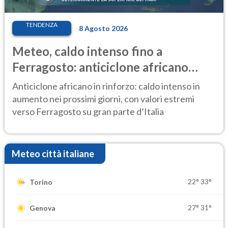
TENDENZA
8 Agosto 2026
Meteo, caldo intenso fino a
Ferragosto: anticiclone africano
ancora protagonista
Anticiclone africano in rinforzo: caldo intenso in
aumento nei prossimi giorni, con valori estremi
verso Ferragosto su gran parte d’Italia
Meteo città italiane
22°
33°
Torino
27°
31°
Genova