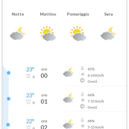
Notte
Mattino
Pomeriggio
Sera
23
°
ore
65
%
00
6
-
14
Km/h
0
Ovest
23
°
ore
66
%
01
7
-
15
Km/h
0
Ovest
22
°
ore
68
%
02
7
-
15
Km/h
0