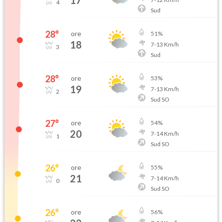
17
4
Sud
28
°
ore
51
%
18
7
-
13
Km/h
3
Sud
28
°
ore
53
%
19
7
-
13
Km/h
2
Sud SO
27
°
ore
54
%
20
7
-
14
Km/h
1
Sud SO
26
°
ore
55
%
21
7
-
14
Km/h
0
Sud SO
26
°
ore
56
%