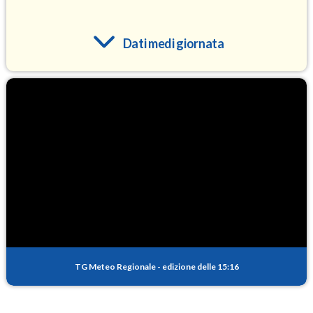
Dati medi giornata
O3
87.3
(Ozono)
NO2
5.3
(Diossido di azoto)
SO2
0.9
(Anidride solforosa)
PM10
37.9
(Materia particolata)
TG Meteo Regionale
-
edizione delle 15:16
PM25
31.3
(Materia particolata)