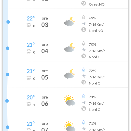
Ovest NO
22
°
ore
69
%
03
7
-
16
Km/h
0
Nord NO
21
°
ore
70
%
04
7
-
16
Km/h
0
Nord O
21
°
ore
72
%
05
7
-
16
Km/h
0
Nord O
20
°
ore
73
%
06
7
-
16
Km/h
1
Nord O
21
°
ore
71
%
07
7
-
16
Km/h