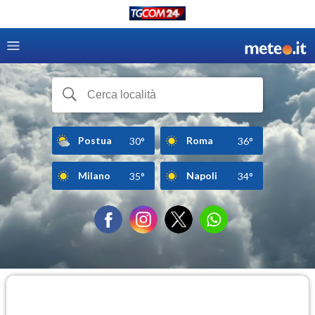
Postua
Roma
30°
36°
Milano
Napoli
35°
34°