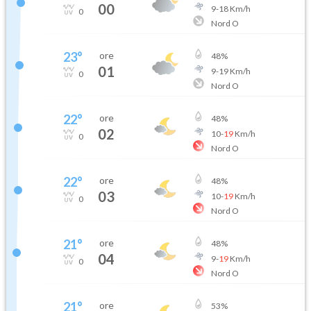
00
9
-
18
Km/h
0
Nord O
23
°
ore
48
%
01
9
-
19
Km/h
0
Nord O
22
°
ore
48
%
02
10
-
19
Km/h
0
Nord O
22
°
ore
48
%
03
10
-
19
Km/h
0
Nord O
21
°
ore
48
%
04
9
-
19
Km/h
0
Nord O
21
°
ore
53
%