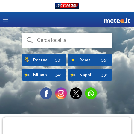
Postua
Roma
30°
36°
Milano
Napoli
34°
33°