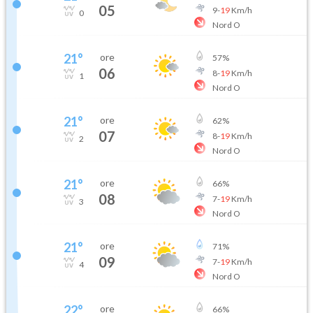
05
9
-
19
Km/h
0
Nord O
21
°
ore
57
%
06
8
-
19
Km/h
1
Nord O
21
°
ore
62
%
07
8
-
19
Km/h
2
Nord O
21
°
ore
66
%
08
7
-
19
Km/h
3
Nord O
21
°
ore
71
%
09
7
-
19
Km/h
4
Nord O
22
°
ore
66
%