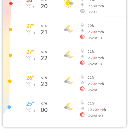
20
9
-
18
Km/h
1
Sud O
27
°
ore
50
%
21
9
-
20
Km/h
0
Ovest SO
27
°
ore
51
%
22
9
-
20
Km/h
0
Ovest SO
26
°
ore
51
%
23
9
-
20
Km/h
0
Ovest
25
°
ore
51
%
00
10
-
20
Km/h
0
Ovest NO