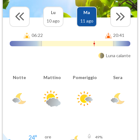
Lu
Ma
10 ago
11 ago
06:22
20:41
Luna calante
Notte
Mattino
Pomeriggio
Sera
24
°
ore
49
%