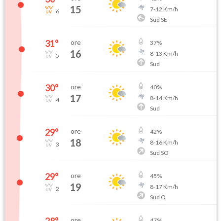
15
7
-
12
Km/h
6
Sud SE
31
°
ore
37
%
16
8
-
13
Km/h
5
Sud
30
°
ore
40
%
17
8
-
14
Km/h
4
Sud
29
°
ore
42
%
18
8
-
16
Km/h
3
Sud SO
29
°
ore
45
%
19
8
-
17
Km/h
2
Sud O
28
°
ore
47
%