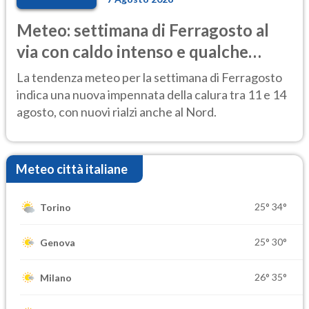
Meteo: settimana di Ferragosto al
via con caldo intenso e qualche
temporale
La tendenza meteo per la settimana di Ferragosto
indica una nuova impennata della calura tra 11 e 14
agosto, con nuovi rialzi anche al Nord.
Meteo città italiane
25°
34°
Torino
25°
30°
Genova
26°
35°
Milano