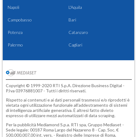
Napoli
L'Aquila
Campobasso
Bari
Potenza
Catanzaro
Palermo
Cagliari
Copyright © 1999-2020 RTI S.p.A. Direzione Business Digital -
P.Iva 03976881007 - Tutti i diritti riservati.
Rispetto ai contenuti e ai dati personali trasmessi e/o riprodotti è
vietata ogni utilizzazione funzionale all'addestramento di sistemi
di intelligenza artificiale generativa. È altresì fatto divieto
espresso di utilizzare mezzi automatizzati di data scraping.
Per la pubblicità
Mediamond S.p.a.
RTI spa, Gruppo Mediaset -
Sede legale: 00187 Roma Largo del Nazareno 8 - Cap. Soc. €
500.000.007,00 int. vers. - Registro delle Imprese di Roma,