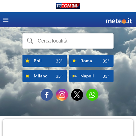
Poli
Roma
33°
35°
Milano
Napoli
35°
33°