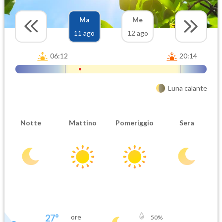
Ma
Me
11 ago
12 ago
06:12
20:14
Luna calante
Notte
Mattino
Pomeriggio
Sera
27
°
ore
50
%