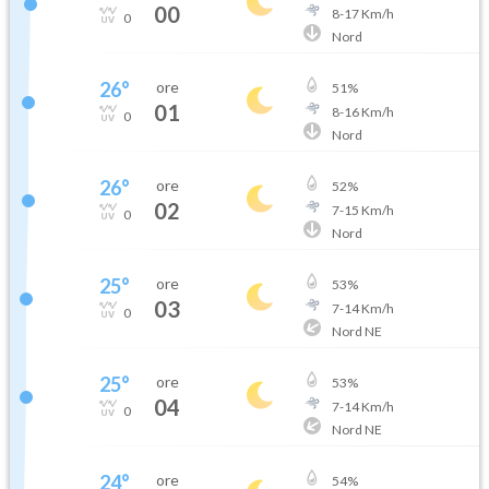
00
8
-
17
Km/h
0
Nord
26
°
ore
51
%
01
8
-
16
Km/h
0
Nord
26
°
ore
52
%
02
7
-
15
Km/h
0
Nord
25
°
ore
53
%
03
7
-
14
Km/h
0
Nord NE
25
°
ore
53
%
04
7
-
14
Km/h
0
Nord NE
24
°
ore
54
%