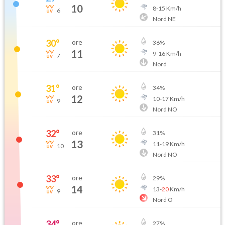
10
8
-
15
Km/h
6
Nord NE
30
°
ore
36
%
11
9
-
16
Km/h
7
Nord
31
°
ore
34
%
12
10
-
17
Km/h
9
Nord NO
32
°
ore
31
%
13
11
-
19
Km/h
10
Nord NO
33
°
ore
29
%
14
13
-
20
Km/h
9
Nord O
34
°
ore
27
%