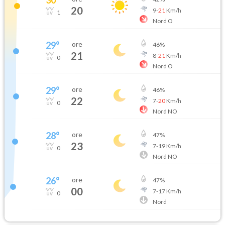
20
9
-
21
Km/h
1
Nord O
29
°
ore
46
%
21
8
-
21
Km/h
0
Nord O
29
°
ore
46
%
22
7
-
20
Km/h
0
Nord NO
28
°
ore
47
%
23
7
-
19
Km/h
0
Nord NO
26
°
ore
47
%
00
7
-
17
Km/h
0
Nord