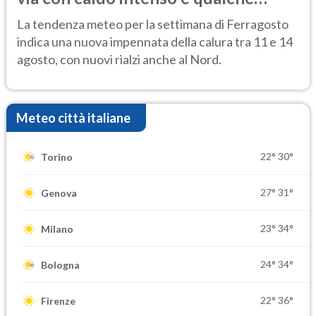
temporale
La tendenza meteo per la settimana di Ferragosto
indica una nuova impennata della calura tra 11 e 14
agosto, con nuovi rialzi anche al Nord.
Meteo città italiane
22°
30°
Torino
27°
31°
Genova
23°
34°
Milano
24°
34°
Bologna
22°
36°
Firenze