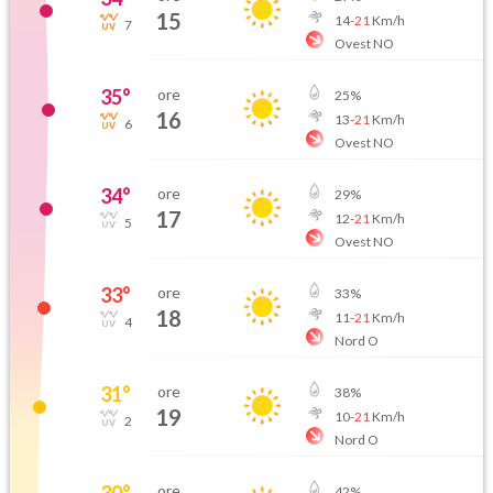
15
14
-
21
Km/h
7
Ovest NO
35
°
ore
25
%
16
13
-
21
Km/h
6
Ovest NO
34
°
ore
29
%
17
12
-
21
Km/h
5
Ovest NO
33
°
ore
33
%
18
11
-
21
Km/h
4
Nord O
31
°
ore
38
%
19
10
-
21
Km/h
2
Nord O
30
°
ore
42
%