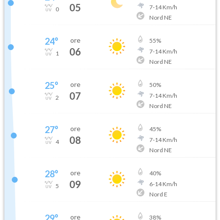
05
7
-
14
Km/h
0
Nord NE
24
°
ore
55
%
06
7
-
14
Km/h
1
Nord NE
25
°
ore
50
%
07
7
-
14
Km/h
2
Nord NE
27
°
ore
45
%
08
7
-
14
Km/h
4
Nord NE
28
°
ore
40
%
09
6
-
14
Km/h
5
Nord E
29
°
ore
38
%