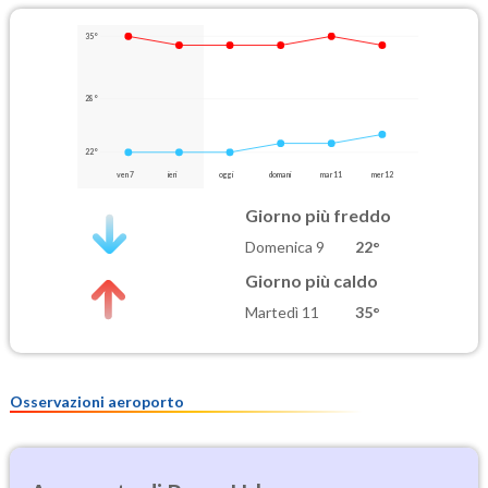
35°
28°
22°
ven 7
ieri
oggi
domani
mar 11
mer 12
Giorno più freddo
Domenica 9
22°
Giorno più caldo
Martedì 11
35°
Osservazioni aeroporto