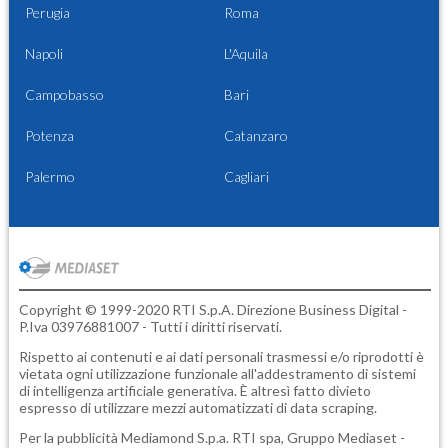
Perugia
Roma
Napoli
L'Aquila
Campobasso
Bari
Potenza
Catanzaro
Palermo
Cagliari
Copyright © 1999-2020 RTI S.p.A. Direzione Business Digital -
P.Iva 03976881007 - Tutti i diritti riservati.
Rispetto ai contenuti e ai dati personali trasmessi e/o riprodotti è
vietata ogni utilizzazione funzionale all'addestramento di sistemi
di intelligenza artificiale generativa. È altresì fatto divieto
espresso di utilizzare mezzi automatizzati di data scraping.
Per la pubblicità
Mediamond S.p.a.
RTI spa, Gruppo Mediaset -