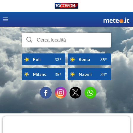
Poli
Roma
33°
35°
Milano
Napoli
35°
34°