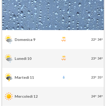
Domenica 9
22°
34°
Lunedì 10
23°
34°
Martedì 11
23°
35°
Mercoledì 12
24°
34°