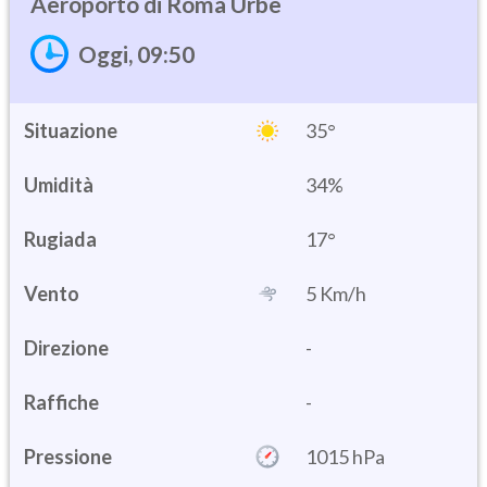
Roma Urbe
Oggi, 09:50
Situazione
35°
Umidità
34%
17°
Vento
5 Km/h
Direzione
-
Raffiche
-
Pressione
1015 hPa