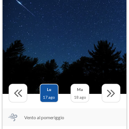
Lu
Ma
17 ago
18 ago
Vento al pomeriggio