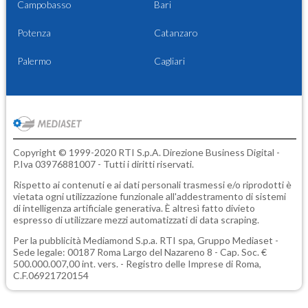
Campobasso
Bari
Potenza
Catanzaro
Palermo
Cagliari
Copyright © 1999-2020 RTI S.p.A. Direzione Business Digital -
P.Iva 03976881007 - Tutti i diritti riservati.
Rispetto ai contenuti e ai dati personali trasmessi e/o riprodotti è
vietata ogni utilizzazione funzionale all'addestramento di sistemi
di intelligenza artificiale generativa. È altresì fatto divieto
espresso di utilizzare mezzi automatizzati di data scraping.
Per la pubblicità
Mediamond S.p.a.
RTI spa, Gruppo Mediaset -
Sede legale: 00187 Roma Largo del Nazareno 8 - Cap. Soc. €
500.000.007,00 int. vers. - Registro delle Imprese di Roma,
C.F.06921720154