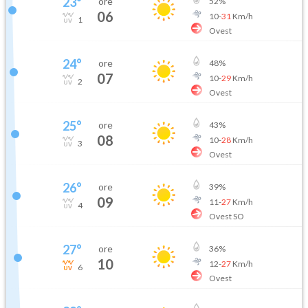
23
°
ore
52
%
06
10
-
31
Km/h
1
Ovest
24
°
ore
48
%
07
10
-
29
Km/h
2
Ovest
25
°
ore
43
%
08
10
-
28
Km/h
3
Ovest
26
°
ore
39
%
09
11
-
27
Km/h
4
Ovest SO
27
°
ore
36
%
10
12
-
27
Km/h
6
Ovest