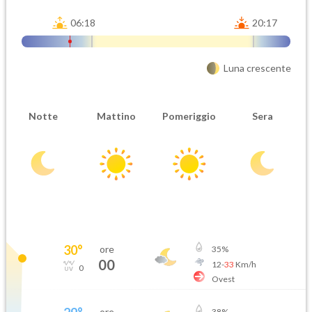
06:18
20:17
Luna crescente
Notte
Mattino
Pomeriggio
Sera
30
°
ore
35
%
00
12
-
33
Km/h
0
Ovest
ore
38
%