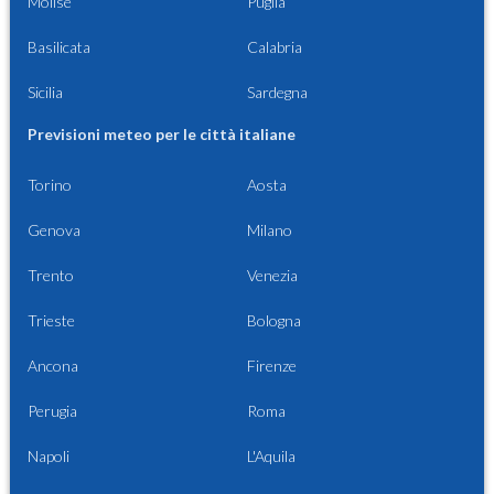
Molise
Puglia
Basilicata
Calabria
Sicilia
Sardegna
Previsioni meteo per le città italiane
Torino
Aosta
Genova
Milano
Trento
Venezia
Trieste
Bologna
Ancona
Firenze
Perugia
Roma
Napoli
L'Aquila