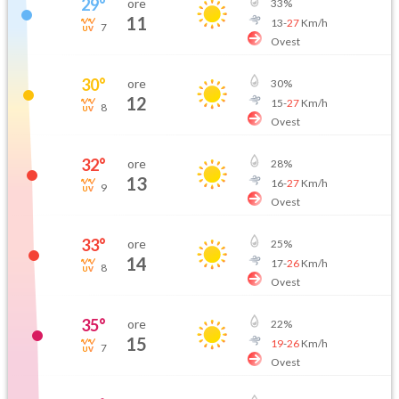
29
°
ore
33
%
11
13
-
27
Km/h
7
Ovest
30
°
ore
30
%
12
15
-
27
Km/h
8
Ovest
32
°
ore
28
%
13
16
-
27
Km/h
9
Ovest
33
°
ore
25
%
14
17
-
26
Km/h
8
Ovest
35
°
ore
22
%
15
19
-
26
Km/h
7
Ovest