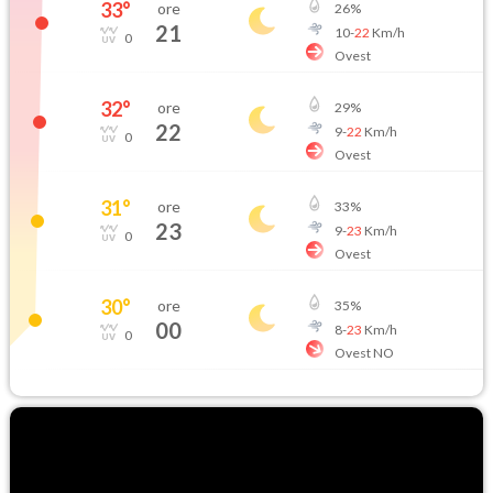
33
°
ore
26
%
21
10
-
22
Km/h
0
Ovest
32
°
ore
29
%
22
9
-
22
Km/h
0
Ovest
31
°
ore
33
%
23
9
-
23
Km/h
0
Ovest
30
°
ore
35
%
00
8
-
23
Km/h
0
Ovest NO