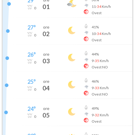
29
°
01
11
-
34
Km/h
0
Ovest
27
°
ore
41
%
02
10
-
34
Km/h
0
Ovest
26
°
ore
44
%
03
9
-
35
Km/h
0
Ovest NO
25
°
ore
46
%
04
9
-
33
Km/h
0
Ovest NO
24
°
ore
49
%
05
9
-
32
Km/h
0
Ovest