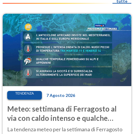
tutte
TENDENZA
7 Agosto 2026
Meteo: settimana di Ferragosto al
via con caldo intenso e qualche
temporale
La tendenza meteo per la settimana di Ferragosto