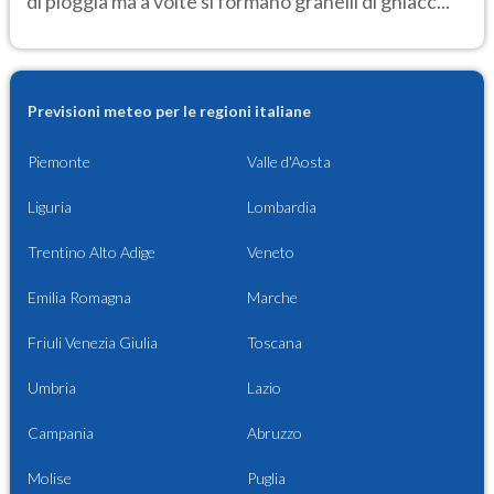
di pioggia ma a volte si formano granelli di ghiacc...
Previsioni meteo per le regioni italiane
Piemonte
Valle d'Aosta
Liguria
Lombardia
Trentino Alto Adige
Veneto
Emilia Romagna
Marche
Friuli Venezia Giulia
Toscana
Umbria
Lazio
Campania
Abruzzo
Molise
Puglia