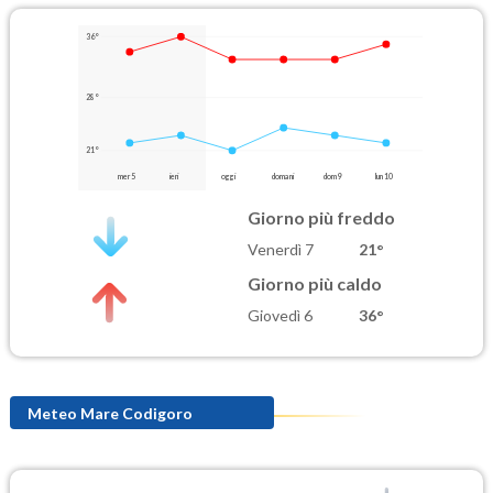
36°
28°
21°
mer 5
ieri
oggi
domani
dom 9
lun 10
Giorno più freddo
Venerdì 7
21°
Giorno più caldo
Giovedì 6
36°
Meteo Mare Codigoro