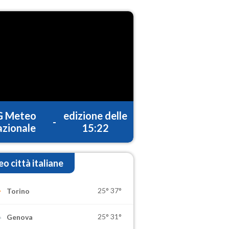
G Meteo
edizione delle
-
zionale
15:22
o città italiane
25°
37°
Torino
25°
31°
Genova