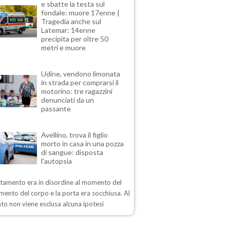
e sbatte la testa sul
fondale: muore 17enne |
Tragedia anche sul
Latemar: 14enne
precipita per oltre 50
metri e muore
Udine, vendono limonata
in strada per comprarsi il
motorino: tre ragazzini
denunciati da un
passante
Avellino, trova il figlio
morto in casa in una pozza
di sangue: disposta
l'autopsia
rtamento era in disordine al momento del
mento del corpo e la porta era socchiusa. Al
o non viene esclusa alcuna ipotesi