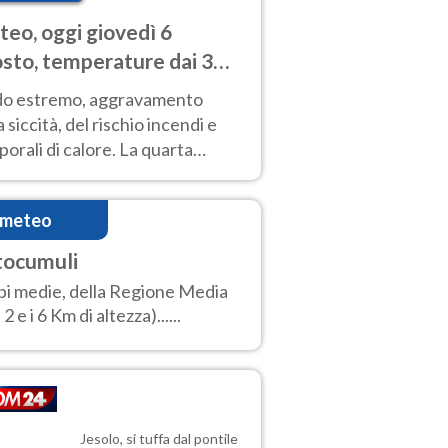
eo, oggi giovedì 6
sto, temperature dai 33
40 gradi
do estremo, aggravamento
a siccità, del rischio incendi e
orali di calore. La quarta
nsa ondata di calore non dà
gua e durerà fino Ferragosto
imeteo
tocumuli
i medie, della Regione Media
 2 e i 6 Km di altezza)......
Jesolo, si tuffa dal pontile