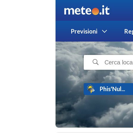
Previsioni
Reg
Phis'Nul...