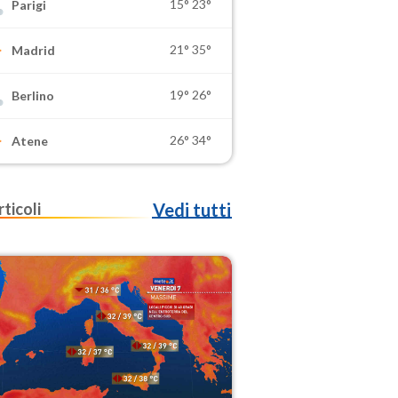
15°
23°
Parigi
21°
35°
Madrid
19°
26°
Berlino
26°
34°
Atene
rticoli
Vedi tutti