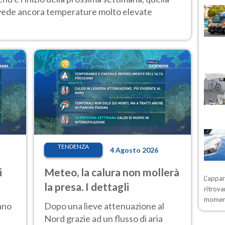
 vede ancora temperature molto elevate
TENDENZA
4 Agosto 2026
i
Meteo, la calura non mollerà
L'appa
la presa. I dettagli
ritrova
moment
ano
Dopo una lieve attenuazione al
Nord grazie ad un flusso di aria