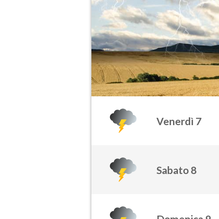
Venerdì 7
Sabato 8
Domenica 9