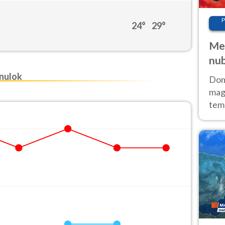
P
24°
29°
Met
nub
Sud
nulok
Doma
magg
temp
sem
prev