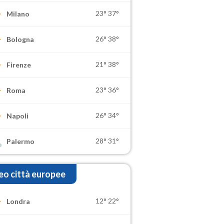
23°
37°
Milano
26°
38°
Bologna
21°
38°
Firenze
23°
36°
Roma
26°
34°
Napoli
28°
31°
Palermo
o città europee
12°
22°
Londra