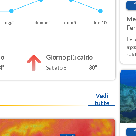
P
Met
oggi
domani
dom 9
lun 10
Fer
Nor
Le p
agos
cald
do
Giorno più caldo
all'
4°
Sabato 8
30°
Nor
Vedi
tutte
P