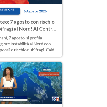
REVISIONE
6 Agosto 2026
eo: 7 agosto con rischio
ifragi al Nord! Al Centro-
 caldo estremo
ni, 7 agosto, si profila
iore instabilità al Nord con
orali e rischio nubifragi. Caldo
pre estremo al Centro-Sud. Le
isioni.