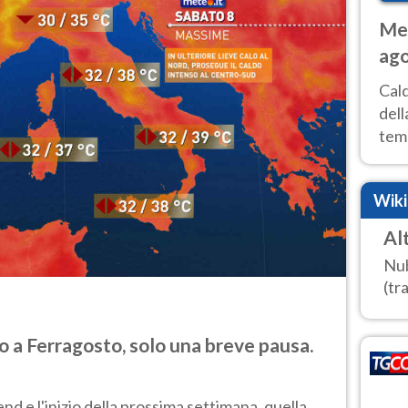
Met
ago
ai 
Cal
dell
temp
inte
tre
Wik
Al
Nub
(tra
 a Ferragosto, solo una breve pausa.
d e l'inizio della prossima settimana, quella