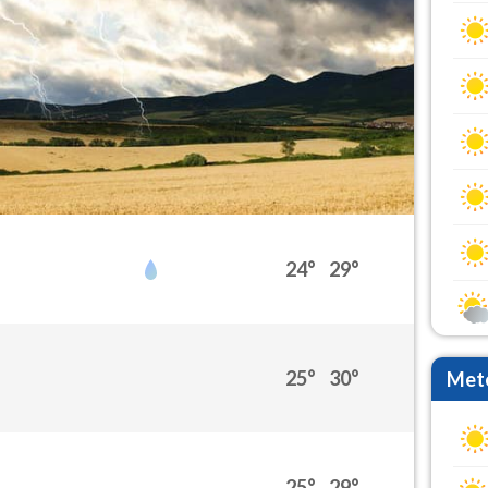
24°
29°
25°
30°
Mete
25°
29°