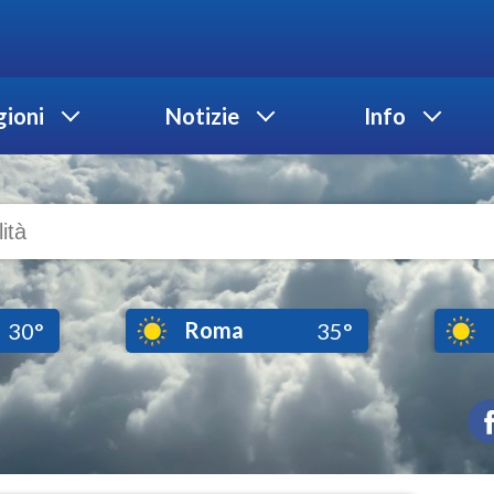
ioni
Notizie
Info
Roma
30°
35°