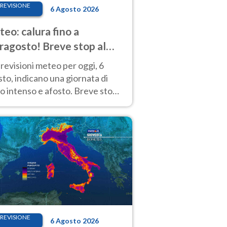
REVISIONE
6 Agosto 2026
eo: calura fino a
ragosto! Breve stop al
d tra 7 e 9 agosto
revisioni meteo per oggi, 6
to, indicano una giornata di
o intenso e afosto. Breve stop
Anticiclone solo sulle regioni del
d.
REVISIONE
6 Agosto 2026