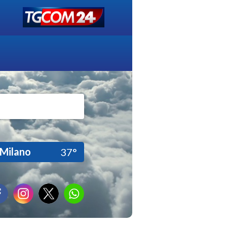
Milano
37°