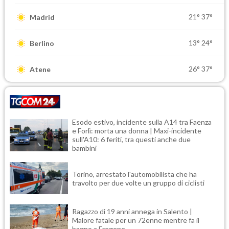
21°
37°
Madrid
13°
24°
Berlino
26°
37°
Atene
Esodo estivo, incidente sulla A14 tra Faenza
e Forlì: morta una donna | Maxi-incidente
sull'A10: 6 feriti, tra questi anche due
bambini
Torino, arrestato l'automobilista che ha
travolto per due volte un gruppo di ciclisti
Ragazzo di 19 anni annega in Salento |
Malore fatale per un 72enne mentre fa il
bagno a Fregene