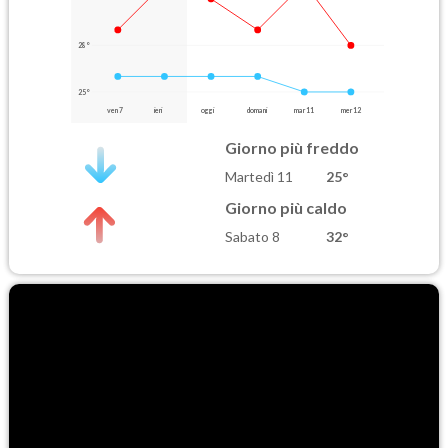
28°
25°
ven 7
ieri
oggi
domani
mar 11
mer 12
Giorno più freddo
Martedì 11
25°
Giorno più caldo
Sabato 8
32°