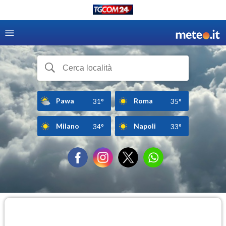
Pawa
Roma
31°
35°
Milano
Napoli
34°
33°