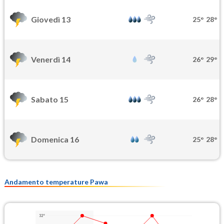
Giovedì 13
25°
28°
Venerdì 14
26°
29°
Sabato 15
26°
28°
Domenica 16
25°
28°
Andamento temperature Pawa
32°