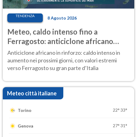
TENDENZA
8 Agosto 2026
Meteo, caldo intenso fino a
Ferragosto: anticiclone africano
ancora protagonista
Anticiclone africano in rinforzo: caldo intenso in
aumento nei prossimi giorni, con valori estremi
verso Ferragosto su gran parte d’Italia
Meteo città italiane
22°
33°
Torino
27°
31°
Genova