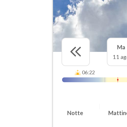
Ma
11 ag
06:22
Notte
Mattin