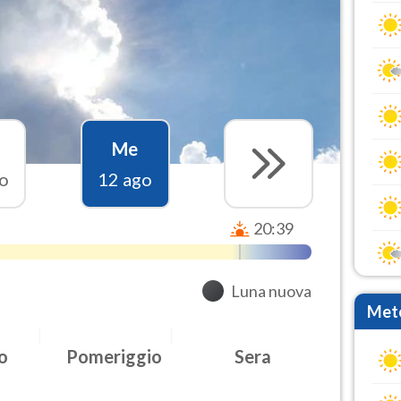
Me
o
12 ago
20:39
Luna nuova
Mete
o
Pomeriggio
Sera