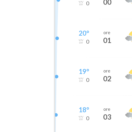
00
0
20
°
ore
01
0
19
°
ore
02
0
18
°
ore
03
0