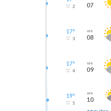
07
2
17
°
ore
08
3
17
°
ore
09
4
ore
19
°
10
5
debole
(
1mm
-