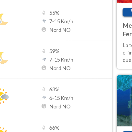
55
%
7
-
15
Km/h
Met
Nord NO
Fer
pau
La 
59
%
e l'
7
-
15
Km/h
quel
Fer
Nord NO
tem
63
%
6
-
15
Km/h
Nord NO
66
%