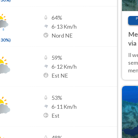
64
%
P
6
-
13
Km/h
Met
Nord NE
30
%)
via
cal
Il w
59
%
sem
6
-
12
Km/h
ment
Est NE
fino
calo
53
%
6
-
11
Km/h
Est
48
%