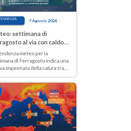
TENDENZA
7 Agosto 2026
eo: settimana di
ragosto al via con caldo
enso e qualche temporale
tendenza meteo per la
imana di Ferragosto indica una
a impennata della calura tra
 14 agosto, con nuovi rialzi
he al Nord.