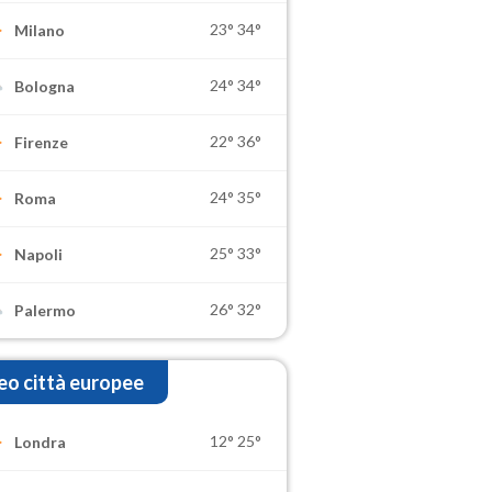
23°
34°
Milano
24°
34°
Bologna
22°
36°
Firenze
24°
35°
Roma
25°
33°
Napoli
26°
32°
Palermo
o città europee
12°
25°
Londra