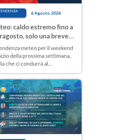
TENDENZA
6 Agosto 2026
eo: caldo estremo fino a
ragosto, solo una breve
sa. Ecco dove
tendenza meteo per il weekend
inizio della prossima settimana,
la che ci condurrà al
ragosto, vede ancora
perature molto elevate