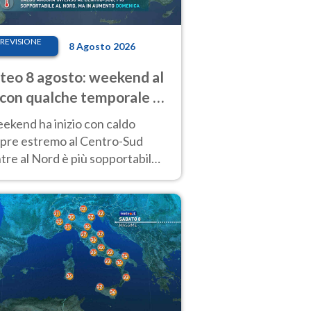
REVISIONE
8 Agosto 2026
eo 8 agosto: weekend al
 con qualche temporale e
do estremo al Centro-Sud
eekend ha inizio con caldo
pre estremo al Centro-Sud
re al Nord è più sopportabile
 a domenica 9. Temporali di
re sui rilievi.