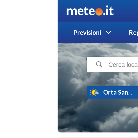
Previsioni
Reg
Orta San...