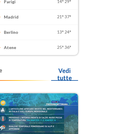
14°
29°
Parigi
21°
37°
Madrid
13°
24°
Berlino
25°
36°
Atene
e
Vedi
tutte