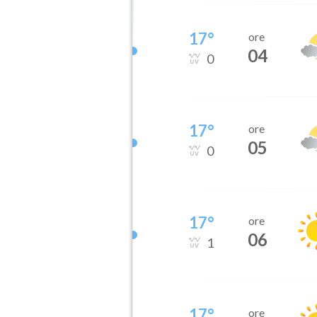
17
°
ore
04
0
17
°
ore
05
0
17
°
ore
06
1
17
°
ore