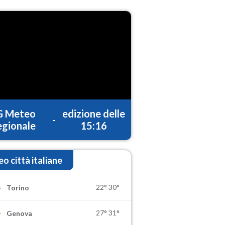
G Meteo
edizione delle
-
gionale
15:16
o città italiane
22°
30°
Torino
27°
31°
Genova