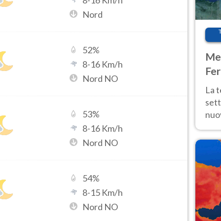
8
-
16
Km/h
Nord
52
%
Met
8
-
16
Km/h
Fer
Nord NO
int
La 
sett
53
%
nuov
11 e
8
-
16
Km/h
anc
Nord NO
54
%
8
-
15
Km/h
Nord NO