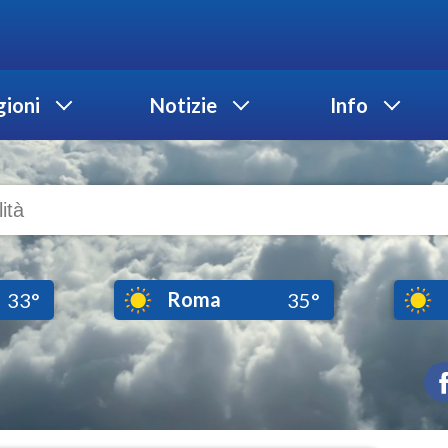
ioni
Notizie
Info
Roma
33°
35°