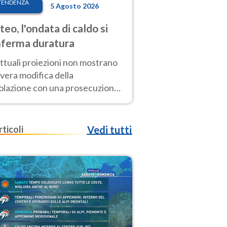
TENDENZA
5 Agosto 2026
eo, l'ondata di caldo si
ferma duratura
ttuali proiezioni non mostrano
vera modifica della
colazione con una prosecuzione
caldo fuori scala per molti
ni, compresa la settimana di
ragosto
rticoli
Vedi tutti