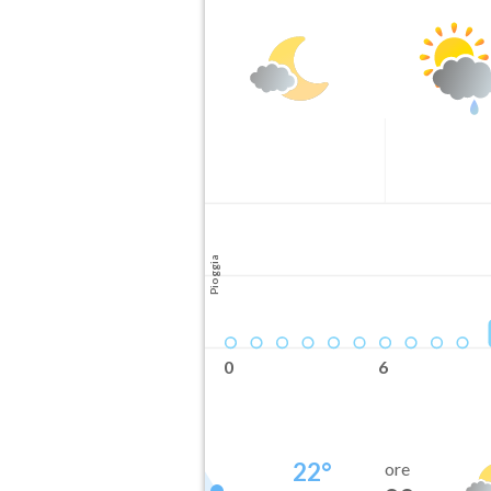
Pioggia
0
6
22
°
ore