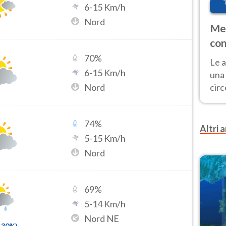
6
-
15
Km/h
Nord
Met
con
70
%
Le a
6
-
15
Km/h
una 
Nord
cir
del 
gior
74
%
Fer
Altri a
5
-
15
Km/h
Nord
69
%
5
-
14
Km/h
Nord NE
30
%)