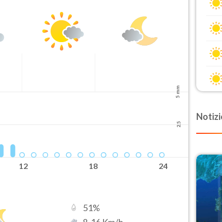
5 mm
Notizi
2.5
12
18
24
51
%