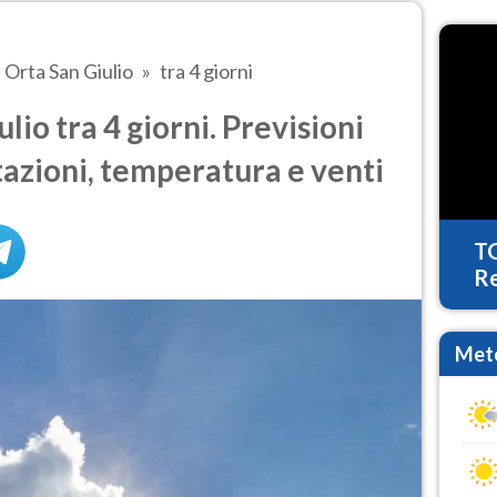
Orta San Giulio
tra 4 giorni
io tra 4 giorni. Previsioni
tazioni, temperatura e venti
T
Re
Mete