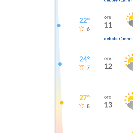
ore
22
°
11
6
debole
(
1mm
-
24
°
ore
12
7
27
°
ore
13
8